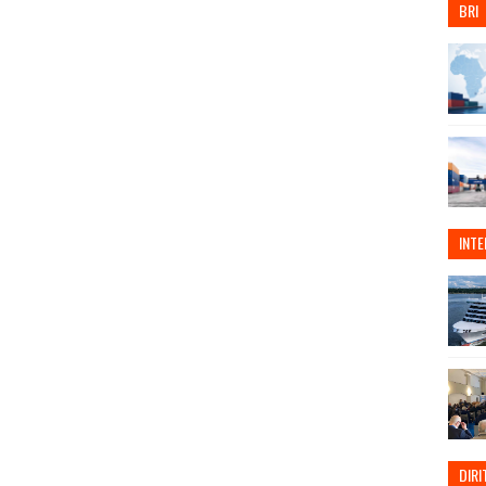
BRI
INT
DIRI