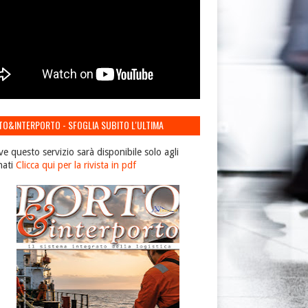
TO&INTERPORTO - SFOGLIA SUBITO L'ULTIMA
IONE
ve questo servizio sarà disponibile solo agli
nati
Clicca qui per la rivista in pdf