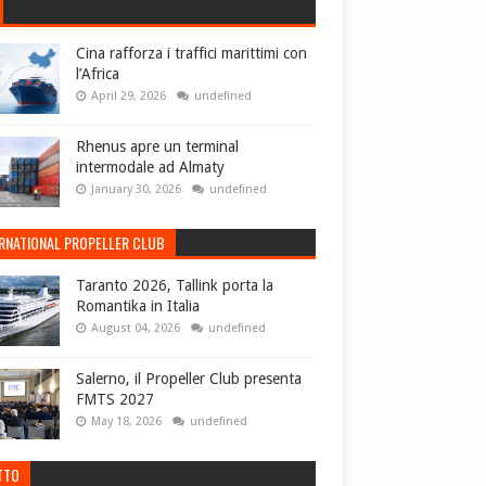
Cina rafforza i traffici marittimi con
l’Africa
April 29, 2026
undefined
Rhenus apre un terminal
intermodale ad Almaty
January 30, 2026
undefined
ERNATIONAL PROPELLER CLUB
Taranto 2026, Tallink porta la
Romantika in Italia
August 04, 2026
undefined
Salerno, il Propeller Club presenta
FMTS 2027
May 18, 2026
undefined
TTO