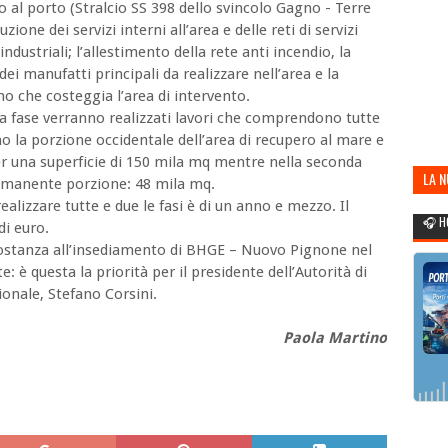
 al porto (Stralcio SS 398 dello svincolo Gagno - Terre
zione dei servizi interni all’area e delle reti di servizi
ndustriali; l’allestimento della rete anti incendio, la
dei manufatti principali da realizzare nell’area e la
no che costeggia l’area di intervento.
ima fase verranno realizzati lavori che comprendono tutte
no la porzione occidentale dell’area di recupero al mare e
er una superficie di 150 mila mq mentre nella seconda
LA 
a rimanente porzione: 48 mila mq.
POR
lizzare tutte e due le fasi è di un anno e mezzo. Il
🎧 H
di euro.
 sostanza all’insediamento di BHGE – Nuovo Pignone nel
è questa la priorità per il presidente dell’Autorità di
onale, Stefano Corsini.
Paola Martino