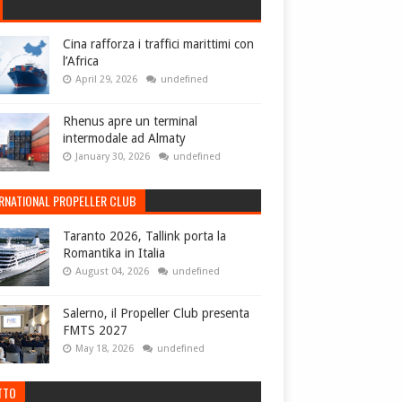
Cina rafforza i traffici marittimi con
l’Africa
April 29, 2026
undefined
Rhenus apre un terminal
intermodale ad Almaty
January 30, 2026
undefined
ERNATIONAL PROPELLER CLUB
Taranto 2026, Tallink porta la
Romantika in Italia
August 04, 2026
undefined
Salerno, il Propeller Club presenta
FMTS 2027
May 18, 2026
undefined
TTO