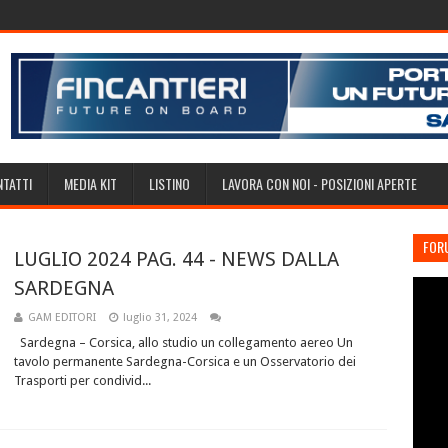
TATTI
MEDIA KIT
LISTINO
LAVORA CON NOI - POSIZIONI APERTE
FOR
LUGLIO 2024 PAG. 44 - NEWS DALLA
SARDEGNA
GAM EDITORI
luglio 31, 2024
Sardegna – Corsica, allo studio un collegamento aereo Un
tavolo permanente Sardegna-Corsica e un Osservatorio dei
Trasporti per condivid...