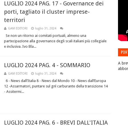
LUGLIO 2024 PAG. 17 - Governance dei
porti, tagliato il cluster imprese-
territori
GAM EDITORI
luglio 31, 2024
Se non un ritorno ai comitati portuali, almeno una
partecipazione alla governance degli scali italiani più collegiale
e inclusiva. Ivo Bla...
POR
EDIZ
A bre
LUGLIO 2024 PAG. 4 - SOMMARIO
abbo
GAM EDITORI
luglio 31, 2024
6 - News dall’Italia 8 - News dal Mondo 10 - News dall’Europa
12 -Assarmatori, puntare sul gnl carburante della transizione 14
- Assitermi...
LUGLIO 2024 PAG. 6 - BREVI DALL'ITALIA