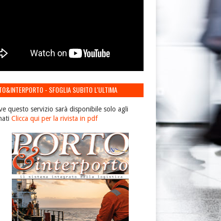
TO&INTERPORTO - SFOGLIA SUBITO L'ULTIMA
IONE
ve questo servizio sarà disponibile solo agli
nati
Clicca qui per la rivista in pdf