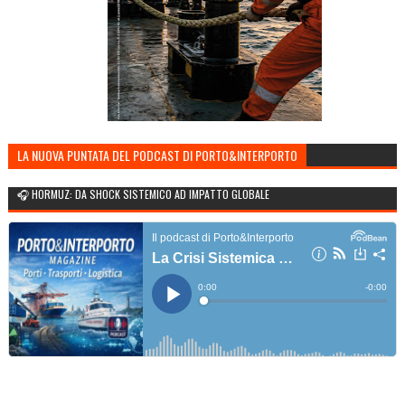
LA NUOVA PUNTATA DEL PODCAST DI PORTO&INTERPORTO
🎧 HORMUZ: DA SHOCK SISTEMICO AD IMPATTO GLOBALE