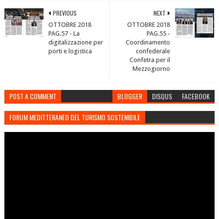
PREVIOUS
NEXT
OTTOBRE 2018
OTTOBRE 2018
PAG.57 - La
PAG.55 -
digitalizzazione per
Coordinamento
porti e logistica
confederale
Confetra per il
Mezzogiorno
POST A COMMENT
BLOGGER
DISQUS
FACEBOOK
FORUM MEDITTERANEO DEL TURISMO SOSTENIBILE