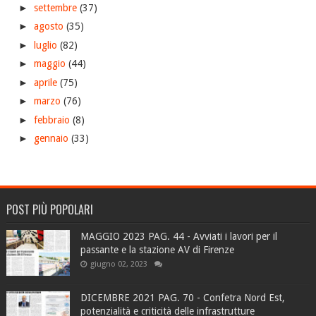
►
settembre
(37)
►
agosto
(35)
►
luglio
(82)
►
maggio
(44)
►
aprile
(75)
►
marzo
(76)
►
febbraio
(8)
►
gennaio
(33)
POST PIÙ POPOLARI
MAGGIO 2023 PAG. 44 - Avviati i lavori per il
passante e la stazione AV di Firenze
giugno 02, 2023
DICEMBRE 2021 PAG. 70 - Confetra Nord Est,
potenzialità e criticità delle infrastrutture