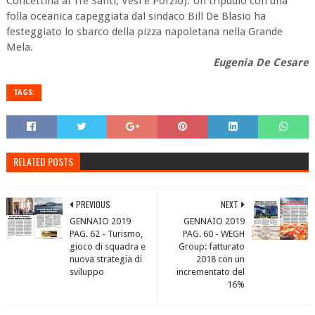
Concettina ai Tre Santi, Vesi e Porzio). Un tripudio con una
folla oceanica capeggiata dal sindaco Bill De Blasio ha
festeggiato lo sbarco della pizza napoletana nella Grande
Mela.
Eugenia De Cesare
TAGS:
RELATED POSTS
PREVIOUS
NEXT
GENNAIO 2019
GENNAIO 2019
PAG. 62 - Turismo,
PAG. 60 - WEGH
gioco di squadra e
Group: fatturato
nuova strategia di
2018 con un
sviluppo
incrementato del
16%