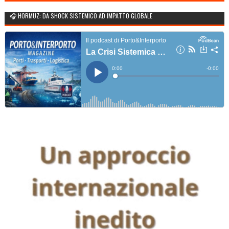
🎧 HORMUZ: DA SHOCK SISTEMICO AD IMPATTO GLOBALE