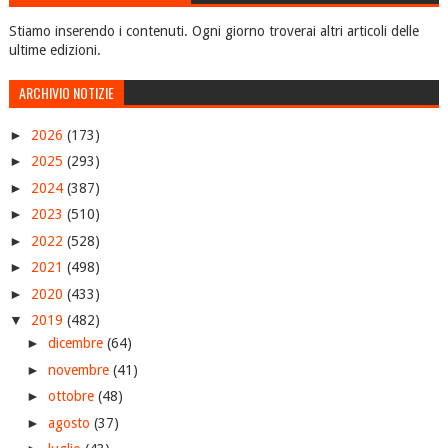
Stiamo inserendo i contenuti. Ogni giorno troverai altri articoli delle
ultime edizioni.
ARCHIVIO NOTIZIE
►
2026
(173)
►
2025
(293)
►
2024
(387)
►
2023
(510)
►
2022
(528)
►
2021
(498)
►
2020
(433)
▼
2019
(482)
►
dicembre
(64)
►
novembre
(41)
►
ottobre
(48)
►
agosto
(37)