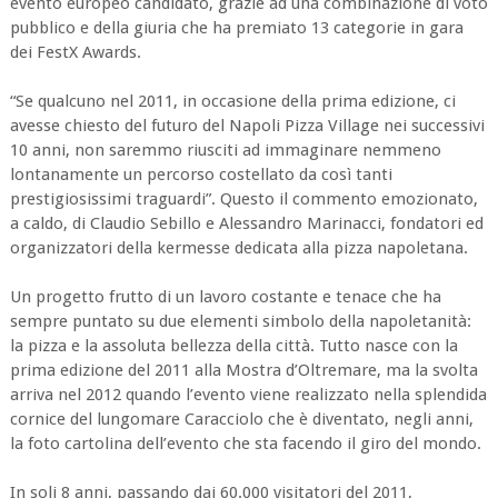
evento europeo candidato, grazie ad una combinazione di voto
pubblico e della giuria che ha premiato 13 categorie in gara
dei FestX Awards.
“Se qualcuno nel 2011, in occasione della prima edizione, ci
avesse chiesto del futuro del Napoli Pizza Village nei successivi
10 anni, non saremmo riusciti ad immaginare nemmeno
lontanamente un percorso costellato da così tanti
prestigiosissimi traguardi”. Questo il commento emozionato,
a caldo, di Claudio Sebillo e Alessandro Marinacci, fondatori ed
organizzatori della kermesse dedicata alla pizza napoletana.
Un progetto frutto di un lavoro costante e tenace che ha
sempre puntato su due elementi simbolo della napoletanità:
la pizza e la assoluta bellezza della città. Tutto nasce con la
prima edizione del 2011 alla Mostra d’Oltremare, ma la svolta
arriva nel 2012 quando l’evento viene realizzato nella splendida
cornice del lungomare Caracciolo che è diventato, negli anni,
la foto cartolina dell’evento che sta facendo il giro del mondo.
In soli 8 anni, passando dai 60.000 visitatori del 2011,