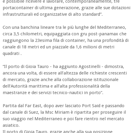
è possibile ricevere e lavorare, contemporaneamente, tre
portacontainer di ultima generazione, grazie alle sue dotazioni
infrastrutturali ed organizzative di alto standard”.
Con una banchina lineare tra le più lunghe del Mediterraneo,
circa 3,5 chilometri, equipaggiata con gru post-panamax che
raggiungono la 23esima fila di container, ha una profondità di
canale di 18 metri ed un piazzale da 1,6 milioni di metri
quadrati .
“Il porto di Gioia Tauro - ha aggiunto Agostinelli - dimostra,
ancora una volta, di essere all’altezza delle richieste crescenti
di mercato, grazie anche alla collaborazione istituzionale
dell’Autorità marittima e all’alta professionalità della
maestranze e dei servizi tecnico-nautici in porto”.
Partita dal Far East, dopo aver lasciato Port Said e passando
dal canale di Suez, la Msc Miriam è ripartita per proseguire il
suo viaggio nel Mediterraneo e poi fare rientro nel mercato
asiatico.
Il porto di Gioia Tauro, grazie anche alla sua posizione