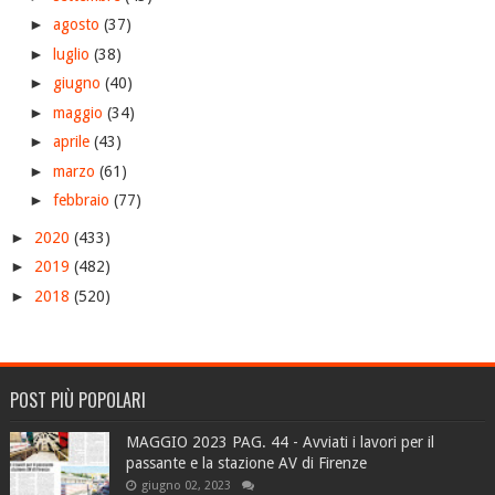
►
agosto
(37)
►
luglio
(38)
►
giugno
(40)
►
maggio
(34)
►
aprile
(43)
►
marzo
(61)
►
febbraio
(77)
►
2020
(433)
►
2019
(482)
►
2018
(520)
POST PIÙ POPOLARI
MAGGIO 2023 PAG. 44 - Avviati i lavori per il
passante e la stazione AV di Firenze
giugno 02, 2023