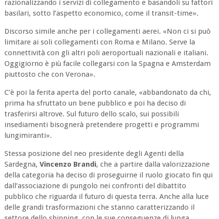
razionalizzando i servizi di collegamento e basandoli su fattori
basilari, sotto l’aspetto economico, come il transit-time».
Discorso simile anche per i collegamenti aerei.
«
Non ci si può
limitare ai soli collegamenti con Roma e Milano. Serve la
connettività con gli altri poli aeroportuali nazionali e italiani.
Oggigiorno è più facile collegarsi con la Spagna e Amsterdam
piuttosto che con Verona
».
C’è poi la ferita aperta del porto canale,
«
abbandonato da chi,
prima ha sfruttato un bene pubblico e poi ha deciso di
trasferirsi altrove. Sul futuro dello scalo, sui possibili
insediamenti bisognerà pretendere progetti e programmi
lungimiranti».
Stessa posizione del neo presidente degli Agenti della
Sardegna,
Vincenzo Brandi
, che a partire dalla valorizzazione
della categoria ha deciso di proseguirne il ruolo giocato fin qui
dall’associazione di pungolo nei confronti del dibattito
pubblico che riguarda il futuro di questa terra. Anche alla luce
delle grandi trasformazioni che stanno caratterizzando il
settore dello shipping, con le sue conseguenze di lunga