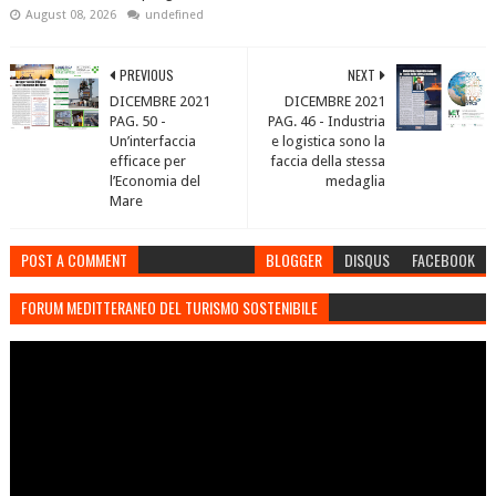
August 08, 2026
undefined
PREVIOUS
NEXT
DICEMBRE 2021
DICEMBRE 2021
PAG. 50 -
PAG. 46 - Industria
Un’interfaccia
e logistica sono la
efficace per
faccia della stessa
l’Economia del
medaglia
Mare
POST A COMMENT
BLOGGER
DISQUS
FACEBOOK
FORUM MEDITTERANEO DEL TURISMO SOSTENIBILE