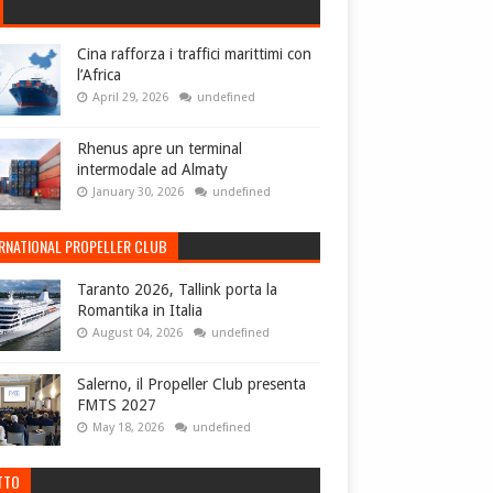
Cina rafforza i traffici marittimi con
l’Africa
April 29, 2026
undefined
Rhenus apre un terminal
intermodale ad Almaty
January 30, 2026
undefined
ERNATIONAL PROPELLER CLUB
Taranto 2026, Tallink porta la
Romantika in Italia
August 04, 2026
undefined
Salerno, il Propeller Club presenta
FMTS 2027
May 18, 2026
undefined
TTO