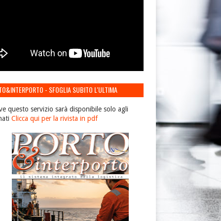
TO&INTERPORTO - SFOGLIA SUBITO L'ULTIMA
IONE
ve questo servizio sarà disponibile solo agli
nati
Clicca qui per la rivista in pdf