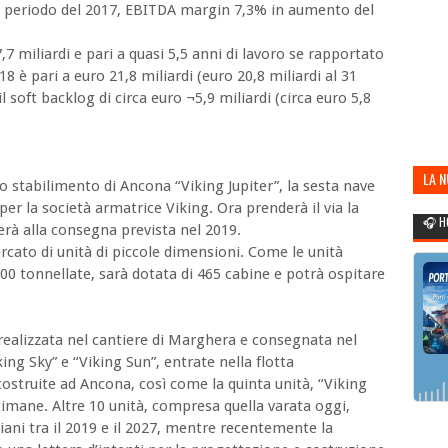
 periodo del 2017, EBITDA margin 7,3% in aumento del
,7 miliardi e pari a quasi 5,5 anni di lavoro se rapportato
18 è pari a euro 21,8 miliardi (euro 20,8 miliardi al 31
 soft backlog di circa euro ¬5,9 miliardi (circa euro 5,8
LA 
o stabilimento di Ancona “Viking Jupiter”, la sesta nave
POR
per la società armatrice Viking. Ora prenderà il via la
🎧 H
terà alla consegna prevista nel 2019.
cato di unità di piccole dimensioni. Come le unità
800 tonnellate, sarà dotata di 465 cabine e potrà ospitare
a realizzata nel cantiere di Marghera e consegnata nel
king Sky” e “Viking Sun”, entrate nella flotta
costruite ad Ancona, così come la quinta unità, “Viking
imane. Altre 10 unità, compresa quella varata oggi,
iani tra il 2019 e il 2027, mentre recentemente la