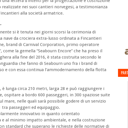
o una lettera d’intenti per la progettazione e costruzione
o realizzate nei suoi cantieri norvegesi, a testimonianza
incantieri alla società armatrice.
”
ente si è tenuta nei giorni scorsi la cerimonia di
 nave da crociera extra-lusso ordinata a Fincantieri
ine, brand di Carnival Corporation, primo operatore
”, come la gemella “Seabourn Encore” che ha preso il
hera alla fine del 2016, è stata costruita secondo le
vanguardia che fanno di Seabourn uno fra i brand di
so e con essa continua l’ammodernamento della flotta
PART
a, è lunga circa 210 metri, larga 28 e può raggiungere i
tre, ospitare a bordo 600 passeggeri, in 300 spaziose suite
ul mare, nelle quali sarà possibile godere di un servizio
 1 tra passeggeri ed equipaggio.
colarmente innovativo in quanto orientato
ica e al minimo impatto ambientale, e nella costruzione
on standard che superano le richieste delle normative di