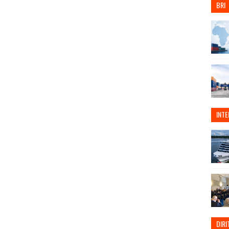
BRI
INT
DIRI