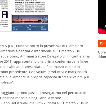
POR
eri S.p.A., riunitosi sotto la presidenza di Giampiero
EDIZ
rmazioni finanziarie intermedie al 31 marzo 2018.
A bre
useppe Bono, Amministratore Delegato di Fincantieri, ha
abbo
tre 2018 rappresentano una prima conferma delle linee
iale che abbiamo presentato a fine marzo e sono in
biennio precedente. Con volumi produttivi e marginalità
nzia nuovamente la propria capacità di creare valore pur
mplesso”.
coraggiante primo passo, proseguiamo nel percorso di
tieristica mondiale negli anni a venire.”
el Piano Industriale 2018-2022: ricavi al 31 marzo 2018 in