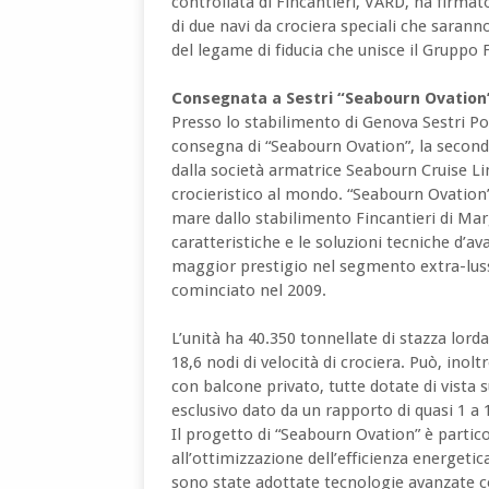
controllata di Fincantieri, VARD, ha firmat
di due navi da crociera speciali che sarann
del legame di fiducia che unisce il Gruppo F
Consegnata a Sestri “Seabourn Ovation
Presso lo stabilimento di Genova Sestri Pon
consegna di “Seabourn Ovation”, la seconda
dalla società armatrice Seabourn Cruise L
crocieristico al mondo. “Seabourn Ovation
mare dallo stabilimento Fincantieri di Marg
caratteristiche e le soluzioni tecniche d’a
maggior prestigio nel segmento extra-lus
cominciato nel 2009.
L’unità ha 40.350 tonnellate di stazza lord
18,6 nodi di velocità di crociera. Può, inol
con balcone privato, tutte dotate di vista s
esclusivo dato da un rapporto di quasi 1 a
Il progetto di “Seabourn Ovation” è parti
all’ottimizzazione dell’efficienza energet
sono state adottate tecnologie avanzate c