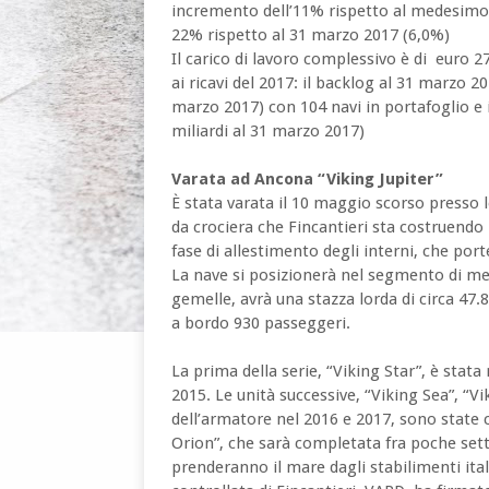
incremento dell’11% rispetto al medesimo
22% rispetto al 31 marzo 2017 (6,0%)
Il carico di lavoro complessivo è di euro 27
ai ricavi del 2017: il backlog al 31 marzo 20
marzo 2017) con 104 navi in portafoglio e il
miliardi al 31 marzo 2017)
Varata ad Ancona “Viking Jupiter”
È stata varata il 10 maggio scorso presso l
da crociera che Fincantieri sta costruendo 
fase di allestimento degli interni, che por
La nave si posizionerà nel segmento di mer
gemelle, avrà una stazza lorda di circa 47.
a bordo 930 passeggeri.
La prima della serie, “Viking Star”, è stat
2015. Le unità successive, “Viking Sea”, “Vi
dell’armatore nel 2016 e 2017, sono state 
Orion”, che sarà completata fra poche sett
prenderanno il mare dagli stabilimenti ital