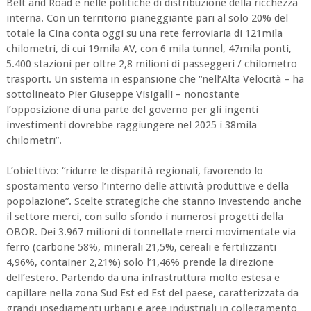
Belt and Road e nelle politiche di distribuzione della ricchezza
interna. Con un territorio pianeggiante pari al solo 20% del
totale la Cina conta oggi su una rete ferroviaria di 121mila
chilometri, di cui 19mila AV, con 6 mila tunnel, 47mila ponti,
5.400 stazioni per oltre 2,8 milioni di passeggeri / chilometro
trasporti. Un sistema in espansione che “nell’Alta Velocità – ha
sottolineato Pier Giuseppe Visigalli – nonostante
l’opposizione di una parte del governo per gli ingenti
investimenti dovrebbe raggiungere nel 2025 i 38mila
chilometri”.
L’obiettivo: “ridurre le disparità regionali, favorendo lo
spostamento verso l’interno delle attività produttive e della
popolazione”. Scelte strategiche che stanno investendo anche
il settore merci, con sullo sfondo i numerosi progetti della
OBOR. Dei 3.967 milioni di tonnellate merci movimentate via
ferro (carbone 58%, minerali 21,5%, cereali e fertilizzanti
4,96%, container 2,21%) solo l’1,46% prende la direzione
dell’estero. Partendo da una infrastruttura molto estesa e
capillare nella zona Sud Est ed Est del paese, caratterizzata da
grandi insediamenti urbani e aree industriali in collegamento