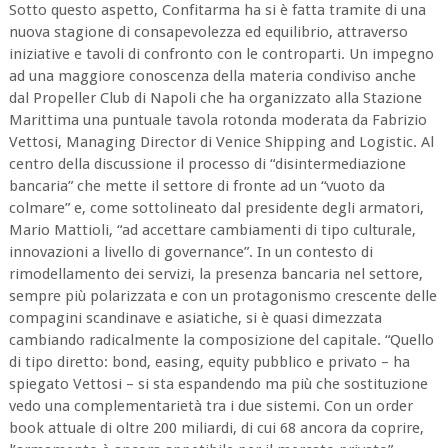
Sotto questo aspetto, Confitarma ha si è fatta tramite di una
nuova stagione di consapevolezza ed equilibrio, attraverso
iniziative e tavoli di confronto con le controparti. Un impegno
ad una maggiore conoscenza della materia condiviso anche
dal Propeller Club di Napoli che ha organizzato alla Stazione
Marittima una puntuale tavola rotonda moderata da Fabrizio
Vettosi, Managing Director di Venice Shipping and Logistic. Al
centro della discussione il processo di “disintermediazione
bancaria” che mette il settore di fronte ad un “vuoto da
colmare” e, come sottolineato dal presidente degli armatori,
Mario Mattioli, “ad accettare cambiamenti di tipo culturale,
innovazioni a livello di governance”. In un contesto di
rimodellamento dei servizi, la presenza bancaria nel settore,
sempre più polarizzata e con un protagonismo crescente delle
compagini scandinave e asiatiche, si è quasi dimezzata
cambiando radicalmente la composizione del capitale. “Quello
di tipo diretto: bond, easing, equity pubblico e privato – ha
spiegato Vettosi – si sta espandendo ma più che sostituzione
vedo una complementarietà tra i due sistemi. Con un order
book attuale di oltre 200 miliardi, di cui 68 ancora da coprire,