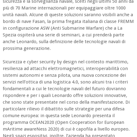
sicurezza e la sorveglianza navale, scelti negli ultimi 50 anni da
più di 70 Marine internazionali per equipaggiare oltre 1000
unità navali. Alcune di queste soluzioni saranno visibili anche a
bordo di nave Fasan, la prima fregata italiana di classe FREMM
in configurazione ASW (Anti Submarine Warfare) che a La
Spezia ospiterà una serie di seminari, a cui prenderà parte
anche Leonardo, sulla definizione delle tecnologie navali di
prossima generazione.
Sicurezza e cyber security by design nel contesto marittimo,
resilienza ad attacchi elettromagnetici, interoperabilità con
sistemi autonomi e senza pilota, una nuova concezione dei
servizi nell’ottica di una logistica 4.0, sono alcuni tra i criteri
fondamentali a cui le tecnologie navali del futuro dovranno
rispondere e per i quali Leonardo offre soluzioni innovative,
che sono state presentate nel corso della manifestazione. Di
particolare rilievo il dibattito sulle strategie per una difesa
comune europea: in questa sede Leonardo presenta il
programma OCEAN2020 (Open Cooperation for European
mAritime awareNess 2020) di cui è capofila a livello europeo.
Negli spazi espositivi, inoltre, l’azienda ha presentato