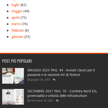
►
luglio
(82)
►
maggio
(44)
►
aprile
(75)
►
marzo
(76)
►
febbraio
(8)
►
gennaio
(33)
POST PIÙ POPOLARI
MAGGIO 2023 PAG. 44 - Avviati i lavori per il
passante e la stazione AV di Firenze
giugno 02, 2023
DICEMBRE 2021 PAG. 70 - Confetra Nord Est,
potenzialità e criticità delle infrastrutture
dicembre 18, 2021