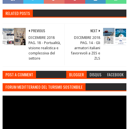
RELATED POSTS
PREVIOUS
NEXT
DICEMBRE 2018
DICEMBRE 2018
PAG. 18 - Portualità,
PAG. 14 - Gli
visione realistica e
armatori italiani
complessiva del
favorevoli a ZES e
settore
ZLS
POST A COMMENT
BLOGGER
DISQUS
FACEBOOK
FORUM MEDITTERANEO DEL TURISMO SOSTENIBILE