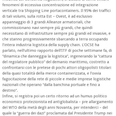
fenomeni di eccessiva concentrazione ed integrazione
verticale tra Shipping Line portacontainers. Il 95% dei traffici
di tali volumi, sulla rotta Est – Ovest, è ad esclusivo
appannaggio di 3 grandi Alleanze armatoriali, che
commissionano navi sempre più grandi, che quindi
necessitano di infrastrutture sempre più grandi ed invasive, e
che stanno progressivamente sbarcando a terra occupando
l’intera industria logistica della supply chain. L’OCSE ha
parlato, nell’ultimo rapporto dell’ITF di poche settimane fa, di
“dinamica che danneggia la logistica”, ingenerando la “cattura
del regolatore pubblico” del demanio marittimo, costretto a
confrontarsi con le pretese di pochi attori oligopolisti titolari
della quasi totalità della merce containerizzata, e l’ovvia
fagocitazione della rete di piccole e medie imprese logistiche
nazionali che operano “dalla banchina portuale e fino a
destino”.
Infine, si registra poi un certo ritorno ad un humus politico
economico protezionista ed antiglobalista – pre allargamento
del WTO della metà degli anni Novanta, per intenderci – del
quale la “guerra dei dazi” proclamata dal Presidente Trump nei