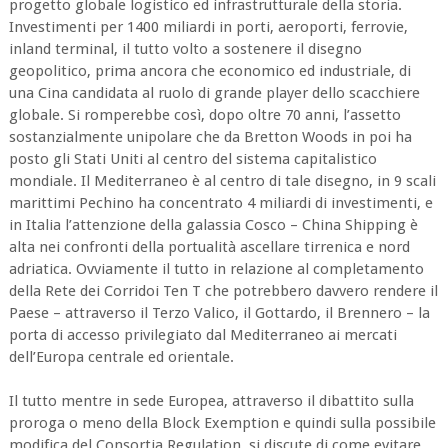
progetto globale logistico ed infrastrutturale della storia.
Investimenti per 1400 miliardi in porti, aeroporti, ferrovie,
inland terminal, il tutto volto a sostenere il disegno
geopolitico, prima ancora che economico ed industriale, di
una Cina candidata al ruolo di grande player dello scacchiere
globale. Si romperebbe così, dopo oltre 70 anni, l’assetto
sostanzialmente unipolare che da Bretton Woods in poi ha
posto gli Stati Uniti al centro del sistema capitalistico
mondiale. Il Mediterraneo è al centro di tale disegno, in 9 scali
marittimi Pechino ha concentrato 4 miliardi di investimenti, e
in Italia l’attenzione della galassia Cosco – China Shipping è
alta nei confronti della portualità ascellare tirrenica e nord
adriatica. Ovviamente il tutto in relazione al completamento
della Rete dei Corridoi Ten T che potrebbero davvero rendere il
Paese – attraverso il Terzo Valico, il Gottardo, il Brennero – la
porta di accesso privilegiato dal Mediterraneo ai mercati
dell’Europa centrale ed orientale.
Il tutto mentre in sede Europea, attraverso il dibattito sulla
proroga o meno della Block Exemption e quindi sulla possibile
modifica del Consortia Regulation, si discute di come evitare