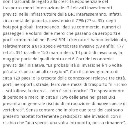
non trascurabile legato alla crescita esponenziale del
trasporto merci internazionale. Gli elevati investimenti
previsti nelle infrastrutture della BRI interesseranno, infatti,
circa metà del pianeta, investendo il 77% (27 su 35) degli
hotspot globali. Incrociando i dati su commercio, numeri di
passeggeri e volumi delle merci che passano da aeroporti e
porti commerciali nei Paesi BRI i ricercatori hanno individuato,
relativamente a 816 specie vertebrate invasive (98 anfibi, 177
rettili, 391 uccelli e 150 mammiferi), 14 punti di invasione, la
maggior parte dei quali rientra nei 6 Corridoi economici
previsti dall’iniziativa. “La probabilità di invasione è 1,6 volte
più alta rispetto ad altre regioni”. Con il coinvolgimento di
circa 120 paesi e la crescita delle connessioni relative tra città,
porti, aeroporti, strade, ferrovie e mezzi di trasporto “il rischio
– sottolinea la ricerca – non è solo teorico”. “Lo spostamento
di persone e merci in circa il 15% delle aree nei paesi BRI
presenta un generale rischio di introduzione di nuove specie di
vertebrati”. Senza contare che in oltre due terzi dei casi sono
presenti habitat fortemente predisposti alle invasioni con il
rischio che “una specie, una volta introdotta, possa rimanere”.