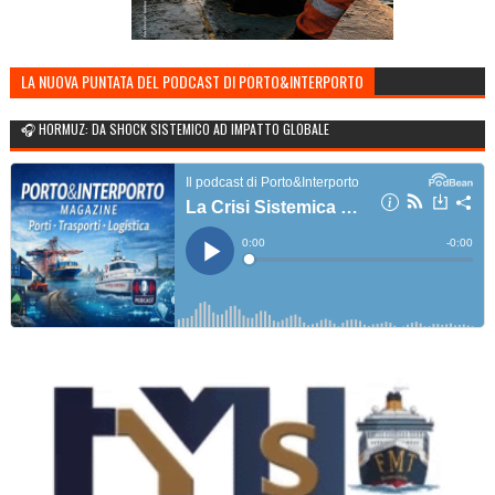
LA NUOVA PUNTATA DEL PODCAST DI PORTO&INTERPORTO
🎧 HORMUZ: DA SHOCK SISTEMICO AD IMPATTO GLOBALE