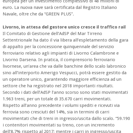
europea per un investimento complessivo di 48 milioni di
euro. La nuova nave sarà certificata dal Registro Italiano
Navale, oltre che da “GREEN PLUS”.
Livorno, in attesa del gestore unico cresce il traffico rail
Il Comitato di Gestione dell’AdSP del Mar Tirreno
Settentrionale ha dato il via libera all’espletamento della gara
di appalto per la concessione quinquennale del servizio
ferroviario relativo agli impianti di Livorno Calambrone e
Livorno Darsena. In pratica, il comprensorio ferroviario
livornese, un’area che va dalle banchine dello scalo labronico
sino all’interporto Amerigo Vespucci, potrà essere gestito da
un operatore unico, garantendo maggiore efficienza ad un
settore che ha registrato nel 2018 importanti risultati.
Secondo i dati dell’AdSP l’anno scorso sono stati movimentati
1.963 treni, per un totale di 35.670 carri movimentati.
Rispetto all’anno precedente i volumi spediti e ricevuti via
ferrovia sono cresciuti del 14%, sia in termini di carri
movimentati che di treni in ingresso/uscita dallo scalo. “59.190
i contenitori movimentati su treno, con un incremento
dell’8,7% rispetto al 2017; mentre i carri in ingresso/uscita