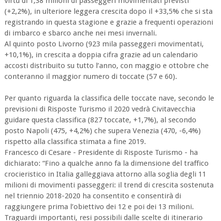
virtù di 1,38 milioni di passeggeri movimentati previsti
(+2,2%), in ulteriore leggera crescita dopo il +33,5% che si sta
registrando in questa stagione e grazie a frequenti operazioni
di imbarco e sbarco anche nei mesi invernali.
Al quinto posto Livorno (923 mila passeggeri movimentati,
+10,1%), in crescita a doppia cifra grazie ad un calendario
accosti distribuito su tutto l’anno, con maggio e ottobre che
conteranno il maggior numero di toccate (57 e 60).
Per quanto riguarda la classifica delle toccate nave, secondo le
previsioni di Risposte Turismo il 2020 vedrà Civitavecchia
guidare questa classifica (827 toccate, +1,7%), al secondo
posto Napoli (475, +4,2%) che supera Venezia (470, -6,4%)
rispetto alla classifica stimata a fine 2019.
Francesco di Cesare - Presidente di Risposte Turismo - ha
dichiarato: “Fino a qualche anno fa la dimensione del traffico
crocieristico in Italia galleggiava attorno alla soglia degli 11
milioni di movimenti passeggeri: il trend di crescita sostenuta
nel triennio 2018-2020 ha consentito e consentirà di
raggiungere prima l’obiettivo dei 12 e poi dei 13 milioni.
Traguardi importanti, resi possibili dalle scelte di itinerario