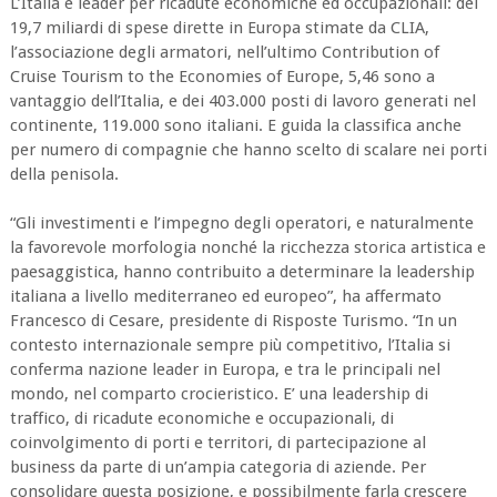
L’Italia è leader per ricadute economiche ed occupazionali: dei
19,7 miliardi di spese dirette in Europa stimate da CLIA,
l’associazione degli armatori, nell’ultimo Contribution of
Cruise Tourism to the Economies of Europe, 5,46 sono a
vantaggio dell’Italia, e dei 403.000 posti di lavoro generati nel
continente, 119.000 sono italiani. E guida la classifica anche
per numero di compagnie che hanno scelto di scalare nei porti
della penisola.
“Gli investimenti e l’impegno degli operatori, e naturalmente
la favorevole morfologia nonché la ricchezza storica artistica e
paesaggistica, hanno contribuito a determinare la leadership
italiana a livello mediterraneo ed europeo”, ha affermato
Francesco di Cesare, presidente di Risposte Turismo. “In un
contesto internazionale sempre più competitivo, l’Italia si
conferma nazione leader in Europa, e tra le principali nel
mondo, nel comparto crocieristico. E’ una leadership di
traffico, di ricadute economiche e occupazionali, di
coinvolgimento di porti e territori, di partecipazione al
business da parte di un’ampia categoria di aziende. Per
consolidare questa posizione, e possibilmente farla crescere