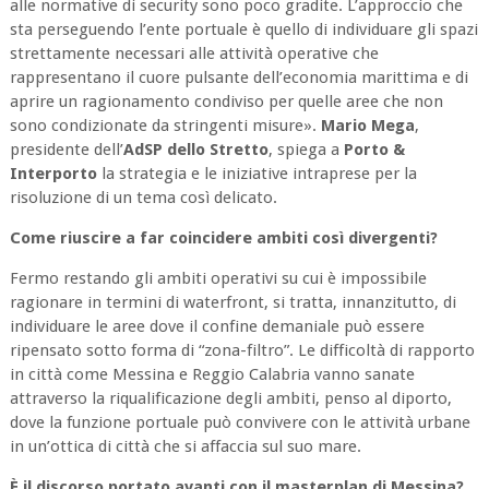
alle normative di security sono poco gradite. L’approccio che
sta perseguendo l’ente portuale è quello di individuare gli spazi
strettamente necessari alle attività operative che
rappresentano il cuore pulsante dell’economia marittima e di
aprire un ragionamento condiviso per quelle aree che non
sono condizionate da stringenti misure».
Mario Mega
,
presidente dell’
AdSP dello Stretto
, spiega a
Porto &
Interporto
la strategia e le iniziative intraprese per la
risoluzione di un tema così delicato.
Come riuscire a far coincidere ambiti così divergenti?
Fermo restando gli ambiti operativi su cui è impossibile
ragionare in termini di waterfront, si tratta, innanzitutto, di
individuare le aree dove il confine demaniale può essere
ripensato sotto forma di “zona-filtro”. Le difficoltà di rapporto
in città come Messina e Reggio Calabria vanno sanate
attraverso la riqualificazione degli ambiti, penso al diporto,
dove la funzione portuale può convivere con le attività urbane
in un’ottica di città che si affaccia sul suo mare.
È il discorso portato avanti con il masterplan di Messina?