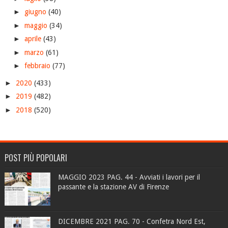
►
giugno
(40)
►
maggio
(34)
►
aprile
(43)
►
marzo
(61)
►
febbraio
(77)
►
2020
(433)
►
2019
(482)
►
2018
(520)
POST PIÙ POPOLARI
MAGGIO 2023 PAG. 44 - Avviati i lavori per il
passante e la stazione AV di Firenze
DICEMBRE 2021 PAG. 70 - Confetra Nord Est,