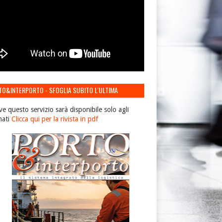
TO&INTERPORTO - SFOGLIA SUBITO L'ULTIMA
IONE
ve questo servizio sarà disponibile solo agli
nati
Clicca qui per la rivista in pdf