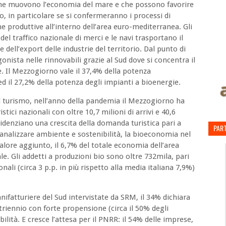
 che muovono l’economia del mare e che possono favorire
, in particolare se si confermeranno i processi di
e produttive all’interno dell’area euro-mediterranea. Gli
el traffico nazionale di merci e le navi trasportano il
dell’export delle industrie del territorio. Dal punto di
gonista nelle rinnovabili grazie al Sud dove si concentra il
e. Il Mezzogiorno vale il 37,4% della potenza
 ed il 27,2% della potenza degli impianti a bioenergie.
l turismo, nell’anno della pandemia il Mezzogiorno ha
stici nazionali con oltre 10,7 milioni di arrivi e 40,6
videnziano una crescita della domanda turistica pari a
PART
 analizzare ambiente e sostenibilità, la bioeconomia nel
alore aggiunto, il 6,7% del totale economia dell’area
ale. Gli addetti a produzioni bio sono oltre 732mila, pari
ali (circa 3 p.p. in più rispetto alla media italiana 7,9%)
ifatturiere del Sud intervistate da SRM, il 34% dichiara
 triennio con forte propensione (circa il 50% degli
bilità. E cresce l’attesa per il PNRR: il 54% delle imprese,