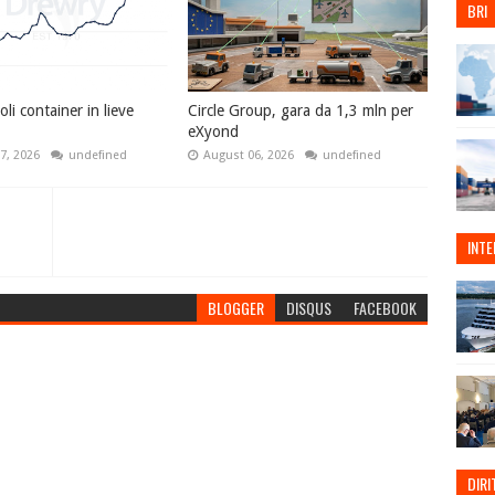
BRI
li container in lieve
Circle Group, gara da 1,3 mln per
eXyond
7, 2026
undefined
August 06, 2026
undefined
INT
BLOGGER
DISQUS
FACEBOOK
DIRI