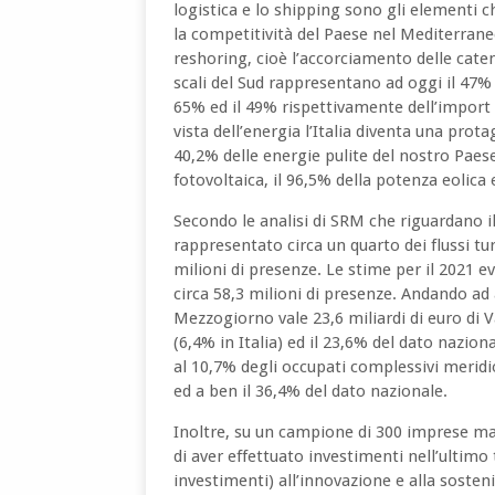
logistica e lo shipping sono gli elementi
la competitività del Paese nel Mediterraneo
reshoring, cioè l’accorciamento delle caten
scali del Sud rappresentano ad oggi il 47% d
65% ed il 49% rispettivamente dell’import e 
vista dell’energia l’Italia diventa una prota
40,2% delle energie pulite del nostro Paes
fotovoltaica, il 96,5% della potenza eolica
Secondo le analisi di SRM che riguardano i
rappresentato circa un quarto dei flussi turi
milioni di presenze. Le stime per il 2021 e
circa 58,3 milioni di presenze. Andando ad
Mezzogiorno vale 23,6 miliardi di euro di V
(6,4% in Italia) ed il 23,6% del dato nazion
al 10,7% degli occupati complessivi meridion
ed a ben il 36,4% del dato nazionale.
Inoltre, su un campione di 300 imprese man
di aver effettuato investimenti nell’ultimo
investimenti) all’innovazione e alla sosteni