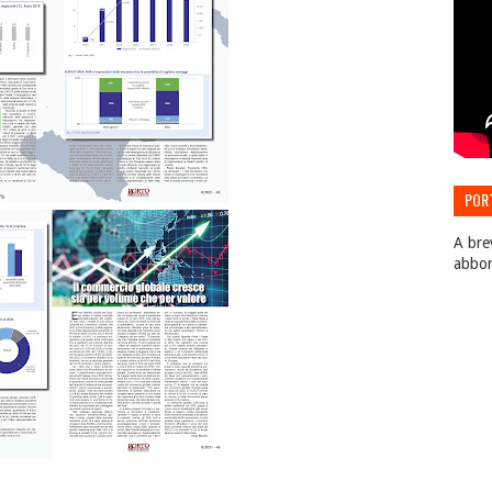
POR
EDIZ
A bre
abbo