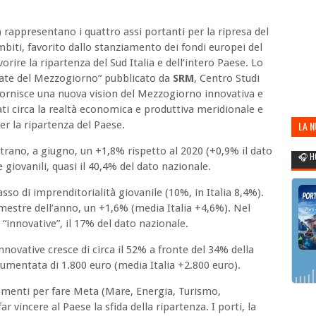
appresentano i quattro assi portanti per la ripresa del
biti, favorito dallo stanziamento dei fondi europei del
rire la ripartenza del Sud Italia e dell’intero Paese. Lo
tate del Mezzogiorno” pubblicato da
SRM
, Centro Studi
fornisce una nuova vision del Mezzogiorno innovativa e
ti circa la realtà economica e produttiva meridionale e
per la ripartenza del Paese.
LA 
POR
strano, a giugno, un +1,8% rispetto al 2020 (+0,9% il dato
🎧 H
e giovanili, quasi il 40,4% del dato nazionale.
asso di imprenditorialità giovanile (10%, in Italia 8,4%).
rimestre dell’anno, un +1,6% (media Italia +4,6%). Nel
“innovative”, il 17% del dato nazionale.
nnovative cresce di circa il 52% a fronte del 34% della
umentata di 1.800 euro (media Italia +2.800 euro).
lementi per fare Meta (Mare, Energia, Turismo,
 vincere al Paese la sfida della ripartenza. I porti, la