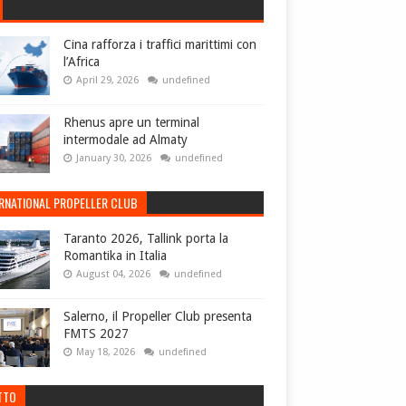
Cina rafforza i traffici marittimi con
l’Africa
April 29, 2026
undefined
Rhenus apre un terminal
intermodale ad Almaty
January 30, 2026
undefined
ERNATIONAL PROPELLER CLUB
Taranto 2026, Tallink porta la
Romantika in Italia
August 04, 2026
undefined
Salerno, il Propeller Club presenta
FMTS 2027
May 18, 2026
undefined
TTO