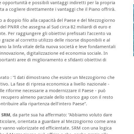
e opportunità e possibili vantaggi indiretti per la propria
ta a cogliere direttamente i vantaggi che il Piano offrirà.
ato a doppio filo alla capacità del Paese e del Mezzogiorno
li del PNRR che assegna al Sud circa 82 miliardi di euro e
e. Per raggiungere gli obiettivi prefissati l’accento va
grazie al corretto utilizzo delle risorse disponibili e al
 la linfa vitale della nuova società e leve fondamentali
 innovazione, digitalizzazione ed economia sociale. In
ortanti aree di miglioramento e sfidanti obiettivi di
iarato : “I dati dimostrano che esiste un Mezzogiorno che
ivo. La fase di ripresa economica a livello nazionale -
elle riforme necessarie a modernizzare il Paese - può
 recupero almeno parziale dello storico gap con il resto
tribuire alla ripartenza dell’intero Paese”.
e SRM
, da parte sua ha affermato: “Abbiamo voluto dare
rticolare, orientata a guardare al Mezzogiorno come area
he vanno valorizzate ed efficientate. SRM con una logica