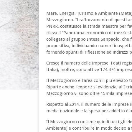
Mare, Energia, Turismo e Ambiente (Meta) r
Mezzogiorno. Il rafforzamento di questi am
PNRR, costituisce la strada maestra per favo
rileva il “Panorama economico di mezz’es
collegato al gruppo Intesa Sanpaolo, che 
propositiva, individuando numeri inaspetta
fornendo spunti di riflessione ed indirizzi 
Cresce il numero delle imprese: i dati regi
Italia); inoltre, sono attive 174.474 impres
Il Mezzogiorno è l’area con il più elevato t
Riparte anche l’export: si evidenzia, al I t
Mezzogiorno vi sono oltre 15mila imprese 
Rispetto al 2014, il numero delle imprese i
media nazionale e la spesa per addetto è a
Il Mezzogiorno contiene quindi tutti gli e
Ambiente) e contribuire in modo deciso a far