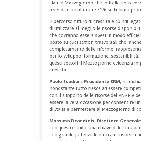
sia nel Mezzogiorno che in Italia, intraved
azienda e un ulteriore 31% si dichiara pron
Il percorso futuro di crescita è quindi leg
di utilizzare al meglio le risorse disponibi
che dovranno essere spesi in modo efficient
posto su quei settori trasversali che, anche 
completamento delle riforme, rappresentano
per lo sviluppo: formazione, sostenibilità,
questi settori il Mezzogiorno evidenzia imp
crescita.
Paolo Scudieri, Presidente SRM
, ha dich
nonostante tutto riesce ad essere competit
con il supporto delle risorse del PNRR e d
essere la vera occasione per consentire un
di Italia e permettere al Mezzogiorno di con
Massimo Deandreis, Direttore General
con questo studio una chiave di lettura pa
con grande potenziale e ricca di risorse c