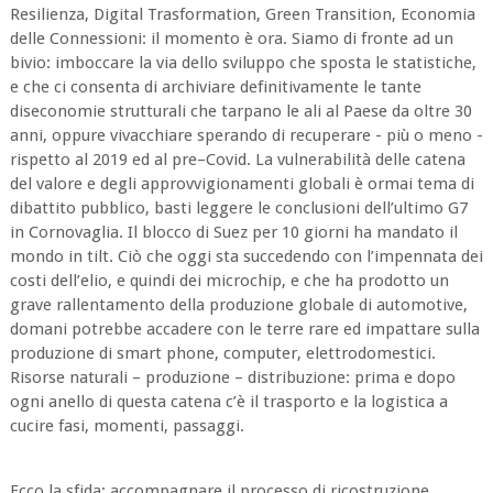
Resilienza, Digital Trasformation, Green Transition, Economia
delle Connessioni: il momento è ora. Siamo di fronte ad un
bivio: imboccare la via dello sviluppo che sposta le statistiche,
e che ci consenta di archiviare definitivamente le tante
diseconomie strutturali che tarpano le ali al Paese da oltre 30
anni, oppure vivacchiare sperando di recuperare - più o meno -
rispetto al 2019 ed al pre–Covid. La vulnerabilità delle catena
del valore e degli approvvigionamenti globali è ormai tema di
dibattito pubblico, basti leggere le conclusioni dell’ultimo G7
in Cornovaglia. Il blocco di Suez per 10 giorni ha mandato il
mondo in tilt. Ciò che oggi sta succedendo con l’impennata dei
costi dell’elio, e quindi dei microchip, e che ha prodotto un
grave rallentamento della produzione globale di automotive,
domani potrebbe accadere con le terre rare ed impattare sulla
produzione di smart phone, computer, elettrodomestici.
Risorse naturali – produzione – distribuzione: prima e dopo
ogni anello di questa catena c’è il trasporto e la logistica a
cucire fasi, momenti, passaggi.
Ecco la sfida: accompagnare il processo di ricostruzione