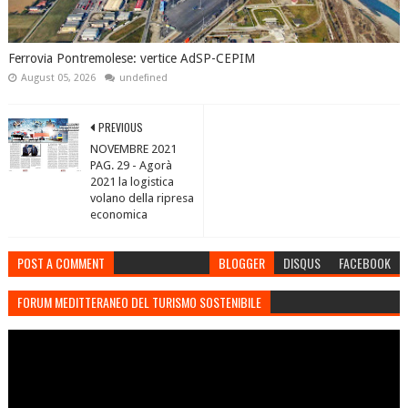
Ferrovia Pontremolese: vertice AdSP-CEPIM
August 05, 2026
undefined
PREVIOUS
NOVEMBRE 2021
PAG. 29 - Agorà
2021 la logistica
volano della ripresa
economica
POST A COMMENT
BLOGGER
DISQUS
FACEBOOK
FORUM MEDITTERANEO DEL TURISMO SOSTENIBILE