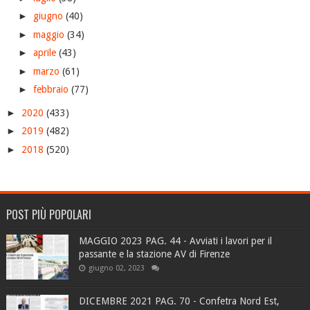
►
giugno
(40)
►
maggio
(34)
►
aprile
(43)
►
marzo
(61)
►
febbraio
(77)
►
2020
(433)
►
2019
(482)
►
2018
(520)
POST PIÙ POPOLARI
MAGGIO 2023 PAG. 44 - Avviati i lavori per il
passante e la stazione AV di Firenze
giugno 02, 2023
DICEMBRE 2021 PAG. 70 - Confetra Nord Est,