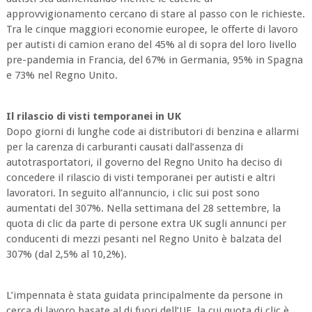
approvvigionamento cercano di stare al passo con le richieste.
Tra le cinque maggiori economie europee, le offerte di lavoro
per autisti di camion erano del 45% al di sopra del loro livello
pre-pandemia in Francia, del 67% in Germania, 95% in Spagna
e 73% nel Regno Unito.
Il rilascio di visti temporanei in UK
Dopo giorni di lunghe code ai distributori di benzina e allarmi
per la carenza di carburanti causati dall’assenza di
autotrasportatori, il governo del Regno Unito ha deciso di
concedere il rilascio di visti temporanei per autisti e altri
lavoratori. In seguito all’annuncio, i clic sui post sono
aumentati del 307%. Nella settimana del 28 settembre, la
quota di clic da parte di persone extra UK sugli annunci per
conducenti di mezzi pesanti nel Regno Unito è balzata del
307% (dal 2,5% al 10,2%).
L’impennata è stata guidata principalmente da persone in
cerca di lavoro basate al di fuori dell’UE, la cui quota di clic è