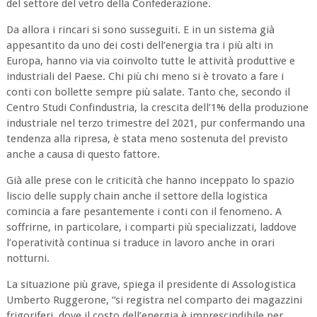
del settore del vetro della Confederazione.
Da allora i rincari si sono susseguiti. E in un sistema già
appesantito da uno dei costi dell’energia tra i più alti in
Europa, hanno via via coinvolto tutte le attività produttive e
industriali del Paese. Chi più chi meno si è trovato a fare i
conti con bollette sempre più salate. Tanto che, secondo il
Centro Studi Confindustria, la crescita dell’1% della produzione
industriale nel terzo trimestre del 2021, pur confermando una
tendenza alla ripresa, è stata meno sostenuta del previsto
anche a causa di questo fattore.
Già alle prese con le criticità che hanno inceppato lo spazio
liscio delle supply chain anche il settore della logistica
comincia a fare pesantemente i conti con il fenomeno. A
soffrirne, in particolare, i comparti più specializzati, laddove
l’operatività continua si traduce in lavoro anche in orari
notturni.
La situazione più grave, spiega il presidente di Assologistica
Umberto Ruggerone, “si registra nel comparto dei magazzini
frigoriferi, dove il costo dell’energia è imprescindibile per