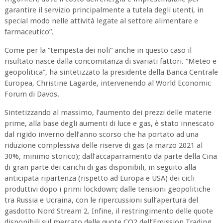
garantire il servizio principalmente a tutela degli utenti, in
special modo nelle attività legate al settore alimentare e
farmaceutico”.
Come per la “tempesta dei noli” anche in questo caso il
risultato nasce dalla concomitanza di svariati fattori. “Meteo e
geopolitica”, ha sintetizzato la presidente della Banca Centrale
Europea, Christine Lagarde, intervenendo al World Economic
Forum di Davos.
Sintetizzando al massimo, l’aumento dei prezzi delle materie
prime, alla base degli aumenti di luce e gas, è stato innescato
dal rigido inverno dell’anno scorso che ha portato ad una
riduzione complessiva delle riserve di gas (a marzo 2021 al
30%, minimo storico); dall’accaparramento da parte della Cina
di gran parte dei carichi di gas disponibili, in seguito alla
anticipata ripartenza (rispetto ad Europa e USA) dei cicli
produttivi dopo i primi lockdown; dalle tensioni geopolitiche
tra Russia e Ucraina, con le ripercussioni sull’apertura del
gasdotto Nord Stream 2. Infine, il restringimento delle quote
disponibili sul mercato delle quote CO2 dell’Emission Trading