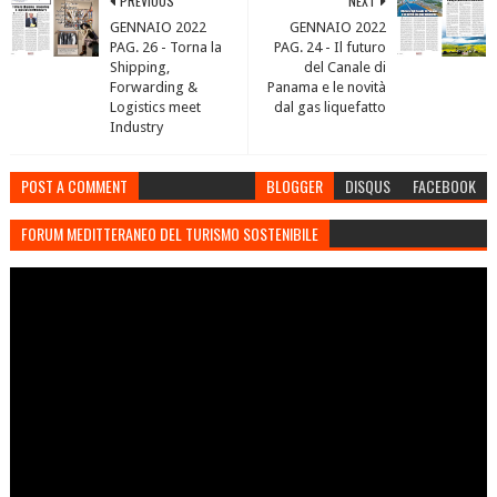
PREVIOUS
NEXT
GENNAIO 2022
GENNAIO 2022
PAG. 26 - Torna la
PAG. 24 - Il futuro
Shipping,
del Canale di
Forwarding &
Panama e le novità
Logistics meet
dal gas liquefatto
Industry
POST A COMMENT
BLOGGER
DISQUS
FACEBOOK
FORUM MEDITTERANEO DEL TURISMO SOSTENIBILE