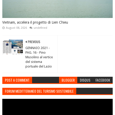
Vietnam, accelera il progetto di Lien Chieu
August 08, 2026
undefined
PREVIOUS
GENNAIO 2021 -
PAG. 16 - Pino
Musolino al vertice
del sistema
portuale del Lazio
POST A COMMENT
BLOGGER
DISQUS
FACEBOOK
FORUM MEDITTERANEO DEL TURISMO SOSTENIBILE