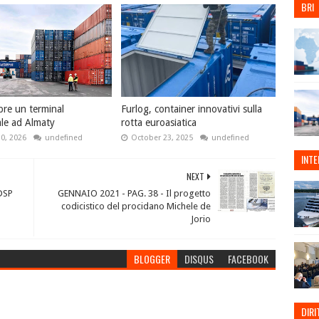
BRI
re un terminal
Furlog, container innovativi sulla
le ad Almaty
rotta euroasiatica
30, 2026
undefined
October 23, 2025
undefined
INT
NEXT
DSP
GENNAIO 2021 - PAG. 38 - Il progetto
codicistico del procidano Michele de
Jorio
BLOGGER
DISQUS
FACEBOOK
DIRI