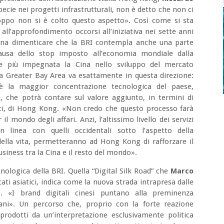
ie nei progetti infrastrutturali, non è detto che non ci
roppo non si è colto questo aspetto». Così come si sta
ll’approfondimento occorsi all’iniziativa nei sette anni
sogna dimenticare che la BRI contempla anche una parte
usa dello stop imposto all’economia mondiale dalla
e più impegnata la Cina nello sviluppo del mercato
a Greater Bay Area va esattamente in questa direzione:
c’è la maggior concentrazione tecnologica del paese,
, che potrà contare sul valore aggiunto, in termini di
ici, di Hong Kong. «Non credo che questo processo farà
l mondo degli affari. Anzi, l’altissimo livello dei servizi
n linea con quelli occidentali sotto l’aspetto della
 della vita, permetteranno ad Hong Kong di rafforzare il
usiness tra la Cina e il resto del mondo».
nologica della BRI. Quella “Digital Silk Road” che
Marco
cati asiatici, indica come la nuova strada intrapresa dalle
ro. «I brand digitali cinesi puntano alla preminenza
ani». Un percorso che, proprio con la forte reazione
prodotti da un’interpretazione esclusivamente politica