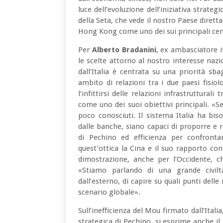
luce dell’evoluzione dell’iniziativa stra
della Seta, che vede il nostro Paese diret
Hong Kong come uno dei sui principali cent
Per
Alberto Bradanini
, ex ambasciatore i
le scelte attorno al nostro interesse naz
dall’Italia è centrata su una priorità sba
ambito di relazioni tra i due paesi fisiol
l’infittirsi delle relazioni infrastruttura
come uno dei suoi obiettivi principali. «S
poco conosciuti. Il sistema Italia ha bi
dalle banche, siano capaci di proporre e r
di Pechino ed efficienza per confront
quest’ottica la Cina e il suo rapporto c
dimostrazione, anche per l’Occidente, ch
«Stiamo parlando di una grande civilt
dall’esterno, di capire su quali punti del
scenario globale».
Sull’inefficienza del Mou firmato dall’Itali
strategica di Pechino, si esprime anche il