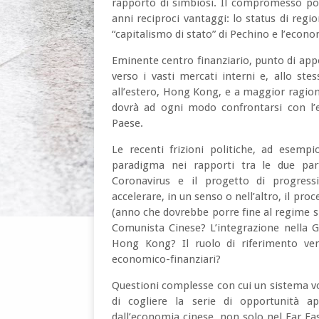
rapporto di simbiosi. Il compromesso pol
anni reciproci vantaggi: lo status di regi
“capitalismo di stato” di Pechino e l’eco
Eminente centro finanziario, punto di appo
verso i vasti mercati interni e, allo ste
all’estero, Hong Kong, e a maggior ragione
dovrà ad ogni modo confrontarsi con l’e
Paese.
Le recenti frizioni politiche, ad esem
paradigma nei rapporti tra le due par
Coronavirus e il progetto di progress
accelerare, in un senso o nell’altro, il proc
(anno che dovrebbe porre fine al regime sp
Comunista Cinese? L’integrazione nella G
Hong Kong? Il ruolo di riferimento vers
economico-finanziari?
Questioni complesse con cui un sistema vo
di cogliere la serie di opportunità a
dall’economia cinese, non solo nel Far Eas