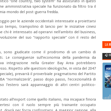
itico “one country, two system” ha assicurato in questi
one amministrativa speciale ha funzionato da filtro tra il
nomia-mondo del post-guerra fredda.
ggio per le aziende occidentali interessate a proiettarsi
sso tempo, trampolino di lancio per le iniziative cinesi
 chi è interessato ad operarvi nell’ambito del business,
voluzione del suo “rapporto speciale” con il resto del
LA 
POR
pio, sono giudicate come il prodromo di un cambio di
🎧 H
ti. Le conseguenze sull’economia della pandemia da
iva integrazione nella Greater Bay Area potrebbero
esso. Rispetto alle questioni ideologiche, in vista del 2047
eciale), prevarrà il proverbiale pragmatismo del Partito
BA “normalizzerà”, passo dopo passo, l’eccezionalità di
o l’estero sarà appannaggio di altri centri politico-
tato all’export come quello italiano, ma incapace finora
pertesi con il ruolo sempre più trainante occupato
t, dovrà per forza confrontarsi. A maggior ragione, alla