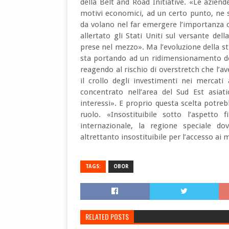
della Belt and Road Initiative. «Le azien
motivi economici, ad un certo punto, ne s
da volano nel far emergere l’importanza 
allertato gli Stati Uniti sul versante dell
prese nel mezzo». Ma l’evoluzione della str
sta portando ad un ridimensionamento dei
reagendo al rischio di overstretch che l’a
il crollo degli investimenti nei mercati
concentrato nell’area del Sud Est asiat
interessi». E proprio questa scelta potr
ruolo. «Insostituibile sotto l’aspetto f
internazionale, la regione speciale d
altrettanto insostituibile per l’accesso ai 
TAGS:
OBOR
RELATED POSTS