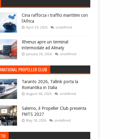
Cina rafforza i traffici marittimi con
l’Africa
April 29, 2026
undefined
Rhenus apre un terminal
intermodale ad Almaty
January 30, 2026
undefined
ERNATIONAL PROPELLER CLUB
Taranto 2026, Tallink porta la
Romantika in Italia
August 04, 2026
undefined
Salerno, il Propeller Club presenta
FMTS 2027
May 18, 2026
undefined
TTO