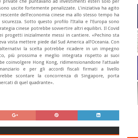
de private che puntavano ad investimenti esteri solo per
ono uscite fortemente penalizzate. L’iniziativa ha agito
crescente dell’economia cinese ma allo stesso tempo ha
a sicurezza. Sotto questo profilo l’Italia e l’Europa sono
ategia cinese potrebbe sovvertire altri equilibri. Il Covid
 progetti inizialmente messi in cantiere. «Pechino sta
veva vista mettere piede dal Sud America all’Oceania. Con
 alternativi la scelta potrebbe ricadere in un impegno
ico, più prossima e meglio integrata rispetto ai suoi
ebbe coinvolgere Hong Kong, ridimensionandone l’attuale
inanziario e per gli accordi fiscali firmati a livello
ovrebbe scontare la concorrenza di Singapore, porta
mercati di quel quadrante».