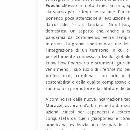
Fuochi
.
«Messo in moto il meccanismo, spec
sia spazio per le imprese italiane. Purt
ponendo poca attenzione all’evoluzione e a
da cui l’idea è stata lanciata. «Non bi
domestica. Un aspetto che, anche a ca
pandemia da Coronavirus, vedrà sempr
interno». La grande sperimentazione dell
l’integrazione di un territorio in cui 
perfettamente connessa a livello globale
know how finanziario e strumenti giurid
venir meno il suo ruolo di riferimento per i
professionali, combinati con principi i
sostenibilità e della qualità complessiva
suo ruolo di promotore e facilitatore del b
A cominciare dalla nuova incarnazione tec
Marazzi
, avvocato d’affari esperto di mer
aziendi cinesi per espandersi all’este
conquistata da quelli giapponesi e core
americana, evidenzia uno dei paradossi 