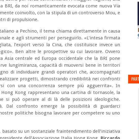
tegica BRI, da noi romanticamente evocata come nuova Via
tamente coinvolto, con la stipula di un controverso Mou, e
ri di propulsione.
taliano a Pechino, il tema chiama direttamente in causa
ionale e agli strumenti per perseguirlo.
«L’intesa firmata
gliata, l’export verso la Cina, che costituisce invece un
ogico». Ben altre le prospettive su cui lavorare. Ovvero
li tra Asia centrale ed Europa occidentale che la BRI pone
erve lungimiranza, capacità di muoversi bene in territori
sogno di individuare grandi operatori che, accompagnati
PART
ealizzare progetti, dimostrando credibilità nei confronti
arsi con una concorrenza sempre più agguerrita». In
on Hong Kong rappresentano una cartina di tornasole, la
e si può operare al di là delle posizioni ideologiche.
à. Dal confronto emerge la possibilità di guardarci
le nostre politiche bisogna lavorare per competere su uno
a, basato su un sostanziale fraintendimento dell’iniziativa
 presidente dell’Associazione Italia Hong Kong,
Riccardo