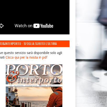
TO&INTERPORTO - SFOGLIA SUBITO L'ULTIMA
IONE
ve questo servizio sarà disponibile solo agli
nati
Clicca qui per la rivista in pdf