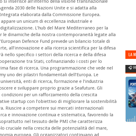
o si inserisce all’interno della visione transnazionale
’Agenda 2030 delle Nazioni Unite e si adatta alla
Integrata elaborata dalla Commissione Europea.
 appare un unicum di eccellenza industriale e
 digitalizzazione. L’hub del Mare Mediterraneo per la
 le dinamiche della nostra contemporaneità legate alla
 l’European Defence Fund prevede un bilancio totale di
te, all’innovazione e alla ricerca scientifica per la difesa
LA 
 nello specifico i settori della ricerca e della difesa
perazione tra Stati, cofinanziando i costi per lo
POR
🎧 H
 prima fase di ricerca. Una programmazione che vede nel
my uno dei pilastri fondamentali dell’Europa. Le
niversità, enti di ricerca, formazione e l’industria
cere e sviluppare proprio grazie a Seafuture. Gli
le condizioni per un rafforzamento della crescita
ative startup con l’obiettivo di migliorare la sostenibilità
era. Riuscire a competere sui mercati internazionali
cerca e innovazione continua e sistematica, favorendo la
 soprattutto nel tessuto delle PMI che caratterizza
o cruciale nella crescita delle potenzialità del mare,
economia europea. Gli organizzatori continuano ad