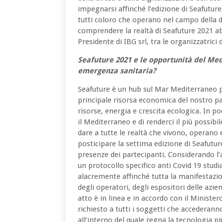
impegnarsi affinché l’edizione di Seafutur
tutti coloro che operano nel campo della d
comprendere la realtà di Seafuture 2021 ab
Presidente di IBG srl, tra le organizzatrici
Seafuture 2021 e le opportunità del Me
emergenza sanitaria?
Seafuture è un hub sul Mar Mediterraneo p
principale risorsa economica del nostro p
risorse, energia e crescita ecologica. In p
il Mediterraneo e di renderci il più possib
dare a tutte le realtà che vivono, operano
posticipare la settima edizione di Seafutur
presenze dei partecipanti. Considerando 
un protocollo specifico anti Covid 19 stu
alacremente affinché tutta la manifestazio
degli operatori, degli espositori delle azie
atto è in linea e in accordo con il Ministe
richiesto a tutti i soggetti che accederann
all’interno del quale regna la tecnologia p