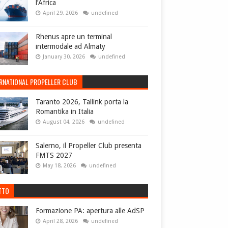
l’Africa
April 29, 2026
undefined
Rhenus apre un terminal
intermodale ad Almaty
January 30, 2026
undefined
ERNATIONAL PROPELLER CLUB
Taranto 2026, Tallink porta la
Romantika in Italia
August 04, 2026
undefined
Salerno, il Propeller Club presenta
FMTS 2027
May 18, 2026
undefined
TTO
Formazione PA: apertura alle AdSP
April 28, 2026
undefined