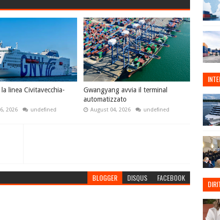
INT
a linea Civitavecchia-
Gwangyang avvia il terminal
automatizzato
6, 2026
undefined
August 04, 2026
undefined
BLOGGER
DISQUS
FACEBOOK
DIRI