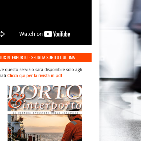
TO&INTERPORTO - SFOGLIA SUBITO L'ULTIMA
IONE
ve questo servizio sarà disponibile solo agli
nati
Clicca qui per la rivista in pdf