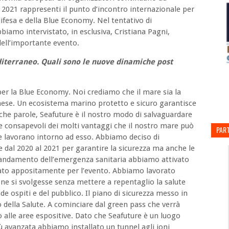
e 2021 rappresenti il punto d’incontro internazionale per
ifesa e della Blue Economy. Nel tentativo di
biamo intervistato, in esclusiva, Cristiana Pagni,
 dell’importante evento.
diterraneo. Quali sono le nuove dinamiche post
er la Blue Economy. Noi crediamo che il mare sia la
aese. Un ecosistema marino protetto e sicuro garantisce
oche parole, Seafuture è il nostro modo di salvaguardare
ile consapevoli dei molti vantaggi che il nostro mare può
PART
 e lavorano intorno ad esso. Abbiamo deciso di
e dal 2020 al 2021 per garantire la sicurezza ma anche le
l’andamento dell’emergenza sanitaria abbiamo attivato
diato appositamente per l’evento. Abbiamo lavorato
ne si svolgesse senza mettere a repentaglio la salute
nde ospiti e del pubblico. Il piano di sicurezza messo in
ro della Salute. A cominciare dal green pass che verrà
o alle aree espositive. Dato che Seafuture è un luogo
iù avanzata abbiamo installato un tunnel agli ioni