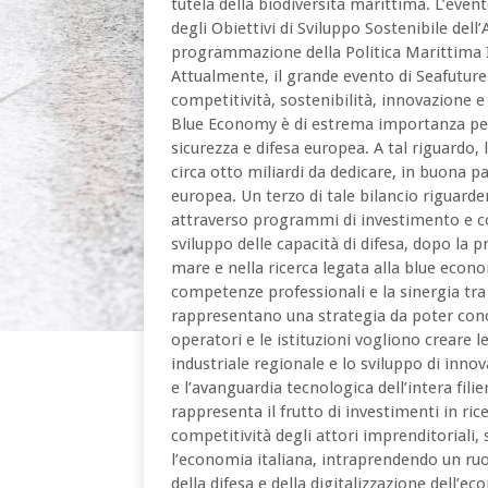
tutela della biodiversità marittima. L’event
degli Obiettivi di Sviluppo Sostenibile dell
programmazione della Politica Marittima 
Attualmente, il grande evento di Seafuture
competitività, sostenibilità, innovazione e
Blue Economy è di estrema importanza per
sicurezza e difesa europea. A tal riguardo,
circa otto miliardi da dedicare, in buona par
europea. Un terzo di tale bilancio riguarderà
attraverso programmi di investimento e coo
sviluppo delle capacità di difesa, dopo la
mare e nella ricerca legata alla blue econo
competenze professionali e la sinergia tra u
rappresentano una strategia da poter conos
operatori e le istituzioni vogliono creare 
industriale regionale e lo sviluppo di innov
e l’avanguardia tecnologica dell’intera fili
rappresenta il frutto di investimenti in ri
competitività degli attori imprenditoriali,
l’economia italiana, intraprendendo un ruol
della difesa e della digitalizzazione dell’