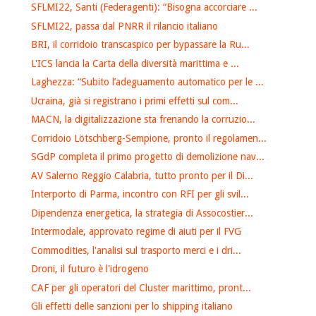
SFLMI22, Santi (Federagenti): “Bisogna accorciare ...
SFLMI22, passa dal PNRR il rilancio italiano
BRI, il corridoio transcaspico per bypassare la Ru...
L'ICS lancia la Carta della diversità marittima e ...
Laghezza: “Subito l’adeguamento automatico per le ...
Ucraina, già si registrano i primi effetti sul com...
MACN, la digitalizzazione sta frenando la corruzio...
Corridoio Lötschberg-Sempione, pronto il regolamen...
SGdP completa il primo progetto di demolizione nav...
AV Salerno Reggio Calabria, tutto pronto per il Di...
Interporto di Parma, incontro con RFI per gli svil...
Dipendenza energetica, la strategia di Assocostier...
Intermodale, approvato regime di aiuti per il FVG
Commodities, l'analisi sul trasporto merci e i dri...
Droni, il futuro è l'idrogeno
CAF per gli operatori del Cluster marittimo, pront...
Gli effetti delle sanzioni per lo shipping italiano