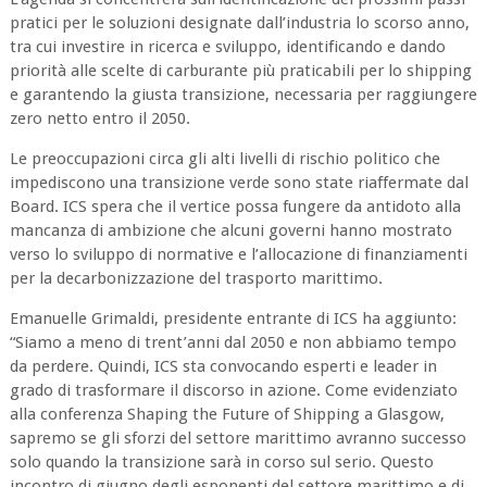
pratici per le soluzioni designate dall’industria lo scorso anno,
tra cui investire in ricerca e sviluppo, identificando e dando
priorità alle scelte di carburante più praticabili per lo shipping
e garantendo la giusta transizione, necessaria per raggiungere
zero netto entro il 2050.
Le preoccupazioni circa gli alti livelli di rischio politico che
impediscono una transizione verde sono state riaffermate dal
Board. ICS spera che il vertice possa fungere da antidoto alla
mancanza di ambizione che alcuni governi hanno mostrato
verso lo sviluppo di normative e l’allocazione di finanziamenti
per la decarbonizzazione del trasporto marittimo.
Emanuelle Grimaldi, presidente entrante di ICS ha aggiunto:
“Siamo a meno di trent’anni dal 2050 e non abbiamo tempo
da perdere. Quindi, ICS sta convocando esperti e leader in
grado di trasformare il discorso in azione. Come evidenziato
alla conferenza Shaping the Future of Shipping a Glasgow,
sapremo se gli sforzi del settore marittimo avranno successo
solo quando la transizione sarà in corso sul serio. Questo
incontro di giugno degli esponenti del settore marittimo e di