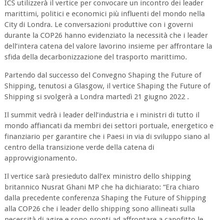
ICS utilizzerà il vertice per convocare un incontro dei leader
marittimi, politici e economici più influenti del mondo nella
City di Londra. Le conversazioni produttive con i governi
durante la COP26 hanno evidenziato la necessità che i leader
dell’intera catena del valore lavorino insieme per affrontare la
sfida della decarbonizzazione del trasporto marittimo.
Partendo dal successo del Convegno Shaping the Future of
Shipping, tenutosi a Glasgow, il vertice Shaping the Future of
Shipping si svolgerà a Londra martedì 21 giugno 2022 .
Il summit vedrà i leader dell’industria e i ministri di tutto il
mondo affiancati da membri dei settori portuale, energetico e
finanziario per garantire che i Paesi in via di sviluppo siano al
centro della transizione verde della catena di
approvvigionamento.
Il vertice sarà presieduto dall’ex ministro dello shipping
britannico Nusrat Ghani MP che ha dichiarato: “Era chiaro
dalla precedente conferenza Shaping the Future of Shipping
alla COP26 che i leader dello shipping sono allineati sulla
necessità di agire e sono pronti ad affrontare a capofitto le