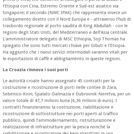
l’Etiopia con Cina, Estremo Oriente e Sud-est asiatico via
Singapore; il secondo (NWC IPAK) che rappresenta invece un
collegamento diretto con il Nord Europa e - attraverso l’hub di
trasbordo regionale al porto saudita di King Abdullah - con le
regioni degli Stati Uniti, del Mediterraneo e dell’Asia centrale.
L’amministratore delegato di MSC Ethiopia, Soji Thomas ha
spiegato che sono tutti mercati chiave per Gibuti e l'Etiopia.
Ha aggiunto che i nuovi servizi intermodali saranno vitali per
le esportazioni di caffè e abbigliamento in queste regioni.
La Croazia rinnova i suoi porti
Le autorità croate hanno assegnato 45 contratti per la
costruzione e ricostruzione di porti nelle contee di Zara,
Sebenico-Knin, Spalato-Dalmazia e Dubrovnik-Neretva, per un
valore totale di 47,7 milioni kuna (6,36 milioni di euro). I
contratti finanzieranno la costruzione, riabilitazione e
ricostruzione di sottostrutture nei porti aperti al traffico
pubblico, quindi l’ammodernamento, ristrutturazione e
realizzazione di infrastrutture per la pesca nonché la
riabilitazione e ricostruzione dei beni marittimi in uso