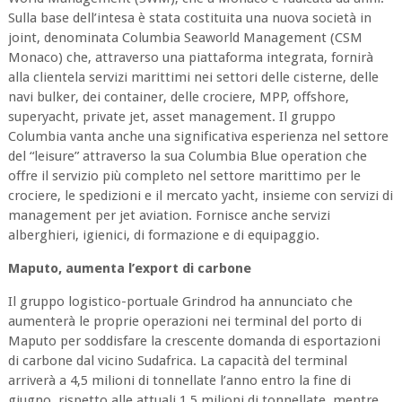
Sulla base dell’intesa è stata costituita una nuova società in
joint, denominata Columbia Seaworld Management (CSM
Monaco) che, attraverso una piattaforma integrata, fornirà
alla clientela servizi marittimi nei settori delle cisterne, delle
navi bulker, dei container, delle crociere, MPP, offshore,
superyacht, private jet, asset management. Il gruppo
Columbia vanta anche una significativa esperienza nel settore
del “leisure” attraverso la sua Columbia Blue operation che
offre il servizio più completo nel settore marittimo per le
crociere, le spedizioni e il mercato yacht, insieme con servizi di
management per jet aviation. Fornisce anche servizi
alberghieri, igienici, di formazione e di equipaggio.
Maputo, aumenta l’export di carbone
Il gruppo logistico-portuale Grindrod ha annunciato che
aumenterà le proprie operazioni nei terminal del porto di
Maputo per soddisfare la crescente domanda di esportazioni
di carbone dal vicino Sudafrica. La capacità del terminal
arriverà a 4,5 milioni di tonnellate l’anno entro la fine di
giugno, rispetto alle attuali 1,5 milioni di tonnellate, mentre