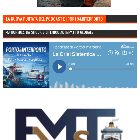
LA NUOVA PUNTATA DEL PODCAST DI PORTO&INTERPORTO
🎧 HORMUZ: DA SHOCK SISTEMICO AD IMPATTO GLOBALE