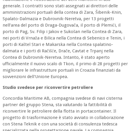
generale. I contratti sono stati assegnati ai direttori delle
amministrazioni portuali della contea di Zara, Šibenik-Knin,
Spalato-Dalmazia e Dubrovnik-Neretva, per 13 progetti
nell’area del porto di Draga-Dugovača, il porto di Plemići, il
porto di Pag, Sv. Filip i Jakov e Sukošan nella Contea di Zara,
nei porti di Vrnaža e Bilica nella Contea di Sebenico e Tenin, i
porti di Kaštel Stari e Makarska nella Contea spalatino-
dalmata e i porti di Račišće, Drače, Cavtat e Trpanj nella
Contea di Dubrovnik-Neretva. Intanto, è stato aperto
ufficialmente il nuovo scalo di Tkon, il primo di 28 progetti per
migliorare le infrastrutture portuali in Croazia finanziati da
sovvenzioni dell'Unione Europea.
Studio svedese per riconvertire petroliere
Concordia Maritime AB, compagnia svedese di navi cisterna
partner del gruppo Stena, sta valutando la fattibilità di
riconvertire le petroliere della flotta in portacontainer. Il
progetto di trasformazione è stato avviato in collaborazione
con Stena Teknik e con una società di consulenza tedesca
specializzata nella progettazione navale. La compagnia