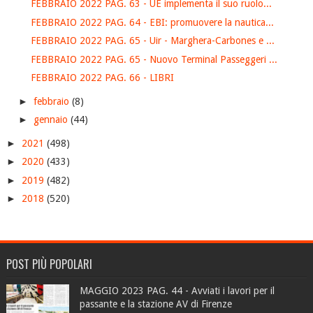
FEBBRAIO 2022 PAG. 63 - UE implementa il suo ruolo...
FEBBRAIO 2022 PAG. 64 - EBI: promuovere la nautica...
FEBBRAIO 2022 PAG. 65 - Uir - Marghera-Carbones e ...
FEBBRAIO 2022 PAG. 65 - Nuovo Terminal Passeggeri ...
FEBBRAIO 2022 PAG. 66 - LIBRI
►
febbraio
(8)
►
gennaio
(44)
►
2021
(498)
►
2020
(433)
►
2019
(482)
►
2018
(520)
POST PIÙ POPOLARI
MAGGIO 2023 PAG. 44 - Avviati i lavori per il
passante e la stazione AV di Firenze