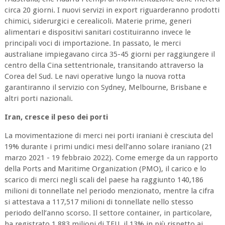
circa 20 giorni. I nuovi servizi in export riguarderanno prodotti
chimici, siderurgici e cerealicoli. Materie prime, generi
alimentari e dispositivi sanitari costituiranno invece le
principali voci di importazione. In passato, le merci
australiane impiegavano circa 35-45 giorni per raggiungere il
centro della Cina settentrionale, transitando attraverso la
Corea del Sud. Le navi operative lungo la nuova rotta
garantiranno il servizio con Sydney, Melbourne, Brisbane e
altri porti nazionali.
Iran, cresce il peso dei porti
La movimentazione di merci nei porti iraniani è cresciuta del
19% durante i primi undici mesi dell’anno solare iraniano (21
marzo 2021 - 19 febbraio 2022). Come emerge da un rapporto
della Ports and Maritime Organization (PMO), il carico e lo
scarico di merci negli scali del paese ha raggiunto 140,186
milioni di tonnellate nel periodo menzionato, mentre la cifra
si attestava a 117,517 milioni di tonnellate nello stesso
periodo dell’anno scorso. Il settore container, in particolare,
ha registrato 1,883 milioni di TEU, il 13% in più rispetto ai