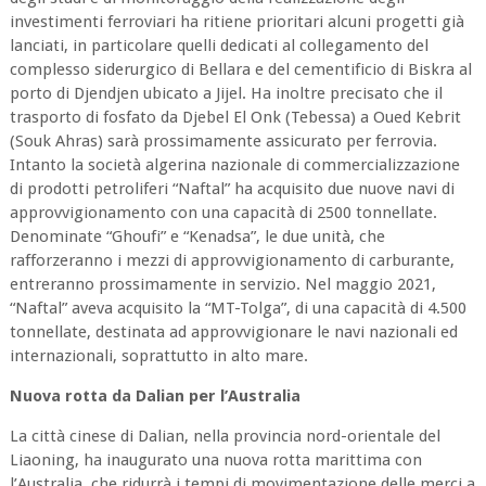
investimenti ferroviari ha ritiene prioritari alcuni progetti già
lanciati, in particolare quelli dedicati al collegamento del
complesso siderurgico di Bellara e del cementificio di Biskra al
porto di Djendjen ubicato a Jijel. Ha inoltre precisato che il
trasporto di fosfato da Djebel El Onk (Tebessa) a Oued Kebrit
(Souk Ahras) sarà prossimamente assicurato per ferrovia.
Intanto la società algerina nazionale di commercializzazione
di prodotti petroliferi “Naftal” ha acquisito due nuove navi di
approvvigionamento con una capacità di 2500 tonnellate.
Denominate “Ghoufi” e “Kenadsa”, le due unità, che
rafforzeranno i mezzi di approvvigionamento di carburante,
entreranno prossimamente in servizio. Nel maggio 2021,
“Naftal” aveva acquisito la “MT-Tolga”, di una capacità di 4.500
tonnellate, destinata ad approvvigionare le navi nazionali ed
internazionali, soprattutto in alto mare.
Nuova rotta da Dalian per l’Australia
La città cinese di Dalian, nella provincia nord-orientale del
Liaoning, ha inaugurato una nuova rotta marittima con
l’Australia, che ridurrà i tempi di movimentazione delle merci a