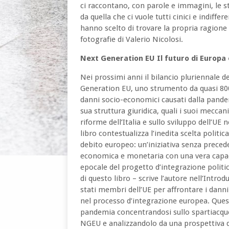
ci raccontano, con parole e immagini, le sto
da quella che ci vuole tutti cinici e indiffe
hanno scelto di trovare la propria ragione
fotografie di Valerio Nicolosi.
Next Generation EU Il futuro di Europa e
Nei prossimi anni il bilancio pluriennale d
Generation EU, uno strumento da quasi 800 
danni socio-economici causati dalla pand
sua struttura giuridica, quali i suoi mecca
riforme dell’Italia e sullo sviluppo dell’U
libro contestualizza l’inedita scelta polit
debito europeo: un’iniziativa senza precede
economica e monetaria con una vera capacit
epocale del progetto d’integrazione politica
di questo libro – scrive l’autore nell’Introd
stati membri dell’UE per affrontare i dann
nel processo d’integrazione europea. Questo
pandemia concentrandosi sullo spartiacqu
NGEU e analizzandolo da una prospettiva di