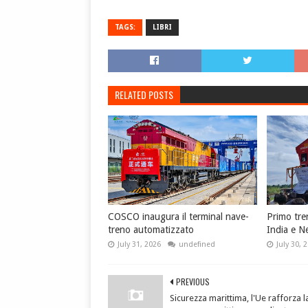
TAGS:
LIBRI
RELATED POSTS
COSCO inaugura il terminal nave-
Primo tren
treno automatizzato
India e N
July 31, 2026
undefined
July 30, 
PREVIOUS
Sicurezza marittima, l'Ue rafforza l