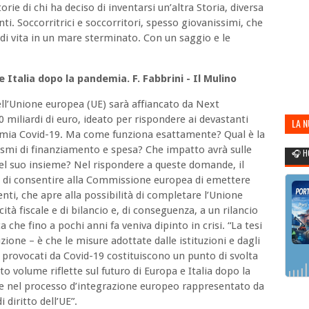
rie di chi ha deciso di inventarsi un’altra Storia, diversa
renti. Soccorritrici e soccorritori, spesso giovanissimi, che
 di vita in un mare sterminato. Con un saggio e le
 Italia dopo la pandemia. F. Fabbrini - Il Mulino
ell’Unione europea (UE) sarà affiancato da Next
miliardi di euro, ideato per rispondere ai devastanti
LA 
emia Covid-19. Ma come funziona esattamente? Qual è la
POR
nismi di finanziamento e spesa? Che impatto avrà sulle
🎧 H
E nel suo insieme? Nel rispondere a queste domande, il
ica di consentire alla Commissione europea di emettere
nti, che apre alla possibilità di completare l’Unione
à fiscale e di bilancio e, di conseguenza, a un rilancio
 che fino a pochi anni fa veniva dipinto in crisi. “La tesi
uzione – è che le misure adottate dalle istituzioni e dagli
i provocati da Covid-19 costituiscono un punto di svolta
 volume riflette sul futuro di Europa e Italia dopo la
e nel processo d’integrazione europeo rappresentato da
 diritto dell’UE”.