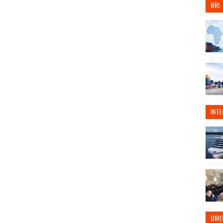
BRI
INT
DIRI