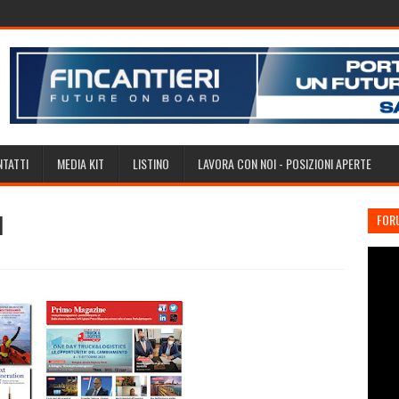
TATTI
MEDIA KIT
LISTINO
LAVORA CON NOI - POSIZIONI APERTE
I
FOR