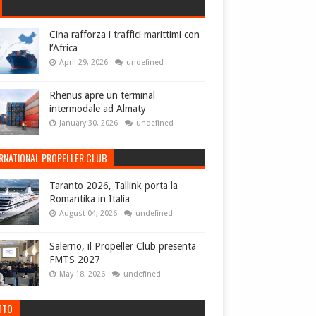
Cina rafforza i traffici marittimi con
l’Africa
April 29, 2026
undefined
Rhenus apre un terminal
intermodale ad Almaty
January 30, 2026
undefined
ERNATIONAL PROPELLER CLUB
Taranto 2026, Tallink porta la
Romantika in Italia
August 04, 2026
undefined
Salerno, il Propeller Club presenta
FMTS 2027
May 18, 2026
undefined
TTO