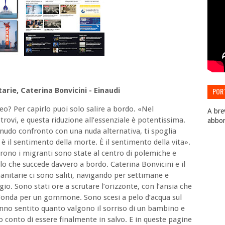
rie, Caterina Bonvicini - Einaudi
POR
EDIZ
eo? Per capirlo puoi solo salire a bordo. «Nel
A bre
a trovi, e questa riduzione all’essenziale è potentissima.
abbo
a nudo confronto con una nuda alternativa, ti spoglia
è il sentimento della morte. È il sentimento della vita».
rrono i migranti sono state al centro di polemiche e
lo che succede davvero a bordo. Caterina Bonvicini e il
anitarie ci sono saliti, navigando per settimane e
o. Sono stati ore a scrutare l’orizzonte, con l’ansia che
n’onda per un gommone. Sono scesi a pelo d’acqua sul
anno sentito quanto valgono il sorriso di un bambino e
 conto di essere finalmente in salvo. E in queste pagine