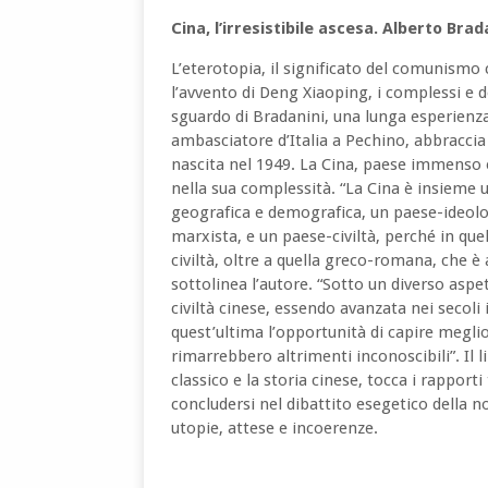
Cina, l’irresistibile ascesa. Alberto Brad
L’eterotopia, il significato del comunismo c
l’avvento di Deng Xiaoping, i complessi e del
sguardo di Bradanini, una lunga esperien
ambasciatore d’Italia a Pechino, abbraccia 
nascita nel 1949. La Cina, paese immenso e
nella sua complessità. “La Cina è insieme 
geografica e demografica, un paese-ideolo
marxista, e un paese-civiltà, perché in quell
civiltà, oltre a quella greco-romana, che è a
sottolinea l’autore. “Sotto un diverso aspet
civiltà cinese, essendo avanzata nei secoli
quest’ultima l’opportunità di capire meglio 
rimarrebbero altrimenti inconoscibili”. Il
classico e la storia cinese, tocca i rapport
concludersi nel dibattito esegetico della 
utopie, attese e incoerenze.