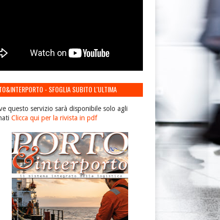
TO&INTERPORTO - SFOGLIA SUBITO L'ULTIMA
IONE
ve questo servizio sarà disponibile solo agli
nati
Clicca qui per la rivista in pdf