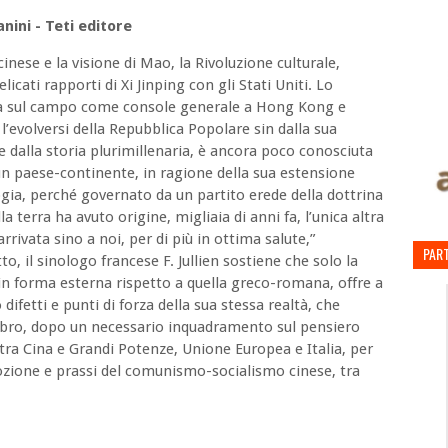
anini - Teti editore
inese e la visione di Mao, la Rivoluzione culturale,
icati rapporti di Xi Jinping con gli Stati Uniti. Lo
za sul campo come console generale a Hong Kong e
l’evolversi della Repubblica Popolare sin dalla sua
 dalla storia plurimillenaria, è ancora poco conosciuta
un paese-continente, in ragione della sua estensione
gia, perché governato da un partito erede della dottrina
a terra ha avuto origine, migliaia di anni fa, l’unica altra
rrivata sino a noi, per di più in ottima salute,”
PART
to, il sinologo francese F. Jullien sostiene che solo la
 in forma esterna rispetto a quella greco-romana, offre a
difetti e punti di forza della sua stessa realtà, che
 libro, dopo un necessario inquadramento sul pensiero
i tra Cina e Grandi Potenze, Unione Europea e Italia, per
nozione e prassi del comunismo-socialismo cinese, tra