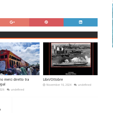
o merci diretto tra
Libri/Ottobre
epal
November 10, 2024
undefined
2026
undefined
a