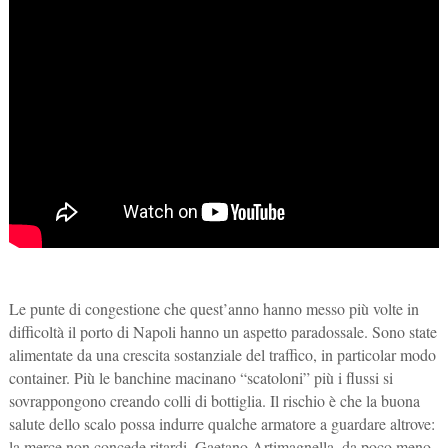
Le punte di congestione che quest’anno hanno messo più volte in
difficoltà il porto di Napoli hanno un aspetto paradossale. Sono state
alimentate da una crescita sostanziale del traffico, in particolar modo
container. Più le banchine macinano “scatoloni” più i flussi si
sovrappongono creando colli di bottiglia. Il rischio è che la buona
salute dello scalo possa indurre qualche armatore a guardare altrove:
la merce non concede ritardi. Gaetano Artimagnella, da poco meno