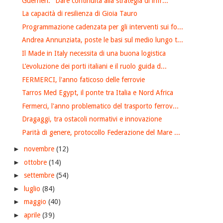
Guerrieri: "Dare continuità alla strategia di infr...
La capacità di resilienza di Gioia Tauro
Programmazione cadenzata per gli interventi sui fo...
Andrea Annunziata, poste le basi sul medio lungo t...
Il Made in Italy necessita di una buona logistica
L’evoluzione dei porti italiani e il ruolo guida d...
FERMERCI, l'anno faticoso delle ferrovie
Tarros Med Egypt, il ponte tra Italia e Nord Africa
Fermerci, l'anno problematico del trasporto ferrov...
Dragaggi, tra ostacoli normativi e innovazione
Parità di genere, protocollo Federazione del Mare ...
►
novembre
(12)
►
ottobre
(14)
►
settembre
(54)
►
luglio
(84)
►
maggio
(40)
►
aprile
(39)