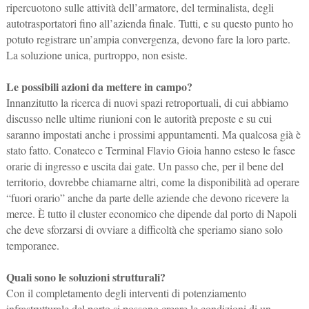
ripercuotono sulle attività dell’armatore, del terminalista, degli
autotrasportatori fino all’azienda finale. Tutti, e su questo punto ho
potuto registrare un’ampia convergenza, devono fare la loro parte.
La soluzione unica, purtroppo, non esiste.
Le possibili azioni da mettere in campo?
Innanzitutto la ricerca di nuovi spazi retroportuali, di cui abbiamo
discusso nelle ultime riunioni con le autorità preposte e su cui
saranno impostati anche i prossimi appuntamenti. Ma qualcosa già è
stato fatto. Conateco e Terminal Flavio Gioia hanno esteso le fasce
orarie di ingresso e uscita dai gate. Un passo che, per il bene del
territorio, dovrebbe chiamarne altri, come la disponibilità ad operare
“fuori orario” anche da parte delle aziende che devono ricevere la
merce. È tutto il cluster economico che dipende dal porto di Napoli
che deve sforzarsi di ovviare a difficoltà che speriamo siano solo
temporanee.
Quali sono le soluzioni strutturali?
Con il completamento degli interventi di potenziamento
infrastrutturale del porto si possono creare le condizioni di un