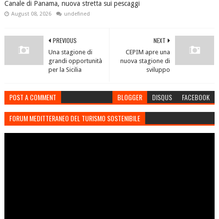
Canale di Panama, nuova stretta sui pescaggi
August 08, 2026
undefined
PREVIOUS
NEXT
Una stagione di
CEPIM apre una
grandi opportunità
nuova stagione di
per la Sicilia
sviluppo
POST A COMMENT
BLOGGER
DISQUS
FACEBOOK
FORUM MEDITTERANEO DEL TURISMO SOSTENIBILE