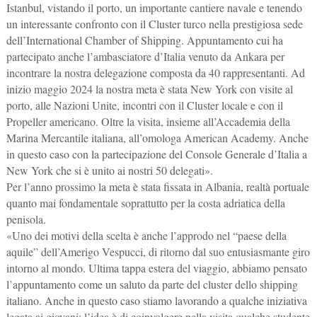
Istanbul, vistando il porto, un importante cantiere navale e tenendo
un interessante confronto con il Cluster turco nella prestigiosa sede
dell’International Chamber of Shipping. Appuntamento cui ha
partecipato anche l’ambasciatore d’Italia venuto da Ankara per
incontrare la nostra delegazione composta da 40 rappresentanti. Ad
inizio maggio 2024 la nostra meta è stata New York con visite al
porto, alle Nazioni Unite, incontri con il Cluster locale e con il
Propeller americano. Oltre la visita, insieme all’Accademia della
Marina Mercantile italiana, all’omologa American Academy. Anche
in questo caso con la partecipazione del Console Generale d’Italia a
New York che si è unito ai nostri 50 delegati».
Per l’anno prossimo la meta è stata fissata in Albania, realtà portuale
quanto mai fondamentale soprattutto per la costa adriatica della
penisola.
«Uno dei motivi della scelta è anche l’approdo nel “paese della
aquile” dell’Amerigo Vespucci, di ritorno dal suo entusiasmante giro
intorno al mondo. Ultima tappa estera del viaggio, abbiamo pensato
l’appuntamento come un saluto da parte del cluster dello shipping
italiano. Anche in questo caso stiamo lavorando a qualche iniziativa
legata ai giovani: l’idea è di coinvolgere nella visita qualche studente