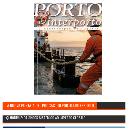
LA NUOVA PUNTATA DEL PODCAST DI PORTO&INTERPORTO
🎧 HORMUZ: DA SHOCK SISTEMICO AD IMPATTO GLOBALE