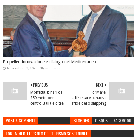
Propeller, innovazione e dialogo nel Mediterraneo
November 03, 2025
undefined
PREVIOUS
NEXT
Molfetta, binari da
ForMare,
750 metri per il
affrontare le nuove
centro Italia e oltre
sfide dello shipping
POST A COMMENT
BLOGGER
DISQUS
FACEBOOK
FORUM MEDITTERANEO DEL TURISMO SOSTENIBILE