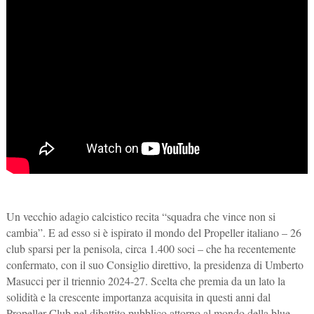
Un vecchio adagio calcistico recita “squadra che vince non si
cambia”. E ad esso si è ispirato il mondo del Propeller italiano – 26
club sparsi per la penisola, circa 1.400 soci – che ha recentemente
confermato, con il suo Consiglio direttivo, la presidenza di Umberto
Masucci per il triennio 2024-27. Scelta che premia da un lato la
solidità e la crescente importanza acquisita in questi anni dal
Propeller Club nel dibattito pubblico attorno al mondo della blue