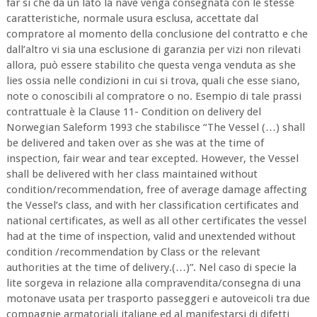
far sì che da un lato la nave venga consegnata con le stesse
caratteristiche, normale usura esclusa, accettate dal
compratore al momento della conclusione del contratto e che
dall’altro vi sia una esclusione di garanzia per vizi non rilevati
allora, può essere stabilito che questa venga venduta as she
lies ossia nelle condizioni in cui si trova, quali che esse siano,
note o conoscibili al compratore o no. Esempio di tale prassi
contrattuale è la Clause 11- Condition on delivery del
Norwegian Saleform 1993 che stabilisce “The Vessel (…) shall
be delivered and taken over as she was at the time of
inspection, fair wear and tear excepted. However, the Vessel
shall be delivered with her class maintained without
condition/recommendation, free of average damage affecting
the Vessel’s class, and with her classification certificates and
national certificates, as well as all other certificates the vessel
had at the time of inspection, valid and unextended without
condition /recommendation by Class or the relevant
authorities at the time of delivery.(…)”. Nel caso di specie la
lite sorgeva in relazione alla compravendita/consegna di una
motonave usata per trasporto passeggeri e autoveicoli tra due
compagnie armatoriali italiane ed al manifestarsi di difetti