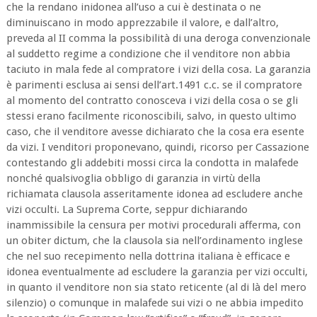
che la rendano inidonea all’uso a cui è destinata o ne
diminuiscano in modo apprezzabile il valore, e dall’altro,
preveda al II comma la possibilità di una deroga convenzionale
al suddetto regime a condizione che il venditore non abbia
taciuto in mala fede al compratore i vizi della cosa. La garanzia
è parimenti esclusa ai sensi dell’art.1491 c.c. se il compratore
al momento del contratto conosceva i vizi della cosa o se gli
stessi erano facilmente riconoscibili, salvo, in questo ultimo
caso, che il venditore avesse dichiarato che la cosa era esente
da vizi. I venditori proponevano, quindi, ricorso per Cassazione
contestando gli addebiti mossi circa la condotta in malafede
nonché qualsivoglia obbligo di garanzia in virtù della
richiamata clausola asseritamente idonea ad escludere anche
vizi occulti. La Suprema Corte, seppur dichiarando
inammissibile la censura per motivi procedurali afferma, con
un obiter dictum, che la clausola sia nell’ordinamento inglese
che nel suo recepimento nella dottrina italiana è efficace e
idonea eventualmente ad escludere la garanzia per vizi occulti,
in quanto il venditore non sia stato reticente (al di là del mero
silenzio) o comunque in malafede sui vizi o ne abbia impedito