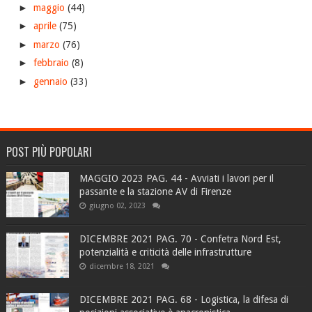
►
maggio
(44)
►
aprile
(75)
►
marzo
(76)
►
febbraio
(8)
►
gennaio
(33)
POST PIÙ POPOLARI
MAGGIO 2023 PAG. 44 - Avviati i lavori per il
passante e la stazione AV di Firenze
giugno 02, 2023
DICEMBRE 2021 PAG. 70 - Confetra Nord Est,
potenzialità e criticità delle infrastrutture
dicembre 18, 2021
DICEMBRE 2021 PAG. 68 - Logistica, la difesa di