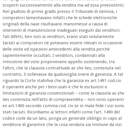
scoperti successivamente alla vendita ma ad essa preesistenti.
Nel giudizio di primo grado presso il Tribunale di Genova, i
compratori lamentavano infatti che le schede elettroniche
originali della nave risultavano manomesse a causa di
interventi di manutenzione inadeguati eseguiti dai venditori.
Tali difetti, ben noti ai venditori, erano stati volutamente
taciuti ai compratori né potevano essere rilevati in occasione
delle visite ed ispezioni antecedenti alla vendita perché
sapientemente occultati. I venditori, condannati alla
rimozione del vizio proponevano appello sostenendo, tra
l’altro, che la clausola contrattuale as she lies, contenuta nel
contratto, li sollevasse da qualsivoglia onere di garanzia. A tal
riguardo la Corte stabiliva che la garanzia ex art.1491 cod.civ.
è operante anche per i beni usati e che le esclusioni o
limitazioni di garanzia convenzionali – come la clausola as she
lies contenuta nell’atto di compravendita – non sono operanti
ex art.1490 secondo comma cod. civ se in mala fede i vizi sono
stati taciuti. Ricordiamo ai lettori infatti come l’art. 1490 del
codice civile da un lato, ponga un generale obbligo in capo al
venditore di garantire che la cosa venduta sia immune da vizi