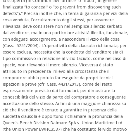
la scoperta (in Common law “artifice” o “fraud”, in genere
finalizzata “to conceal” o “to prevent from discovering such
defects”).” Precisa inoltre che, in tema di garanzia per vizi della
cosa venduta, l’occultamento degli stessi, per assumere
rilevanza, deve consistere non nel semplice silenzio serbato
dal venditore, ma in una particolare attività illecita, funzionale,
con adeguati accorgimenti, a nascondere il vizio della cosa
(Cass. 5251/2004). L’operatività della clausola richiamata, per
essere esclusa, necessita che la condotta del venditore sia di
tipo commissivo in relazione al vizio taciuto, come nel caso di
specie, non rilevando il mero silenzio. Viceversa è stato
attribuito in precedenza rilievo alla circostanza che il
compratore abbia potuto far eseguire da propri tecnici
ispezioni e prove (cfr. Cass. 4431/2013), come del resto
espressamente previsto dai formulari, per dimostrare la
conoscibilità del vizio da parte del compratore e conseguente
accettazione dello stesso. Ai fini di una maggiore chiarezza su
ciò che il venditore è tenuto a garantire in presenza della
suddetta clausola è opportuno richiamare la pronuncia della
Queen’s Bench Division Dalmare SpA v. Union Mariitime Ltd
(the Union Power EWHC3537) che ha costituito fervido motivo