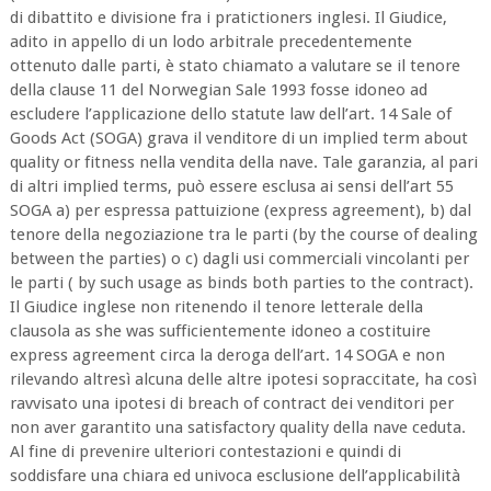
di dibattito e divisione fra i pratictioners inglesi. Il Giudice,
adito in appello di un lodo arbitrale precedentemente
ottenuto dalle parti, è stato chiamato a valutare se il tenore
della clause 11 del Norwegian Sale 1993 fosse idoneo ad
escludere l’applicazione dello statute law dell’art. 14 Sale of
Goods Act (SOGA) grava il venditore di un implied term about
quality or fitness nella vendita della nave. Tale garanzia, al pari
di altri implied terms, può essere esclusa ai sensi dell’art 55
SOGA a) per espressa pattuizione (express agreement), b) dal
tenore della negoziazione tra le parti (by the course of dealing
between the parties) o c) dagli usi commerciali vincolanti per
le parti ( by such usage as binds both parties to the contract).
Il Giudice inglese non ritenendo il tenore letterale della
clausola as she was sufficientemente idoneo a costituire
express agreement circa la deroga dell’art. 14 SOGA e non
rilevando altresì alcuna delle altre ipotesi sopraccitate, ha così
ravvisato una ipotesi di breach of contract dei venditori per
non aver garantito una satisfactory quality della nave ceduta.
Al fine di prevenire ulteriori contestazioni e quindi di
soddisfare una chiara ed univoca esclusione dell’applicabilità