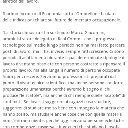
all’etica del lavoro.
Il primo incontro di Economia sotto l’Ombrellone ha dato
delle indicazioni chiare sul futuro del mercato occupazionale.
“La storia dimostra - ha sostenuto Marco Giacomini,
amministratore delegato di Real Comm - che il progresso
tecnologico sul medio lungo periodo non ha mai fatto perdere
posti di lavoro, ma li ha, invece, sempre fatti crescere. Ci sono
periodi di adattamento durante i quali determinate tipologie di
lavoro diventano obsolete con persone costrette a ripensare il
proprio lavoro, ma alla lunga il numero di persone occupate
finirà per crescere. Serviranno professionisti preparati dal
punto di vista tecnico scientifico, ma anche persone con forte
preparazione umanistica perché avremo bisogno di chi
produce “le scatole”, ma anche di chi riempie quelle “scatole” di
contenuti. Se dovessi suggerire ai ragazzi cosa studiare,
suggerirei di studiare molto bene con impegno la materia che
hanno scelto, ma studiare anche cose che con quella materia
non c’entrano niente, perché oggi servono persone eclettiche
con competenze trasversali: ingegneri che studiano filosofia,