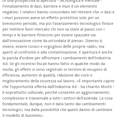
In una prospettiva di apertura - tecnologica e mentale -
l’innalzamento di dazi, barriere e muri è un elemento
negativo. I relatori hanno concordato nel ritenere che «i dazi e
i muri possono avere un effetto protettivo solo per un
brevissimo periodo, ma poi l’avanzamento tecnologico finisce
per mettere fuori mercato chi non sa stare al passo con i
tempi e le barriere finiscono per essere spazzate via
dall’innovazione come da un’ondata di piena». Diverso è,
invece, essere consci e orgogliosi delle proprie radici, ma
aperti al confronto e alla contaminazione. E apertura è anche
la parola d’ordine per affrontare i cambiamenti dell’Industria
4.0. Se gli incentivi fiscali hanno fatto in qualche modo da
molla, gli effetti si sono registrati in termini di recupero di
efficienza, aumento di qualità, riduzione dei costi e
miglioramento della sicurezza sul lavoro. «È importante capire
che l’opportunità offerta dall’Industria 4.0 - ha chiarito Miotti -
è soprattutto culturale, perché consente un aggiornamento
complessivo e trasversale a tutti i settori dell’azienda. La cosa
fondamentale, dunque, non è data tanto dai cambiamenti
tecnologici, ma dalla possibilità che questi danno di cambiare
il modello di business».