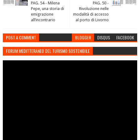
PAG. 54 - Milena
PAG. 50 -
Pepe, una storia di
Rivoluzione nelle
emigrazione
modalità di accesso
all’incontrario
al porto di Livorno
POST A COMMENT
BLOGGER
DISQUS
FACEBOOK
FORUM MEDITTERANEO DEL TURISMO SOSTENIBILE