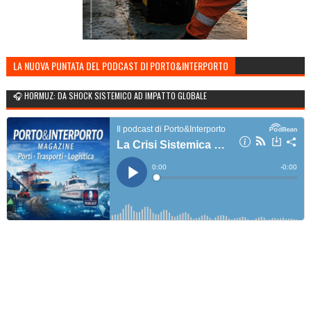
LA NUOVA PUNTATA DEL PODCAST DI PORTO&INTERPORTO
🎧 HORMUZ: DA SHOCK SISTEMICO AD IMPATTO GLOBALE