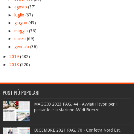
►
agosto
(37)
►
luglio
(67)
►
giugno
(43)
►
maggio
(36)
►
marzo
(69)
►
gennaio
(36)
►
2019
(482)
►
2018
(520)
POST PIÙ POPOLARI
MAGGIO 2023 PAG. 44 - Avviati i lavori per il
passante e la stazione AV di Firenze
DICEMBRE 2021 PAG. 70 - Confetra Nord Est,