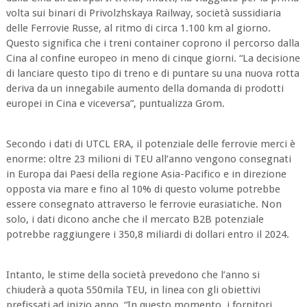
volta sui binari di Privolzhskaya Railway, società sussidiaria
delle Ferrovie Russe, al ritmo di circa 1.100 km al giorno.
Questo significa che i treni container coprono il percorso dalla
Cina al confine europeo in meno di cinque giorni. “La decisione
di lanciare questo tipo di treno e di puntare su una nuova rotta
deriva da un innegabile aumento della domanda di prodotti
europei in Cina e viceversa”, puntualizza Grom.
Secondo i dati di UTCL ERA, il potenziale delle ferrovie merci è
enorme: oltre 23 milioni di TEU all’anno vengono consegnati
in Europa dai Paesi della regione Asia-Pacifico e in direzione
opposta via mare e fino al 10% di questo volume potrebbe
essere consegnato attraverso le ferrovie eurasiatiche. Non
solo, i dati dicono anche che il mercato B2B potenziale
potrebbe raggiungere i 350,8 miliardi di dollari entro il 2024.
Intanto, le stime della società prevedono che l’anno si
chiuderà a quota 550mila TEU, in linea con gli obiettivi
prefissati ad inizio anno. “In questo momento, i fornitori