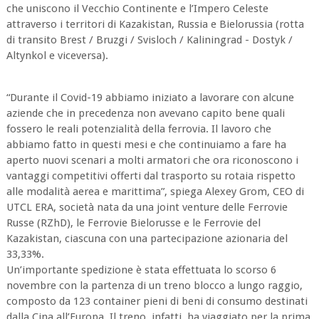
che uniscono il Vecchio Continente e l’Impero Celeste
attraverso i territori di Kazakistan, Russia e Bielorussia (rotta
di transito Brest / Bruzgi / Svisloch / Kaliningrad - Dostyk /
Altynkol e viceversa).
“Durante il Covid-19 abbiamo iniziato a lavorare con alcune
aziende che in precedenza non avevano capito bene quali
fossero le reali potenzialità della ferrovia. Il lavoro che
abbiamo fatto in questi mesi e che continuiamo a fare ha
aperto nuovi scenari a molti armatori che ora riconoscono i
vantaggi competitivi offerti dal trasporto su rotaia rispetto
alle modalità aerea e marittima”, spiega Alexey Grom, CEO di
UTCL ERA, società nata da una joint venture delle Ferrovie
Russe (RZhD), le Ferrovie Bielorusse e le Ferrovie del
Kazakistan, ciascuna con una partecipazione azionaria del
33,33%.
Un’importante spedizione è stata effettuata lo scorso 6
novembre con la partenza di un treno blocco a lungo raggio,
composto da 123 container pieni di beni di consumo destinati
dalla Cina all’Europa. Il treno, infatti, ha viaggiato per la prima