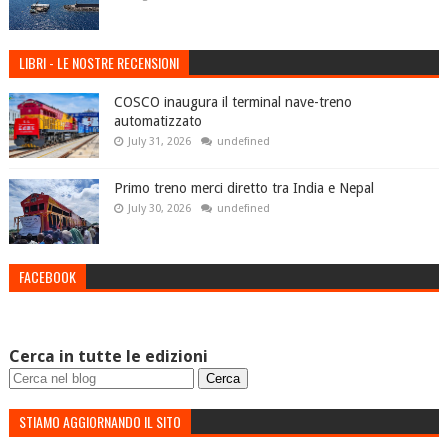
LIBRI - LE NOSTRE RECENSIONI
COSCO inaugura il terminal nave-treno
automatizzato
July 31, 2026
undefined
Primo treno merci diretto tra India e Nepal
July 30, 2026
undefined
FACEBOOK
Cerca in tutte le edizioni
STIAMO AGGIORNANDO IL SITO