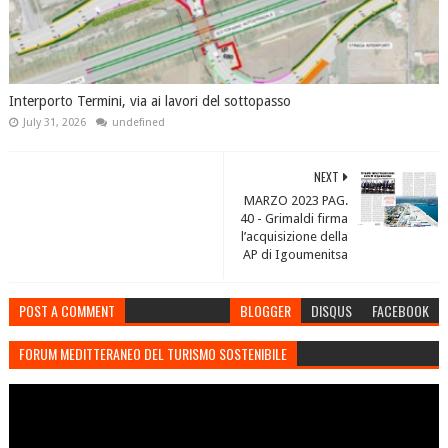
Interporto Termini, via ai lavori del sottopasso
July 31, 2026
undefined
NEXT
MARZO 2023 PAG.
40 - Grimaldi firma
l’acquisizione della
AP di Igoumenitsa
POST A COMMENT
BLOGGER
DISQUS
FACEBOOK
FORUM MEDITTERANEO DEL TURISMO SOSTENIBILE