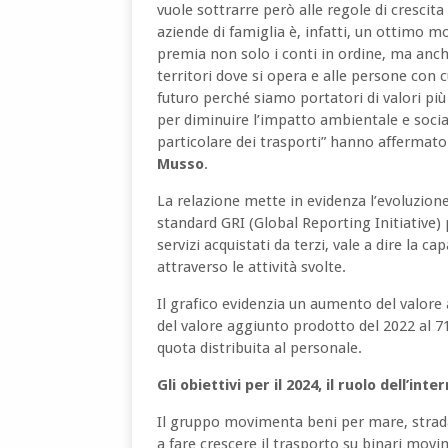
vuole sottrarre però alle regole di crescita 
aziende di famiglia è, infatti, un ottimo 
premia non solo i conti in ordine, ma anche
territori dove si opera e alle persone con c
futuro perché siamo portatori di valori p
per diminuire l’impatto ambientale e socia
particolare dei trasporti” hanno affermato
Musso
.
La relazione mette in evidenza l’evoluzion
standard GRI (Global Reporting Initiative) par
servizi acquistati da terzi, vale a dire la ca
attraverso le attività svolte.
Il grafico evidenzia un aumento del valore
del valore aggiunto prodotto del 2022 al 71
quota distribuita al personale.
Gli obiettivi per il 2024, il ruolo dell’in
Il gruppo movimenta beni per mare, strada
a fare crescere il trasporto su binari movim