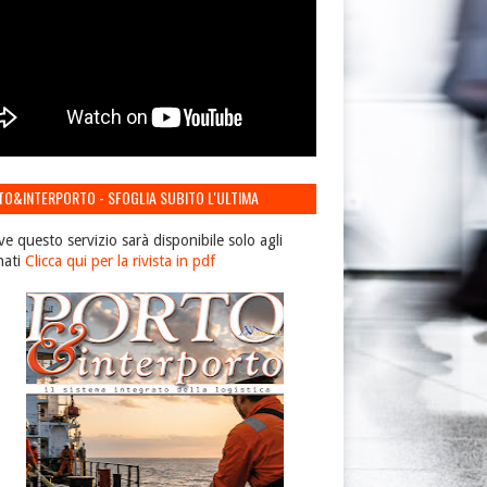
TO&INTERPORTO - SFOGLIA SUBITO L'ULTIMA
IONE
ve questo servizio sarà disponibile solo agli
nati
Clicca qui per la rivista in pdf