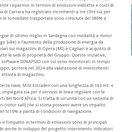
ente risparmio in termini di emissioni indirette e costi di
a di Carrara ha registrato incrementi a tre cifre sia per
re le tonnellate trasportate sono cresciute del 380% a
egne di ultimo miglio in Sardegna con modalità a minor
rgo bike) e l’aumento della produzione di energia da
lari sui magazzini di Opera (MI) e Cagliari e acquisto di
utte le sedi di proprietà del Gruppo. Queste iniziative,
ma software DINAPSIO con cui sono monitorati in tempo
ruppo, porterà nel 2024 alla valutazione di investimenti
 attività di magazzino.
 terza nave, M/V Estraden con una lunghezza di 163 mt. e
, impiegata sia per il servizio di linea regolare con la
rti del Nord Africa. Si tratta di un’unità con un sistema di
i (rotor sail) che si stima possano avere un impatto
el 5/10% a parità di condizioni di navigazione.
 e l’impatto in termini di emissioni sono le principali
e anche lo sviluppo del progetto inserimento indicatori