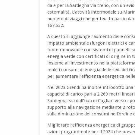
da e per la Sardegna via treno, con un evid
esternalità. L’attività intermodale su Marin
numero di viaggi che per teu. In particola
167.532.
A questo si aggiunge l’aumento delle cons
impatto ambientale (furgoni elettrici e ca
fonte rinnovabile con sistemi di pannelli so
energia verde con certificati di origine in t
insieme all’investimento nella piattafor
reale i consumi di energia delle sedi del G
per aumentare l’efficienza energetica nelle
Nel 2023 Grendi ha inoltre introdotto una
capacità di carico pari a 2.260 metri lineari
Sardegna, sia dall’hub di Cagliari verso i po
supporto alla navigazione mediante 2 rotor
sulla diminuzione dei consumi nell’ordine d
Migliorare l’efficienza energetica di gruppo
azioni programmate per il 2024 che preved