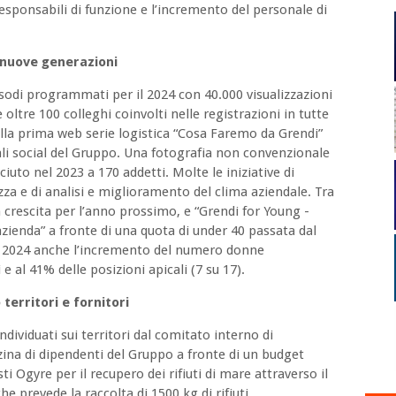
responsabili di funzione e l’incremento del personale di
 nuove generazioni
isodi programmati per il 2024 con 40.000 visualizzazioni
 oltre 100 colleghi coinvolti nelle registrazioni in tutte
ella prima web serie logistica “Cosa Faremo da Grendi”
anali social del Gruppo. Una fotografia non convenzionale
iuto nel 2023 a 170 addetti. Molte le iniziative di
zza e di analisi e miglioramento del clima aziendale. Tra
in crescita per l’anno prossimo, e “Grendi for Young -
zienda” a fronte di una quota di under 40 passata dal
el 2024 anche l’incremento del numero donne
 al 41% delle posizioni apicali (7 su 17).
 territori e fornitori
ndividuati sui territori dal comitato interno di
ina di dipendenti del Gruppo a fronte di un budget
ti Ogyre per il recupero dei rifiuti di mare attraverso il
e prevede la raccolta di 1500 kg di rifiuti.