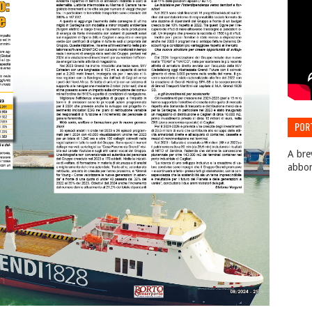
POR
EDIZ
A bre
abbo