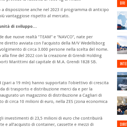
BRI
so a disposizione anche nel 2023 il programma di anticipo
più vantaggiose rispetto al mercato.
nità di sviluppo…
ude due nuove realtà “TEAM” e “NAVCO”, nate per
re diretto avviata con l’acquisto della M/V Wedellsborg
nvolgimento di circa 3.000 persone nella scelta del nome.
o alla fine del 2022 con la creazione di Grendi Holding
rti Marittimi dal capitale di M.A. Grendi 1828 SB.
INT
 (pari a 19 mln) hanno supportato l’obiettivo di crescita
da di trasporto e distribuzione merci da e per la
inaugurato un magazzino di distribuzione a Cagliari di
o di circa 10 milioni di euro, nella ZES (zona economica
li investimenti di 23,5 milioni di euro che contribuirà
DIRI
tte e all’acquisto di container, cassette e mezzi di