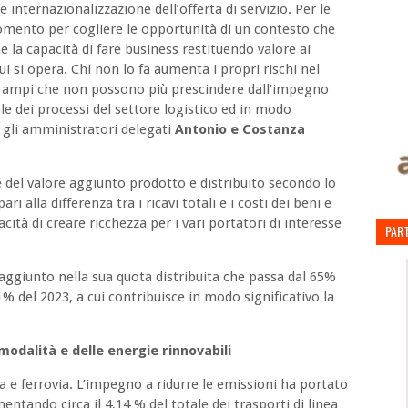
e internazionalizzazione dell’offerta di servizio. Per le
momento per cogliere le opportunità di un contesto che
 la capacità di fare business restituendo valore ai
ui si opera. Chi non lo fa aumenta i propri rischi nel
iù ampi che non possono più prescindere dall’impegno
le dei processi del settore logistico ed in modo
 gli amministratori delegati
Antonio e Costanza
e del valore aggiunto prodotto e distribuito secondo lo
i alla differenza tra i ricavi totali e i costi dei beni e
pacità di creare ricchezza per i vari portatori di interesse
PART
 aggiunto nella sua quota distribuita che passa dal 65%
% del 2023, a cui contribuisce in modo significativo la
termodalità e delle energie rinnovabili
 e ferrovia. L’impegno a ridurre le emissioni ha portato
entando circa il 4,14 % del totale dei trasporti di linea