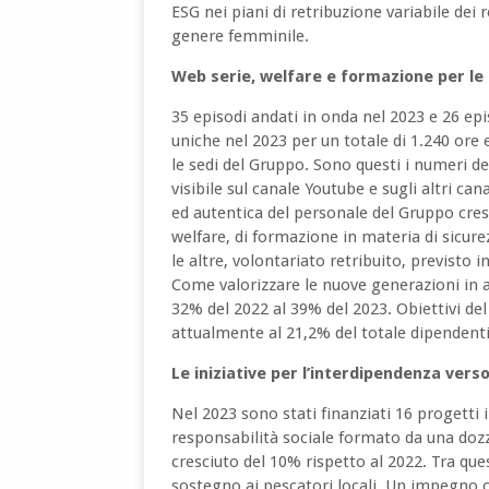
ESG nei piani di retribuzione variabile dei 
genere femminile.
Web serie, welfare e formazione per le
35 episodi andati in onda nel 2023 e 26 ep
uniche nel 2023 per un totale di 1.240 ore e
le sedi del Gruppo. Sono questi i numeri d
visibile sul canale Youtube e sugli altri c
ed autentica del personale del Gruppo cresc
welfare, di formazione in materia di sicure
le altre, volontariato retribuito, previsto 
Come valorizzare le nuove generazioni in a
32% del 2022 al 39% del 2023. Obiettivi d
attualmente al 21,2% del totale dipendenti e
Le iniziative per l’interdipendenza verso
Nel 2023 sono stati finanziati 16 progetti i
responsabilità sociale formato da una dozz
cresciuto del 10% rispetto al 2022. Tra ques
sostegno ai pescatori locali. Un impegno ch