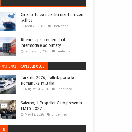
Cina rafforza i traffici marittimi con
l’Africa
April 29, 2026
undefined
Rhenus apre un terminal
intermodale ad Almaty
January 30, 2026
undefined
ERNATIONAL PROPELLER CLUB
Taranto 2026, Tallink porta la
Romantika in Italia
August 04, 2026
undefined
Salerno, il Propeller Club presenta
FMTS 2027
May 18, 2026
undefined
TTO