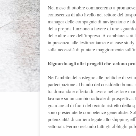
Nel mese di ottobre cominceremo a promuovere 
conoscenza di alto livello nel settore del trasp
manager delle compagnie di navigazione e filoso
della propria funzione a favore di uno sguardo
delle altre aree dell’impresa. A cambiare sarà 
in presenza, alle testimonianze e ai case stud
sulla necessità di puntare maggiormente sull’i
Riguardo agli altri progetti che vedono p
Nell’ambito del sostegno alle politiche di svi
partecipazione al bando del cosiddetto bonus m
tra domanda e offerta di lavoro nel settore ma
lavorare su un cambio radicale di prospettiva. 
guardare al di fuori del recinto ristretto della
sono presiedute le competenze generaliste. So
potenzialità di carriera legate allo shipping, e
settoriali. Fermo restando tutti gli obblighi pu