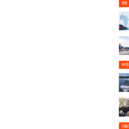
BRI
INT
DIRI