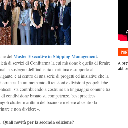
POR
Master Executive in Shipping Management
ione del
.
EDIZ
tà di servizi di Confitarma la cui missione è quella di fornire
A bre
ali a sostegno dell’industria marittima e supporto alla
abbo
gante, è al centro di una serie di progetti ed iniziative che la
iterranea. In un momento di tensioni e divisioni geopolitiche
nticelli sta contribuendo a costruire un linguaggio comune tra
di condivisione basato su competenze, best practices,
ingoli cluster marittimi del bacino e mettere al centro la
icinare e non dividere».
Quali novità per la seconda edizione?