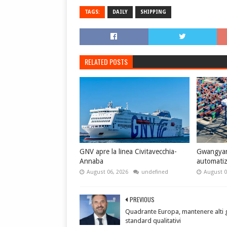
TAGS:
DAILY
SHIPPING
RELATED POSTS
GNV apre la linea Civitavecchia-
Gwangyang
Annaba
automati
August 06, 2026
undefined
August 0
PREVIOUS
Quadrante Europa, mantenere alti g
standard qualitativi