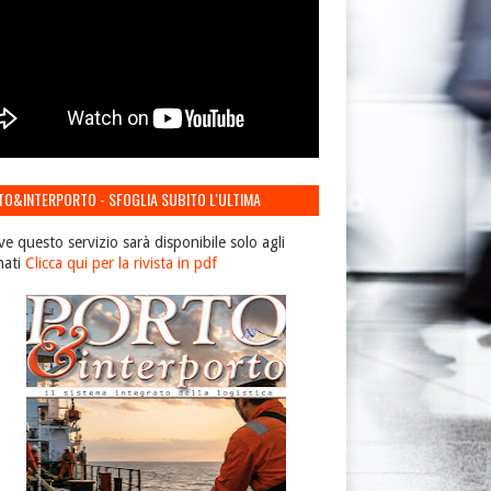
TO&INTERPORTO - SFOGLIA SUBITO L'ULTIMA
IONE
ve questo servizio sarà disponibile solo agli
nati
Clicca qui per la rivista in pdf