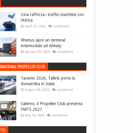
Cina rafforza i traffici marittimi con
l’Africa
April 29, 2026
undefined
Rhenus apre un terminal
intermodale ad Almaty
January 30, 2026
undefined
ERNATIONAL PROPELLER CLUB
Taranto 2026, Tallink porta la
Romantika in Italia
August 04, 2026
undefined
Salerno, il Propeller Club presenta
FMTS 2027
May 18, 2026
undefined
TTO