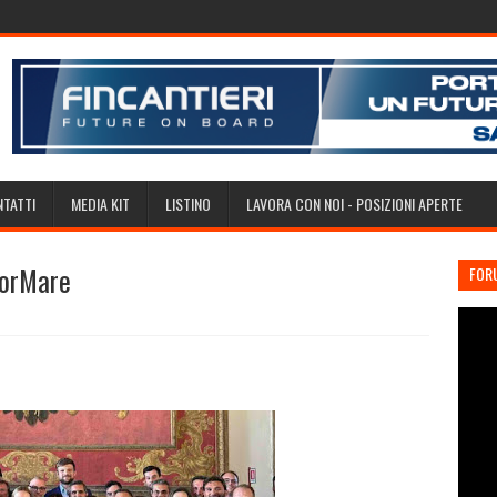
TATTI
MEDIA KIT
LISTINO
LAVORA CON NOI - POSIZIONI APERTE
ForMare
FOR