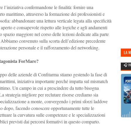
l’iniziativa confermandone le finalità: fornire una
orto marittimo, attraverso la formazione dei professionisti e
fia: abbandonare una lettura verticale legata alla specificità
 aperto e consapevole rispetto alle logiche e agli andamenti
lo spazio maggiore nel corso delle lezioni dedicate alla parte
y. Abbiamo convenuto sulla scorta dell’edizione precedente
nterazione personale e il rafforzamento del networking.
LA 
POR
rotagonista ForMare?
🎧 H
luppo delle aziende di Confitarma stiamo gestendo la fase di
arittimi, iniziativa importante perché impatta sul mismatch
rittimo. Un campo in cui a prescindere da tutto bisogna
La strategia migliore per reclutare risorse crediamo sia
 specializzazione a monte, convergendo i primi sforzi laddove
lo dopo, facendo conoscere opportunamente tutte le
ffettuare la curvatura sulle competenze e le specializzazioni
bblici previsti dai percorsi formativi in questo comparto.