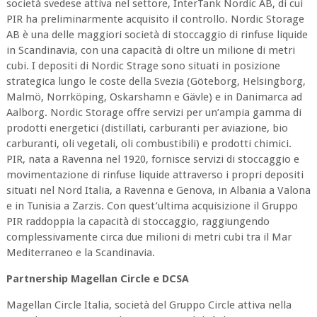
società svedese attiva nel settore, InterTank Nordic AB, di cui
PIR ha preliminarmente acquisito il controllo. Nordic Storage
AB è una delle maggiori società di stoccaggio di rinfuse liquide
in Scandinavia, con una capacità di oltre un milione di metri
cubi. I depositi di Nordic Strage sono situati in posizione
strategica lungo le coste della Svezia (Göteborg, Helsingborg,
Malmö, Norrköping, Oskarshamn e Gävle) e in Danimarca ad
Aalborg. Nordic Storage offre servizi per un’ampia gamma di
prodotti energetici (distillati, carburanti per aviazione, bio
carburanti, oli vegetali, oli combustibili) e prodotti chimici.
PIR, nata a Ravenna nel 1920, fornisce servizi di stoccaggio e
movimentazione di rinfuse liquide attraverso i propri depositi
situati nel Nord Italia, a Ravenna e Genova, in Albania a Valona
e in Tunisia a Zarzis. Con quest’ultima acquisizione il Gruppo
PIR raddoppia la capacità di stoccaggio, raggiungendo
complessivamente circa due milioni di metri cubi tra il Mar
Mediterraneo e la Scandinavia.
Partnership Magellan Circle e DCSA
Magellan Circle Italia, società del Gruppo Circle attiva nella