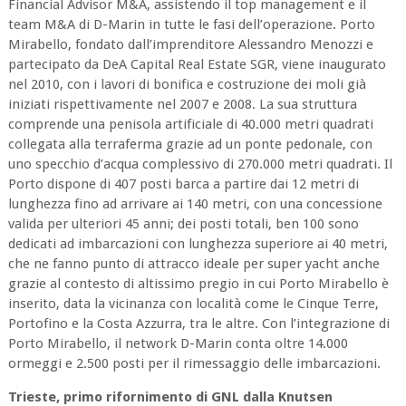
Financial Advisor M&A, assistendo il top management e il
team M&A di D-Marin in tutte le fasi dell’operazione. Porto
Mirabello, fondato dall’imprenditore Alessandro Menozzi e
partecipato da DeA Capital Real Estate SGR, viene inaugurato
nel 2010, con i lavori di bonifica e costruzione dei moli già
iniziati rispettivamente nel 2007 e 2008. La sua struttura
comprende una penisola artificiale di 40.000 metri quadrati
collegata alla terraferma grazie ad un ponte pedonale, con
uno specchio d’acqua complessivo di 270.000 metri quadrati. Il
Porto dispone di 407 posti barca a partire dai 12 metri di
lunghezza fino ad arrivare ai 140 metri, con una concessione
valida per ulteriori 45 anni; dei posti totali, ben 100 sono
dedicati ad imbarcazioni con lunghezza superiore ai 40 metri,
che ne fanno punto di attracco ideale per super yacht anche
grazie al contesto di altissimo pregio in cui Porto Mirabello è
inserito, data la vicinanza con località come le Cinque Terre,
Portofino e la Costa Azzurra, tra le altre. Con l’integrazione di
Porto Mirabello, il network D-Marin conta oltre 14.000
ormeggi e 2.500 posti per il rimessaggio delle imbarcazioni.
Trieste, primo rifornimento di GNL dalla Knutsen