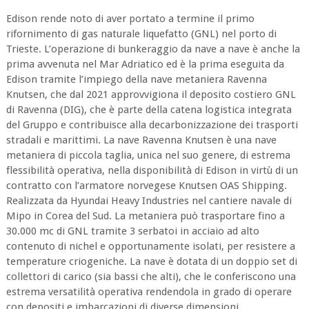
Edison rende noto di aver portato a termine il primo
rifornimento di gas naturale liquefatto (GNL) nel porto di
Trieste. L’operazione di bunkeraggio da nave a nave è anche la
prima avvenuta nel Mar Adriatico ed è la prima eseguita da
Edison tramite l’impiego della nave metaniera Ravenna
Knutsen, che dal 2021 approvvigiona il deposito costiero GNL
di Ravenna (DIG), che è parte della catena logistica integrata
del Gruppo e contribuisce alla decarbonizzazione dei trasporti
stradali e marittimi. La nave Ravenna Knutsen è una nave
metaniera di piccola taglia, unica nel suo genere, di estrema
flessibilità operativa, nella disponibilità di Edison in virtù di un
contratto con l’armatore norvegese Knutsen OAS Shipping.
Realizzata da Hyundai Heavy Industries nel cantiere navale di
Mipo in Corea del Sud. La metaniera può trasportare fino a
30.000 mc di GNL tramite 3 serbatoi in acciaio ad alto
contenuto di nichel e opportunamente isolati, per resistere a
temperature criogeniche. La nave è dotata di un doppio set di
collettori di carico (sia bassi che alti), che le conferiscono una
estrema versatilità operativa rendendola in grado di operare
con depositi e imbarcazioni di diverse dimensioni.