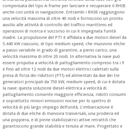
compensata del tipo A-frame per lanciare e recuperare il RHIB
anche con unità in navigazione. Entrambi i RHIB raggiungono
una velocità massima di oltre 40 nodi e forniscono un pronto
ausilio alle attività di controllo del traffico marittimo ed
operazioni di ricerca e soccorso in cui è impegnata l’unità
madre. La propulsione del P71 è affidata a due motori diesel da
5.440 kW ciascuno, di tipo medium speed, che muovono eliche
a passo variabile in grado di garantire, a pieno carico, una
velocità massima di oltre 20 nodi. In alternativa la nave può
essere propulsa a velocità di pattugliamento compreso tra i 9
e fino ad oltre 12 nodi da due motori elettrici calettati sulla
presa di forza dei riduttori (PTI) ed alimentati da due dei tre
generatori principali da 750 kW, medium speed, di cui è dotata
la nave: questa soluzione diesel-elettrica a velocità di
pattugliamento consente maggiore efficienza, ridotti consumi
e soprattutto minori emissioni nocive per lo spettro di
velocità di più largo impiego dell’unità. L’imbarcazione è
dotata di due eliche di manovra trasversali, una prodiera ed
una poppiera, e di pinne stabilizzatrici attive retrattili che
garantiscono grande stabilità e tenuta al mare. Progettato e