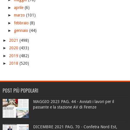
►
aprile
(6)
►
marzo
(101)
►
febbraio
(8)
►
gennaio
(44)
►
2021
(498)
►
2020
(433)
►
2019
(482)
►
2018
(520)
POST PIÙ POPOLARI
MAGGIO 2023 PAG. 44 - Avviati i lavori per il
passante e la stazione AV di Firenze
DICEMBRE 2021 PAG. 70 - Confetra Nord Est,