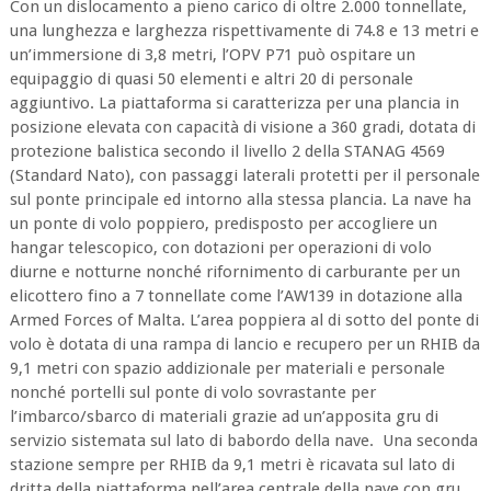
Con un dislocamento a pieno carico di oltre 2.000 tonnellate,
una lunghezza e larghezza rispettivamente di 74.8 e 13 metri e
un’immersione di 3,8 metri, l’OPV P71 può ospitare un
equipaggio di quasi 50 elementi e altri 20 di personale
aggiuntivo. La piattaforma si caratterizza per una plancia in
posizione elevata con capacità di visione a 360 gradi, dotata di
protezione balistica secondo il livello 2 della STANAG 4569
(Standard Nato), con passaggi laterali protetti per il personale
sul ponte principale ed intorno alla stessa plancia. La nave ha
un ponte di volo poppiero, predisposto per accogliere un
hangar telescopico, con dotazioni per operazioni di volo
diurne e notturne nonché rifornimento di carburante per un
elicottero fino a 7 tonnellate come l’AW139 in dotazione alla
Armed Forces of Malta. L’area poppiera al di sotto del ponte di
volo è dotata di una rampa di lancio e recupero per un RHIB da
9,1 metri con spazio addizionale per materiali e personale
nonché portelli sul ponte di volo sovrastante per
l’imbarco/sbarco di materiali grazie ad un’apposita gru di
servizio sistemata sul lato di babordo della nave. Una seconda
stazione sempre per RHIB da 9,1 metri è ricavata sul lato di
dritta della piattaforma nell’area centrale della nave con gru