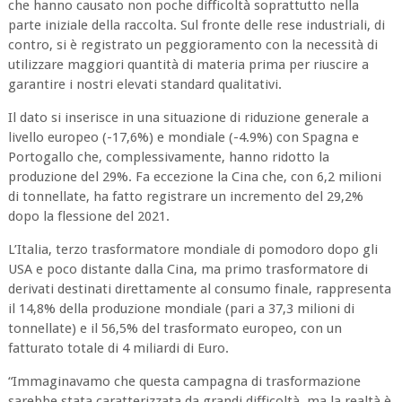
che hanno causato non poche difficoltà soprattutto nella
parte iniziale della raccolta. Sul fronte delle rese industriali, di
contro, si è registrato un peggioramento con la necessità di
utilizzare maggiori quantità di materia prima per riuscire a
garantire i nostri elevati standard qualitativi.
Il dato si inserisce in una situazione di riduzione generale a
livello europeo (-17,6%) e mondiale (-4.9%) con Spagna e
Portogallo che, complessivamente, hanno ridotto la
produzione del 29%. Fa eccezione la Cina che, con 6,2 milioni
di tonnellate, ha fatto registrare un incremento del 29,2%
dopo la flessione del 2021.
L’Italia, terzo trasformatore mondiale di pomodoro dopo gli
USA e poco distante dalla Cina, ma primo trasformatore di
derivati destinati direttamente al consumo finale, rappresenta
il 14,8% della produzione mondiale (pari a 37,3 milioni di
tonnellate) e il 56,5% del trasformato europeo, con un
fatturato totale di 4 miliardi di Euro.
“Immaginavamo che questa campagna di trasformazione
sarebbe stata caratterizzata da grandi difficoltà, ma la realtà è