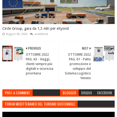
Circle Group, gara da 1,3 mln per eXyond
August 06, 2026
undefined
PREVIOUS
NEXT
OTTOBRE 2022
OTTOBRE 2022
PAG. 63 - Viaggi,
PAG. 61 - Patto
clienti sempre più
promozione e
digitali e sicurezza
sviluppo del
prioritaria
Sistema Logistico
Veneto
POST A COMMENT
BLOGGER
DISQUS
FACEBOOK
FORUM MEDITTERANEO DEL TURISMO SOSTENIBILE