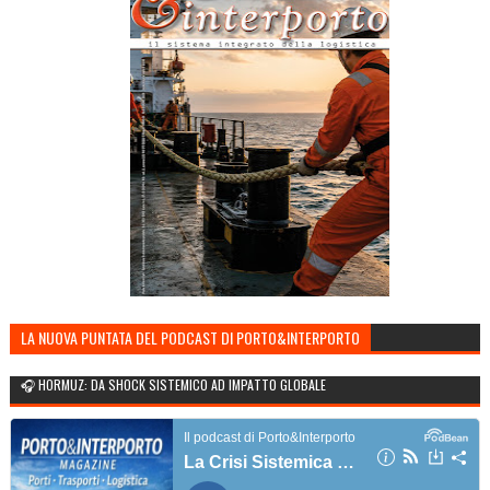
LA NUOVA PUNTATA DEL PODCAST DI PORTO&INTERPORTO
🎧 HORMUZ: DA SHOCK SISTEMICO AD IMPATTO GLOBALE