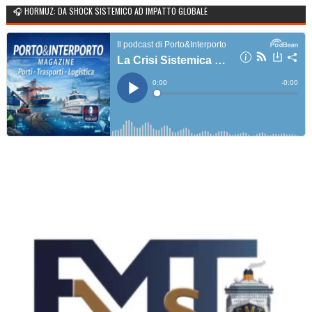
🎧 HORMUZ: DA SHOCK SISTEMICO AD IMPATTO GLOBALE