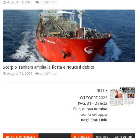
August 03, 2026
undefined
Scorpio Tankers amplia la flotta e riduce il debito
August 01, 2026
undefined
NEXT
OTTOBRE 2022
PAG. 31 - Directa
Plus, nuova nomina
per lo sviluppo
negli Stati Uniti
POST A COMMENT
BLOGGER
DISQUS
FACEBOOK