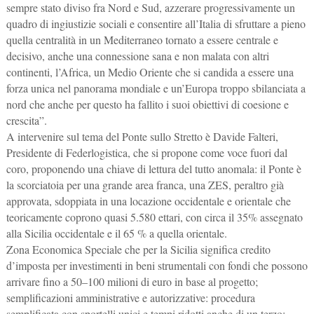
sempre stato diviso fra Nord e Sud, azzerare progressivamente un
quadro di ingiustizie sociali e consentire all’Italia di sfruttare a pieno
quella centralità in un Mediterraneo tornato a essere centrale e
decisivo, anche una connessione sana e non malata con altri
continenti, l’Africa, un Medio Oriente che si candida a essere una
forza unica nel panorama mondiale e un’Europa troppo sbilanciata a
nord che anche per questo ha fallito i suoi obiettivi di coesione e
crescita”.
A intervenire sul tema del Ponte sullo Stretto è Davide Falteri,
Presidente di Federlogistica, che si propone come voce fuori dal
coro, proponendo una chiave di lettura del tutto anomala: il Ponte è
la scorciatoia per una grande area franca, una ZES, peraltro già
approvata, sdoppiata in una locazione occidentale e orientale che
teoricamente coprono quasi 5.580 ettari, con circa il 35% assegnato
alla Sicilia occidentale e il 65 % a quella orientale.
Zona Economica Speciale che per la Sicilia significa credito
d’imposta per investimenti in beni strumentali con fondi che possono
arrivare fino a 50–100 milioni di euro in base al progetto;
semplificazioni amministrative e autorizzative: procedura
semplificata con sportelli unici e tempi ridotti anche di un terzo;