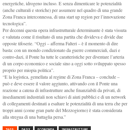
energetiche, idrogeno incluso. E senza dimenticare le potenzialità
(anche culturali e storiche) per assumere nel quadro di una grande
Zona Franca interconnessa, di una start up region per l’innovazione
tecnologica”.
Per decenni questa opera infrastrutturale determinante è stata vissuta
e valutata come il risultato di una partita che divideva e divide due
opposte tifoserie. “Oggi – afferma Falteri – è il momento di dire
basta: con un mondo condizionato da guerre commerciali, dazi e
contro-dazi, il Ponte ha tutte le caratteristiche per diventare l’arteria
di un corpo economico e sociale sino a oggi sotto sviluppato spesso
proprio per miopia politica”.
“E la logistica, gemellata al regime di Zona Franca – conclude –
può e deve essere il valore aggiunto, attivando con il Ponte una
reazione a catena di infrastrutture anche finanziabili da privati, di
insediamenti industriali non schiavi di aiuti pubblici e di un network
di collegamenti destinati a esaltare le potenzialità di una terra che per
troppi anni (come gran parte del Mezzogiorno) è stata considerata
alla stregua di una battaglia persa.”
TAGS:
DAILY
ECONOMIA
INFRASTRUTTURE