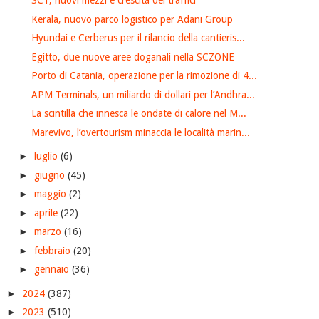
SCT, nuovi mezzi e crescita dei traffici
Kerala, nuovo parco logistico per Adani Group
Hyundai e Cerberus per il rilancio della cantieris...
Egitto, due nuove aree doganali nella SCZONE
Porto di Catania, operazione per la rimozione di 4...
APM Terminals, un miliardo di dollari per l’Andhra...
La scintilla che innesca le ondate di calore nel M...
Marevivo, l’overtourism minaccia le località marin...
►
luglio
(6)
►
giugno
(45)
►
maggio
(2)
►
aprile
(22)
►
marzo
(16)
►
febbraio
(20)
►
gennaio
(36)
►
2024
(387)
►
2023
(510)