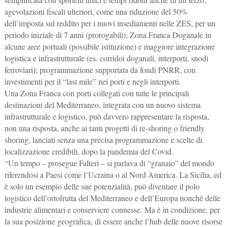
agevolazioni fiscali ulteriori, come una riduzione del 50%
dell’imposta sul reddito per i nuovi insediamenti nelle ZES, per un
periodo iniziale di 7 anni (prorogabili); Zona Franca Doganale in
alcune aree portuali (possibile istituzione) e maggiore integrazione
logistica e infrastrutturale (es. corridoi doganali, interporti, snodi
ferroviari); programmazione supportata da fondi PNRR, con
investimenti per il “last mile” nei porti e negli interporti.
Una Zona Franca con porti collegati con tutte le principali
destinazioni del Mediterraneo, integrata con un nuovo sistema
infrastrutturale e logistico, può davvero rappresentare la risposta,
non una risposta, anche ai tanti progetti di re-shoring o friendly
shoring, lanciati senza una precisa programmazione e scelte di
localizzazione credibili, dopo la pandemia del Covid.
“Un tempo – prosegue Falteri – si parlava di “granaio” del mondo
riferendosi a Paesi come l’Ucraina o al Nord America. La Sicilia, ed
è solo un esempio delle sue potenzialità, può diventare il polo
logistico dell’ortofrutta del Mediterraneo e dell’Europa nonchè delle
industrie alimentari e conserviere connesse. Ma è in condizione, per
la sua posizione geografica, di essere anche l’hub delle nuove risorse