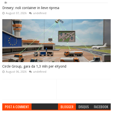
Drewry: noli container in lieve ripresa
August 07, 2026
undefined
Circle Group, gara da 1,3 mln per eXyond
August 06, 2026
undefined
POST A COMMENT
BLOGGER
DISQUS
FACEBOOK