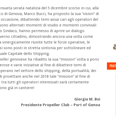
onsueta serata natalizia del 5 dicembre scorso in cui, alla
aco di Genova, Marco Bucci, ha proposto la sua “vision” di
e occasione, dibattendo temi assai cari agli operatori del
 sono alternati momenti di studio e momenti conviviali
ovo Sindaco, hanno permesso di aprire un dialogo
 governo cittadino, dimostrando ancora una volta come
sinergicamente riunite tutte le forze operative, le
 si sono posti in stretta sintonia per sottolineare ed
uale Capitale dello Shipping.
peller genovese ha ribadito la sua “mission” volta a porsi
se e varie iniziative al fine di dibattere temi di
PART
erano nel settore dello shipping, della portualità, dei
di proiettare anche nel 2018 tale “mission” al fine di
 tra tutti gli operatori interessati sarà certamente
ono già in cantiere!
Giorgia M. Boi
Presidente Propeller Club – Port of Genoa