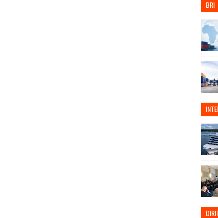
BRI
INT
DIRI