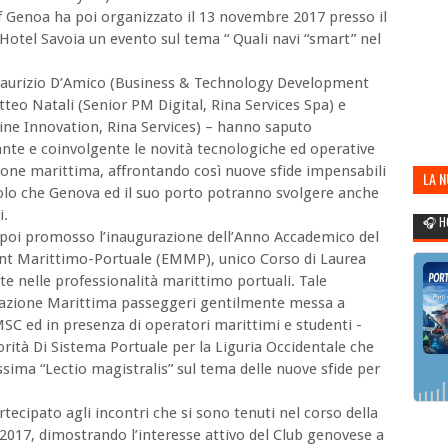
f Genoa ha poi organizzato il 13 novembre 2017 presso il
 Hotel Savoia un evento sul tema “ Quali navi “smart” nel
o Maurizio D’Amico (Business & Technology Development
teo Natali (Senior PM Digital, Rina Services Spa) e
ne Innovation, Rina Services) – hanno saputo
te e coinvolgente le novità tecnologiche ed operative
ione marittima, affrontando così nuove sfide impensabili
LA 
uolo che Genova ed il suo porto potranno svolgere anche
POR
i.
🎧 H
a poi promosso l’inaugurazione dell’Anno Accademico del
t Marittimo-Portuale (EMMP), unico Corso di Laurea
nte nelle professionalità marittimo portuali. Tale
 Stazione Marittima passeggeri gentilmente messa a
MSC ed in presenza di operatori marittimi e studenti -
orità Di Sistema Portuale per la Liguria Occidentale che
issima “Lectio magistralis” sul tema delle nuove sfide per
tecipato agli incontri che si sono tenuti nel corso della
7, dimostrando l’interesse attivo del Club genovese a