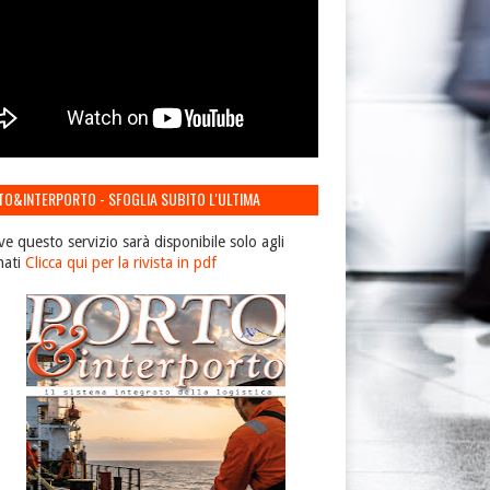
TO&INTERPORTO - SFOGLIA SUBITO L'ULTIMA
IONE
ve questo servizio sarà disponibile solo agli
nati
Clicca qui per la rivista in pdf