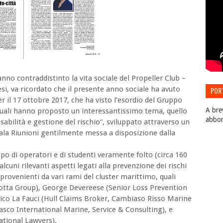
o contraddistinto la vita sociale del Propeller Club –
si, va ricordato che il presente anno sociale ha avuto
POR
r il 17 ottobre 2017, che ha visto l’esordio del Gruppo
EDIZ
A bre
 quali hanno proposto un interessantissimo tema, quello
abbo
nsabilità e gestione del rischio”, sviluppato attraverso un
Sala Riunioni gentilmente messa a disposizione dalla
po di operatori e di studenti veramente folto (circa 160
lcuni rilevanti aspetti legati alla prevenzione dei rischi
i provenienti da vari rami del cluster marittimo, quali
otta Group), George Devereese (Senior Loss Prevention
ico La Fauci (Hull Claims Broker, Cambiaso Risso Marine
asco International Marine, Service & Consulting), e
ational Lawyers).