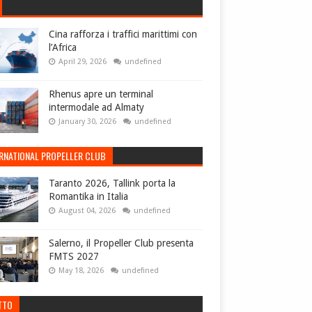
Cina rafforza i traffici marittimi con
l’Africa
April 29, 2026
undefined
Rhenus apre un terminal
intermodale ad Almaty
January 30, 2026
undefined
ERNATIONAL PROPELLER CLUB
Taranto 2026, Tallink porta la
Romantika in Italia
August 04, 2026
undefined
Salerno, il Propeller Club presenta
FMTS 2027
May 18, 2026
undefined
TTO