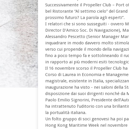
Successivamente il Propeller Club – Port o
bel Ristorante “Al settimo cielo” del Grand
prossimo futuro? La parola agli esperti”.
I relatori che si sono susseguiti - ovver
Director D’Amico Soc. Di Navigazione), Mat
Alessandro Pescetto (Senior Manager Mari
inquadrare in modo davvero molto stimolan
verso cui propende il mondo della navigaz
fino a poco tempo fa e sottolineando il r
in rapporto ai più moderni esiti tecnologic
Il 16 novembre scorso il Propeller Club h
Corso di Laurea in Economia e Managemen
magistrale, esistente in Italia, specializza
inaugurazione ha visto - nei saloni della
disposizione dai suoi dirigenti nonché da 
Paolo Emilio Signorini, Presidente dell’Aut
ha intrattenuto l’uditorio con una brillant
la portualità italiana.
Un folto gruppo di soci genovesi ha poi par
Hong Kong Maritime Week nel novembre 201