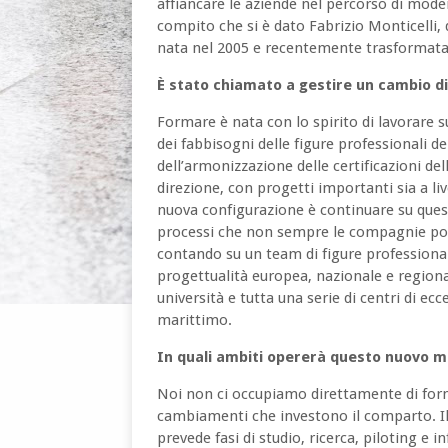
affiancare le aziende nel percorso di moder
compito che si è dato Fabrizio Monticelli, 
nata nel 2005 e recentemente trasformata i
È stato chiamato a gestire un cambio d
Formare è nata con lo spirito di lavorare su
dei fabbisogni delle figure professionali de
dell’armonizzazione delle certificazioni 
direzione, con progetti importanti sia a liv
nuova configurazione è continuare su ques
processi che non sempre le compagnie poss
contando su un team di figure professionali
progettualità europea, nazionale e regiona
università e tutta una serie di centri di ec
marittimo.
In quali ambiti opererà questo nuovo m
Noi non ci occupiamo direttamente di for
cambiamenti che investono il comparto. Il
prevede fasi di studio, ricerca, piloting e i