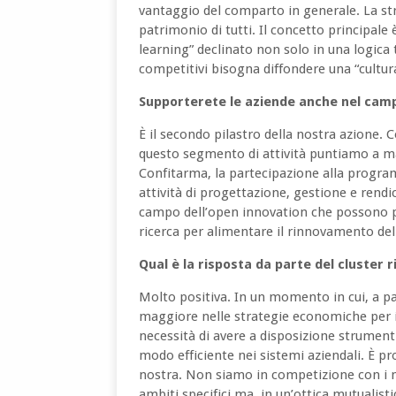
vantaggio del comparto in generale. La stru
patrimonio di tutti. Il concetto principale 
learning” declinato non solo in una logic
competitivi bisogna diffondere una “cultu
Supporterete le aziende anche nel camp
È il secondo pilastro della nostra azione. C
questo segmento di attività puntiamo a ma
Confitarma, la partecipazione alla progr
attività di progettazione, gestione e rendi
campo dell’open innovation che possono p
ricerca per alimentare il rinnovamento de
Qual è la risposta da parte del cluster
Molto positiva. In un momento in cui, a pa
maggiore nelle strategie economiche per 
necessità di avere a disposizione strumenti
modo efficiente nei sistemi aziendali. È p
nostra. Non siamo in competizione con i nat
ambiti specifici ma, in un’ottica mutualis