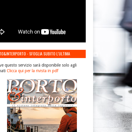
TO&INTERPORTO - SFOGLIA SUBITO L'ULTIMA
IONE
ve questo servizio sarà disponibile solo agli
nati
Clicca qui per la rivista in pdf