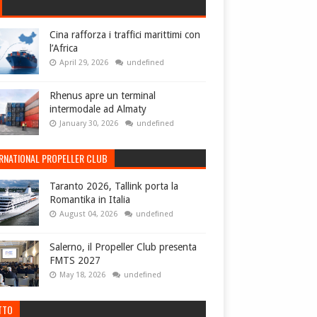
Cina rafforza i traffici marittimi con
l’Africa
April 29, 2026
undefined
Rhenus apre un terminal
intermodale ad Almaty
January 30, 2026
undefined
ERNATIONAL PROPELLER CLUB
Taranto 2026, Tallink porta la
Romantika in Italia
August 04, 2026
undefined
Salerno, il Propeller Club presenta
FMTS 2027
May 18, 2026
undefined
TTO