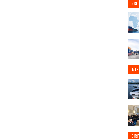
BRI
INT
DIRI