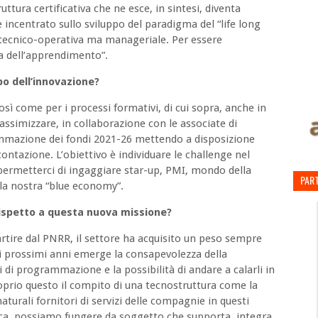
ttura certificativa che ne esce, in sintesi, diventa
è incentrato sullo sviluppo del paradigma del “life long
a tecnico-operativa ma manageriale. Per essere
ra dell’apprendimento”.
o dell’innovazione?
osì come per i processi formativi, di cui sopra, anche in
ssimizzare, in collaborazione con le associate di
ammazione dei fondi 2021-26 mettendo a disposizione
contazione. L’obiettivo è individuare le challenge nel
ermetterci di ingaggiare star-up, PMI, mondo della
PART
lla nostra “blue economy”.
 rispetto a questa nuova missione?
rtire dal PNRR, il settore ha acquisito un peso sempre
i prossimi anni emerge la consapevolezza della
 di programmazione e la possibilità di andare a calarli in
roprio questo il compito di una tecnostruttura come la
urali fornitori di servizi delle compagnie in questi
tica, possiamo fungere da soggetto che supporta, integra