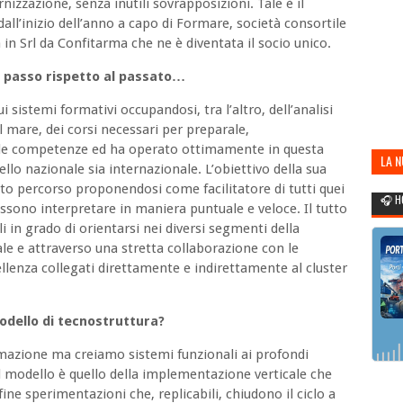
nizzazione, senza inutili sovrapposizioni. Tale è il
dall’inizio dell’anno a capo di Formare, società consortile
n Srl da Confitarma che ne è diventata il socio unico.
i passo rispetto al passato…
i sistemi formativi occupandosi, tra l’altro, dell’analisi
l mare, dei corsi necessari per preparale,
delle competenze ed ha operato ottimamente in questa
LA 
ello nazionale sia internazionale. L’obiettivo della sua
POR
to percorso proponendosi come facilitatore di tutti quei
🎧 H
ono interpretare in maniera puntuale e veloce. Il tutto
 in grado di orientarsi nei diversi segmenti della
le e attraverso una stretta collaborazione con le
cellenza collegati direttamente e indirettamente al cluster
odello di tecnostruttura?
mazione ma creiamo sistemi funzionali ai profondi
 modello è quello della implementazione verticale che
nfine sperimentazioni che, replicabili, chiudono il ciclo a