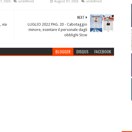
7, 2026
undefined
August 07, 2026
undefined
NEXT
 via
LUGLIO 2022 PAG. 20 - Cabotaggio
minore, esentare il personale dagli
obblighi Stcw
BLOGGER
DISQUS
FACEBOOK