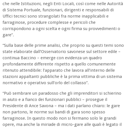
che nelle Istituzioni, negli Enti Locali, così come nelle Autorità
di Sistema Portuale, funzionari, dirigenti e responsabili di
Uffici tecnici sono strangolati fra norme inapplicabili e
farraginose, procedure complesse e pericoli che
corrispondono a ogni scelta e ogni firma su provvedimenti o
gare”.
“Sulla base delle prime analisi, che proprio su questi temi sono
state elaborate dall’Osservatorio savonese sul settore edile –
continua Baccino – emerge con evidenza un quadro
profondamente differente rispetto a quello comunemente
ritenuto attendibile: l’apparato che lavora all’interno delle
stazioni appaltanti pubbliche è la prima vittima di un sistema
normativo e operativo sull’orlo del collasso”.
“Può sembrare un paradosso che gli imprenditori si schierino
in aiuto e a fianco dei funzionari pubblici – prosegue il
Presidente di Ance Savona – ma i dati parlano chiaro: le gare
non partono, le norme sui bandi di gara sono spesso
farraginose. In questo modo non si fermano solo le grandi
opere, ma anche la miriade di micro-gare alle quali è legato il