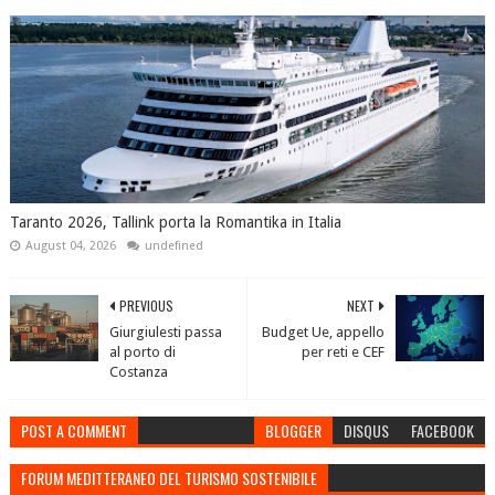
Taranto 2026, Tallink porta la Romantika in Italia
August 04, 2026
undefined
PREVIOUS
NEXT
Giurgiulesti passa
Budget Ue, appello
al porto di
per reti e CEF
Costanza
POST A COMMENT
BLOGGER
DISQUS
FACEBOOK
FORUM MEDITTERANEO DEL TURISMO SOSTENIBILE