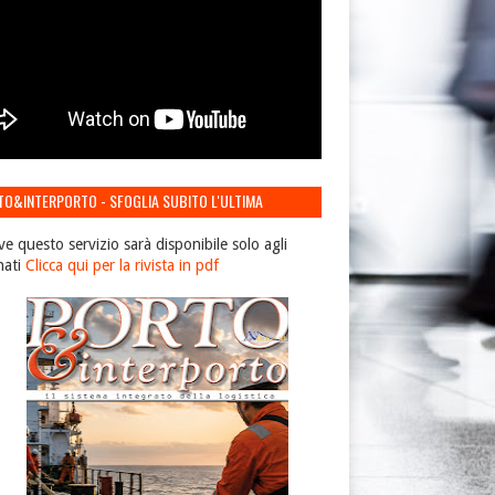
TO&INTERPORTO - SFOGLIA SUBITO L'ULTIMA
IONE
ve questo servizio sarà disponibile solo agli
nati
Clicca qui per la rivista in pdf