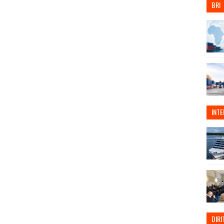
BRI
INT
DIRI