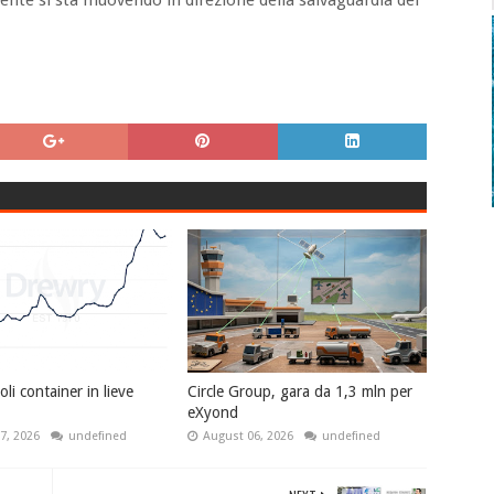
nte si sta muovendo in direzione della salvaguardia del
li container in lieve
Circle Group, gara da 1,3 mln per
eXyond
7, 2026
undefined
August 06, 2026
undefined