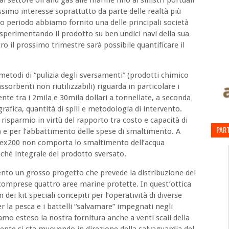
l settore oil and gas alle marine fino ai sinistri portuali
ssimo interesse soprattutto da parte delle realtà più
to periodo abbiamo fornito una delle principali società
 sperimentando il prodotto su ben undici navi della sua
ro il prossimo trimestre sarà possibile quantificare il
.
 metodi di “pulizia degli sversamenti” (prodotti chimico
orbenti non riutilizzabili) riguarda in particolare i
mente tra i 2mila e 30mila dollari a tonnellate, a seconda
rafica, quantità di spill e metodologia di intervento.
sparmio in virtù del rapporto tra costo e capacità di
PART
a) e per l’abbattimento delle spese di smaltimento. A
ex200 non comporta lo smaltimento dell’acqua
oché integrale del prodotto sversato.
o un grosso progetto che prevede la distribuzione del
, comprese quattro aree marine protette. In quest’ottica
dei kit speciali concepiti per l’operatività di diverse
 la pesca e i battelli “salvamare” impegnati negli
iamo esteso la nostra fornitura anche a venti scali della