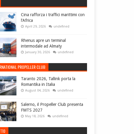
Cina rafforza i traffici marittimi con
l’Africa
April 29, 2026
undefined
Rhenus apre un terminal
intermodale ad Almaty
January 30, 2026
undefined
ERNATIONAL PROPELLER CLUB
Taranto 2026, Tallink porta la
Romantika in Italia
August 04, 2026
undefined
Salerno, il Propeller Club presenta
FMTS 2027
May 18, 2026
undefined
TTO