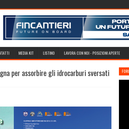
TATTI
MEDIA KIT
LISTINO
LAVORA CON NOI - POSIZIONI APERTE
a per assorbire gli idrocarburi sversati
FOR