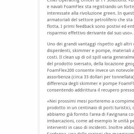
Chief Operating Officer di T1 Solutions. «Da
e navali FoamFlex sta registrando un forti
interessate alla rivoluzione green. In ques
armatoriali del settore petrolifero che sta
flotta. I primi feedback sono postivi ed ent
risparmio effettivo derivante dal suo uso»
Uno dei grandi vantaggi rispetto agli altri
disperdenti, skimmer e pompe, materiali ass
costi. Il clean up di oil spill varia general
del prodotto sversato, della locazione geog
FoamFlex200 consente invece un notevole ri
assorbenza (circa 33 dollari per tonnellat
differenza degli skimmer e pompe FoamFl
consentendo addirittura il recupero press
«Nei prossimi mesi porteremo a compiment
prodotto in un centinaio di porti turistici
abbiamo già fornito l’area di Favignana con 
imbarcazioni, come ad esempio le unità per
interventi in caso di incidenti. Inoltre abb