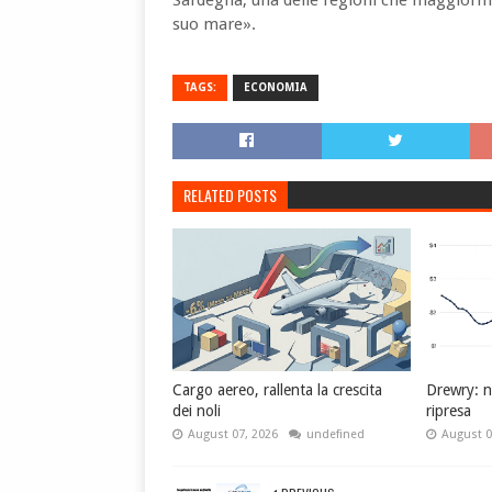
Sardegna, una delle regioni che maggiorme
suo mare».
TAGS:
ECONOMIA
RELATED POSTS
Cargo aereo, rallenta la crescita
Drewry: no
dei noli
ripresa
August 07, 2026
undefined
August 0