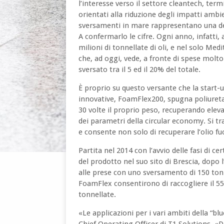
l’interesse verso il settore cleantech, termi
orientati alla riduzione degli impatti ambi
sversamenti in mare rappresentano una del
A confermarlo le cifre. Ogni anno, infatti, 
milioni di tonnellate di oli, e nel solo Med
che, ad oggi, vede, a fronte di spese molto
sversato tra il 5 ed il 20% del totale.
È proprio su questo versante che la start-u
innovative, FoamFlex200, spugna poliuretan
30 volte il proprio peso, recuperando eleva
dei parametri della circular economy. Si trat
e consente non solo di recuperare l’olio fu
Partita nel 2014 con l’avvio delle fasi di c
del prodotto nel suo sito di Brescia, dopo l
alle prese con uno sversamento di 150 tonne
FoamFlex consentirono di raccogliere il 55
tonnellate.
«Le applicazioni per i vari ambiti della “b