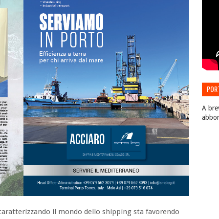
POR
EDIZ
A bre
abbo
a caratterizzando il mondo dello shipping sta favorendo