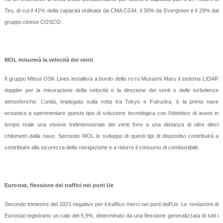
Teu, di cui il 41% della capacità ordinata da CMA CGM, il 30% da Evergreen e il 29% dal
gruppo cinese COSCO.
MOL misurerà la velocità dei venti
Il gruppo Mitsui OSK Lines installerà a bordo della ro-ro Musashi Maru il sistema LIDAR
doppler per la misurazione della velocità e la direzione dei venti e delle turbolenze
atmosferiche. L’unità, impiegata sulla rotta tra Tokyo e Fukuoka, è la prima nave
oceanica a sperimentare questo tipo di soluzione tecnologica con l’obiettivo di avere in
tempo reale una visione tridimensionale dei venti fono a una distanza di oltre dieci
chilometri dalla nave. Secondo MOL lo sviluppo di questi tipi di dispositivi contribuirà a
contribuire alla sicurezza della navigazione e a ridurre il consumo di combustibile.
Eurostat, flessione dei traffici nei porti Ue
Secondo trimestre del 2023 negativo per il traffico merci nei porti dell’Ue. Le rivelazioni di
Eurostat registrano un calo del 5,9%, determinato da una flessione generalizzata di tutti i