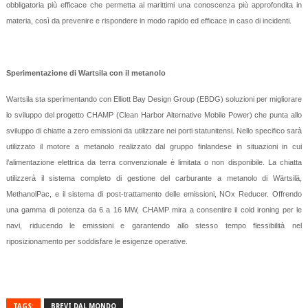
obbligatoria più efficace che permetta ai marittimi una conoscenza più approfondita in
materia, così da prevenire e rispondere in modo rapido ed efficace in caso di incidenti.
Sperimentazione di Wartsila con il metanolo
Wartsila sta sperimentando con Elliott Bay Design Group (EBDG) soluzioni per migliorare
lo sviluppo del progetto CHAMP (Clean Harbor Alternative Mobile Power) che punta allo
sviluppo di chiatte a zero emissioni da utilizzare nei porti statunitensi. Nello specifico sarà
utilizzato il motore a metanolo realizzato dal gruppo finlandese in situazioni in cui
l’alimentazione elettrica da terra convenzionale è limitata o non disponibile. La chiatta
utilizzerà il sistema completo di gestione del carburante a metanolo di Wärtsilä,
MethanolPac, e il sistema di post-trattamento delle emissioni, NOx Reducer. Offrendo
una gamma di potenza da 6 a 16 MW, CHAMP mira a consentire il cold ironing per le
navi, riducendo le emissioni e garantendo allo stesso tempo flessibilità nel
riposizionamento per soddisfare le esigenze operative.
TAGS:
BREVI DAL MONDO