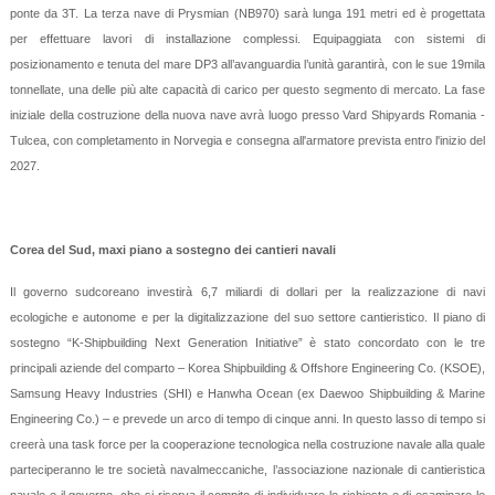
ponte da 3T. La terza nave di Prysmian (NB970) sarà lunga 191 metri ed è progettata
per effettuare lavori di installazione complessi. Equipaggiata con sistemi di
posizionamento e tenuta del mare DP3 all’avanguardia l’unità garantirà, con le sue 19mila
tonnellate, una delle più alte capacità di carico per questo segmento di mercato. La fase
iniziale della costruzione della nuova nave avrà luogo presso Vard Shipyards Romania -
Tulcea, con completamento in Norvegia e consegna all'armatore prevista entro l'inizio del
2027.
Corea del Sud, maxi piano a sostegno dei cantieri navali
Il governo sudcoreano investirà 6,7 miliardi di dollari per la realizzazione di navi
ecologiche e autonome e per la digitalizzazione del suo settore cantieristico. Il piano di
sostegno “K-Shipbuilding Next Generation Initiative” è stato concordato con le tre
principali aziende del comparto – Korea Shipbuilding & Offshore Engineering Co. (KSOE),
Samsung Heavy Industries (SHI) e Hanwha Ocean (ex Daewoo Shipbuilding & Marine
Engineering Co.) – e prevede un arco di tempo di cinque anni. In questo lasso di tempo si
creerà una task force per la cooperazione tecnologica nella costruzione navale alla quale
parteciperanno le tre società navalmeccaniche, l’associazione nazionale di cantieristica
navale e il governo, che si riserva il compito di individuare le richieste e di esaminare le