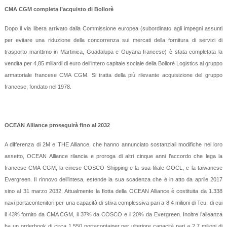
CMA CGM completa l’acquisto di Bollorè
Dopo il via libera arrivato dalla Commissione europea (subordinato agli impegni assunti
per evitare una riduzione della concorrenza sui mercati della fornitura di servizi di
trasporto marittimo in Martinica, Guadalupa e Guyana francese) è stata completata la
vendita per 4,85 miliardi di euro dell’intero capitale sociale della Bolloré Logistics al gruppo
armatoriale francese CMA CGM. Si tratta della più rilevante acquisizione del gruppo
francese, fondato nel 1978.
OCEAN Alliance proseguirà fino al 2032
A differenza di 2M e THE Alliance, che hanno annunciato sostanziali modifiche nel loro
assetto, OCEAN Alliance rilancia e proroga di altri cinque anni l’accordo che lega la
francese CMA CGM, la cinese COSCO Shipping e la sua filiale OOCL, e la taiwanese
Evergreen. Il rinnovo dell’intesa, estende la sua scadenza che è in atto da aprile 2017
sino al 31 marzo 2032. Attualmente la flotta della OCEAN Alliance è costituita da 1.338
navi portacontenitori per una capacità di stiva complessiva pari a 8,4 milioni di Teu, di cui
il 43% fornito da CMA CGM, il 37% da COSCO e il 20% da Evergreen. Inoltre l’alleanza
ha un orderbook di circa 1.550 portacontainer per ulteriore capacità pari a 2,7 milioni di