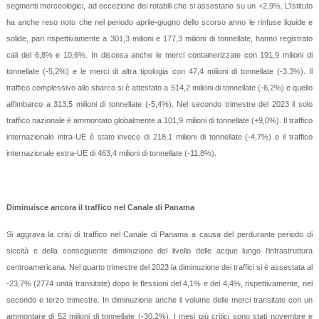
segmenti merceologici, ad eccezione dei rotabili che si assestano su un +2,9%. L’Istituto
ha anche reso noto che nel periodo aprile-giugno dello scorso anno le rinfuse liquide e
solide, pari rispettivamente a 301,3 milioni e 177,3 milioni di tonnellate, hanno registrato
cali del 6,8% e 10,6%. In discesa anche le merci containerizzate con 191,9 milioni di
tonnellate (-5,2%) e le merci di altra tipologia con 47,4 milioni di tonnellate (-3,3%). Il
traffico complessivo allo sbarco si è attestato a 514,2 milioni di tonnellate (-6,2%) e quello
all’imbarco a 313,5 milioni di tonnellate (-5,4%). Nel secondo trimestre del 2023 il solo
traffico nazionale è ammontato globalmente a 101,9 milioni di tonnellate (+9,0%). Il traffico
internazionale intra-UE è stato invece di 218,1 milioni di tonnellate (-4,7%) e il traffico
internazionale extra-UE di 463,4 milioni di tonnellate (-11,8%).
Diminuisce ancora il traffico nel Canale di Panama
Si aggrava la crisi di traffico nel Canale di Panama a causa del perdurante periodo di
siccità e della conseguente diminuzione del livello delle acque lungo l’infrastruttura
centroamericana. Nel quarto trimestre del 2023 la diminuzione dei traffici si è assestata al
-23,7% (2774 unità transitate) dopo le flessioni del 4,1% e del 4,4%, rispettivamente, nel
secondo e terzo trimestre. In diminuzione anche il volume delle merci transitate con un
ammontare di 52 milioni di tonnellate (-30,2%). I mesi più critici sono stati novembre e