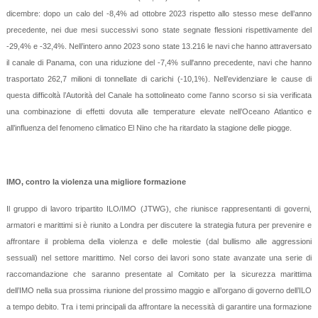
dicembre: dopo un calo del -8,4% ad ottobre 2023 rispetto allo stesso mese dell’anno
precedente, nei due mesi successivi sono state segnate flessioni rispettivamente del
-29,4% e -32,4%. Nell’intero anno 2023 sono state 13.216 le navi che hanno attraversato
il canale di Panama, con una riduzione del -7,4% sull'anno precedente, navi che hanno
trasportato 262,7 milioni di tonnellate di carichi (-10,1%). Nell’evidenziare le cause di
questa difficoltà l’Autorità del Canale ha sottolineato come l’anno scorso si sia verificata
una combinazione di effetti dovuta alle temperature elevate nell’Oceano Atlantico e
all’influenza del fenomeno climatico El Nino che ha ritardato la stagione delle piogge.
IMO, contro la violenza una migliore formazione
Il gruppo di lavoro tripartito ILO/IMO (JTWG), che riunisce rappresentanti di governi,
armatori e marittimi si è riunito a Londra per discutere la strategia futura per prevenire e
affrontare il problema della violenza e delle molestie (dal bullismo alle aggressioni
sessuali) nel settore marittimo. Nel corso dei lavori sono state avanzate una serie di
raccomandazione che saranno presentate al Comitato per la sicurezza marittima
dell’IMO nella sua prossima riunione del prossimo maggio e all’organo di governo dell’ILO
a tempo debito. Tra i temi principali da affrontare la necessità di garantire una formazione