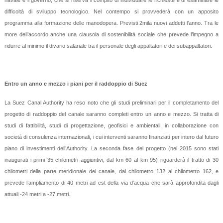
difficoltà di sviluppo tecnologico. Nel contempo si provvederà con un apposito
programma alla formazione delle manodopera. Previsti 2mila nuovi addetti l’anno. Tra le
more dell’accordo anche una clausola di sostenibilità sociale che prevede l’impegno a
ridurre al minimo il divario salariale tra il personale degli appaltatori e dei subappaltatori.
Entro un anno e mezzo i piani per il raddoppio di Suez
La Suez Canal Authority ha reso noto che gli studi preliminari per il completamento del
progetto di raddoppio del canale saranno completi entro un anno e mezzo. Si tratta di
studi di fattibilità, studi di progettazione, geofisici e ambientali, in collaborazione con
società di consulenza internazionali, i cui interventi saranno finanziati per intero dal futuro
piano di investimenti dell’Authority. La seconda fase del progetto (nel 2015 sono stati
inaugurati i primi 35 chilometri aggiuntivi, dal km 60 al km 95) riguarderà il tratto di 30
chilometri della parte meridionale del canale, dal chilometro 132 al chilometro 162, e
prevede l’ampliamento di 40 metri ad est della via d’acqua che sarà approfondita dagli
attuali -24 metri a -27 metri.