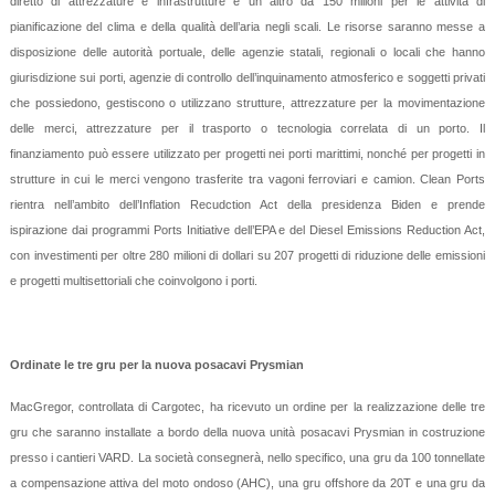
diretto di attrezzature e infrastrutture e un altro da 150 milioni per le attività di
pianificazione del clima e della qualità dell’aria negli scali. Le risorse saranno messe a
disposizione delle autorità portuale, delle agenzie statali, regionali o locali che hanno
giurisdizione sui porti, agenzie di controllo dell’inquinamento atmosferico e soggetti privati
che possiedono, gestiscono o utilizzano strutture, attrezzature per la movimentazione
delle merci, attrezzature per il trasporto o tecnologia correlata di un porto. Il
finanziamento può essere utilizzato per progetti nei porti marittimi, nonché per progetti in
strutture in cui le merci vengono trasferite tra vagoni ferroviari e camion. Clean Ports
rientra nell’ambito dell’Inflation Recudction Act della presidenza Biden e prende
ispirazione dai programmi Ports Initiative dell’EPA e del Diesel Emissions Reduction Act,
con investimenti per oltre 280 milioni di dollari su 207 progetti di riduzione delle emissioni
e progetti multisettoriali che coinvolgono i porti.
Ordinate le tre gru per la nuova posacavi Prysmian
MacGregor, controllata di Cargotec, ha ricevuto un ordine per la realizzazione delle tre
gru che saranno installate a bordo della nuova unità posacavi Prysmian in costruzione
presso i cantieri VARD. La società consegnerà, nello specifico, una gru da 100 tonnellate
a compensazione attiva del moto ondoso (AHC), una gru offshore da 20T e una gru da