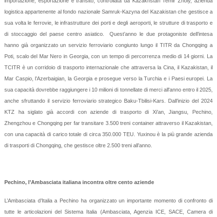
importazione, esportazione e transito, controllata da Kazakhstan Temir Zholy, azienda
logistica appartenente al fondo nazionale Samruk-Kazyna del Kazakistan che gestisce a
sua volta le ferrovie, le infrastrutture dei porti e degli aeroporti, le strutture di trasporto e
di stoccaggio del paese centro asiatico.
Quest’anno le due protagoniste dell’intesa
hanno già organizzato un servizio ferroviario congiunto lungo il TITR da Chongqing a
Poti, scalo del Mar Nero in Georgia, con un tempo di percorrenza medio di 14 giorni. La
TCITR è un corridoio di trasporto internazionale che attraversa la Cina, il Kazakistan, il
Mar Caspio, l’Azerbaigian, la Georgia e prosegue verso la Turchia e i Paesi europei. La
sua capacità dovrebbe raggiungere i 10 milioni di tonnellate di merci all'anno entro il 2025,
anche sfruttando il servizio ferroviario strategico Baku-Tbilisi-Kars. Dall’inizio del 2024
KTZ ha siglato già accordi con aziende di trasporto di Xi'an, Jiangsu, Pechino,
Zhengzhou e Chongqing per far transitare 3.500 treni container attraverso il Kazakistan,
con una capacità di carico totale di circa 350.000 TEU. Yuxinou è la più grande azienda
di trasporti di Chongqing, che gestisce oltre 2.500 treni all’anno.
Pechino, l’Ambasciata italiana incontra oltre cento aziende
L’Ambasciata d’Italia a Pechino ha organizzato un importante momento di confronto di
tutte le articolazioni del Sistema Italia (Ambasciata, Agenzia ICE, SACE, Camera di