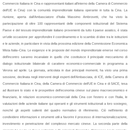
Commercio Italiana in Cina e rappresentanti italiani all’interno della Camera di Commercio
dell’UE in Cina) con la comunità imprenditoriale italiana operante in tutta la Cina. La
riunione, aperta dall’Ambasciatore d’Italia Massimo Ambrosetti, che ha visto la
partecipazione di oltre 100 rappresentanti delle componenti istituzionali del Sistema
Paese e del tessuto imprenditoriale italiano provenienti da tutto il paese asiatico, è stata
un’utile occasione per approfondire il coordinamento e lo scambio di idee tra le istituzioni
e le aziende, in particolare in vista della prossima edizione della Commissione Economica
Mista Italia–Cina. Le esigenze e le proposte del mondo imprenditoriale emerse nel corso
dell’incontro saranno incanalate in quello che costituisce il principale meccanismo di
dialogo istituzionale bilaterale di carattere economico-commerciale in programma a
Verona ad aprile. La giornata, articolata in due principali momenti, ha visto una prima
sessione, declinata negli interventi degli esperti dell’Ambasciata, di ICE, della Camera di
Commercio Italiana in Cina, della Camera di Commercio dell’UE in Cina e di SACE, tesa
ad illustrare lo stato e le prospettive dell’economia cinese sul piano macroeconomico e
finanziario, le relazioni economico-commerciali della Cina con l’estero e con l’Italia, le
valutazioni delle aziende italiane qui operanti e gli strumenti istituzionali a loro sostegno,
nonché gli aspetti salienti del quadro normativo di riferimento. Ciò nell’intento di
condividere informazioni e strumenti utili a favorire il processo di internazionalizzazione,
investimento e penetrazione del complesso mercato cinese. La seconda parte della