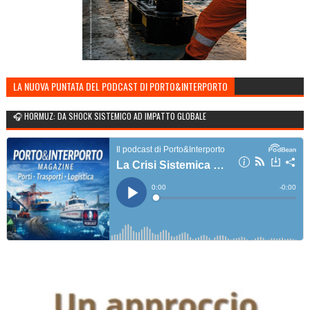
LA NUOVA PUNTATA DEL PODCAST DI PORTO&INTERPORTO
🎧 HORMUZ: DA SHOCK SISTEMICO AD IMPATTO GLOBALE