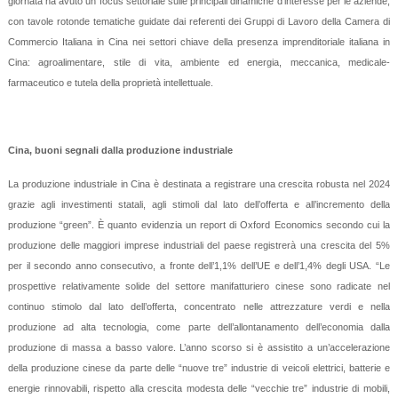
giornata ha avuto un focus settoriale sulle principali dinamiche d’interesse per le aziende,
con tavole rotonde tematiche guidate dai referenti dei Gruppi di Lavoro della Camera di
Commercio Italiana in Cina nei settori chiave della presenza imprenditoriale italiana in
Cina: agroalimentare, stile di vita, ambiente ed energia, meccanica, medicale-
farmaceutico e tutela della proprietà intellettuale.
Cina, buoni segnali dalla produzione industriale
La produzione industriale in Cina è destinata a registrare una crescita robusta nel 2024
grazie agli investimenti statali, agli stimoli dal lato dell’offerta e all’incremento della
produzione “green”. È quanto evidenzia un report di Oxford Economics secondo cui la
produzione delle maggiori imprese industriali del paese registrerà una crescita del 5%
per il secondo anno consecutivo, a fronte dell’1,1% dell’UE e dell’1,4% degli USA. “Le
prospettive relativamente solide del settore manifatturiero cinese sono radicate nel
continuo stimolo dal lato dell’offerta, concentrato nelle attrezzature verdi e nella
produzione ad alta tecnologia, come parte dell’allontanamento dell’economia dalla
produzione di massa a basso valore. L’anno scorso si è assistito a un’accelerazione
della produzione cinese da parte delle “nuove tre” industrie di veicoli elettrici, batterie e
energie rinnovabili, rispetto alla crescita modesta delle “vecchie tre” industrie di mobili,