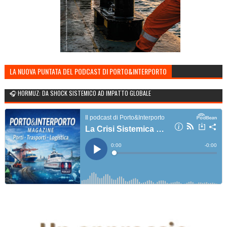
LA NUOVA PUNTATA DEL PODCAST DI PORTO&INTERPORTO
🎧 HORMUZ: DA SHOCK SISTEMICO AD IMPATTO GLOBALE