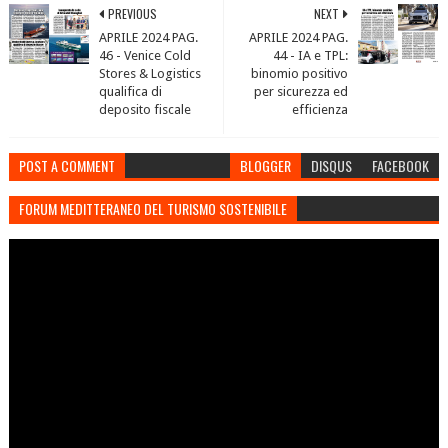
PREVIOUS
NEXT
APRILE 2024 PAG.
APRILE 2024 PAG.
46 - Venice Cold
44 - IA e TPL:
Stores & Logistics
binomio positivo
qualifica di
per sicurezza ed
deposito fiscale
efficienza
POST A COMMENT
BLOGGER
DISQUS
FACEBOOK
FORUM MEDITTERANEO DEL TURISMO SOSTENIBILE