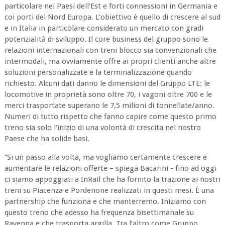
particolare nei Paesi dell’Est e forti connessioni in Germania e
coi porti del Nord Europa. L’obiettivo è quello di crescere al sud
e in Italia in particolare considerato un mercato con gradi
potenzialità di sviluppo. Il core business del gruppo sono le
relazioni internazionali con treni blocco sia convenzionali che
intermodali, ma ovviamente offre ai propri clienti anche altre
soluzioni personalizzate e la terminalizzazione quando
richiesto. Alcuni dati danno le dimensioni del Gruppo LTE: le
locomotive in proprietà sono oltre 70, i vagoni oltre 700 e le
merci trasportate superano le 7,5 milioni di tonnellate/anno.
Numeri di tutto rispetto che fanno capire come questo primo
treno sia solo l’inizio di una volontà di crescita nel nostro
Paese che ha solide basi.
“Si un passo alla volta, ma vogliamo certamente crescere e
aumentare le relazioni offerte – spiega Bacarini - fino ad oggi
ci siamo appoggiati a InRail che ha fornito la trazione ai nostri
treni su Piacenza e Pordenone realizzati in questi mesi. È una
partnership che funziona e che manterremo. Iniziamo con
questo treno che adesso ha frequenza bisettimanale su
Ravenna e che trasporta argilla. Tra l’altro come Gruppo