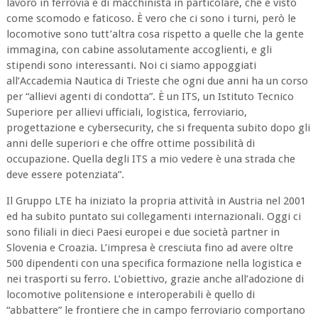
lavoro in ferrovia e di macchinista in particolare, che è visto
come scomodo e faticoso. È vero che ci sono i turni, però le
locomotive sono tutt’altra cosa rispetto a quelle che la gente
immagina, con cabine assolutamente accoglienti, e gli
stipendi sono interessanti. Noi ci siamo appoggiati
all’Accademia Nautica di Trieste che ogni due anni ha un corso
per “allievi agenti di condotta”. È un ITS, un Istituto Tecnico
Superiore per allievi ufficiali, logistica, ferroviario,
progettazione e cybersecurity, che si frequenta subito dopo gli
anni delle superiori e che offre ottime possibilità di
occupazione. Quella degli ITS a mio vedere è una strada che
deve essere potenziata”.
Il Gruppo LTE ha iniziato la propria attività in Austria nel 2001
ed ha subito puntato sui collegamenti internazionali. Oggi ci
sono filiali in dieci Paesi europei e due società partner in
Slovenia e Croazia. L’impresa è cresciuta fino ad avere oltre
500 dipendenti con una specifica formazione nella logistica e
nei trasporti su ferro. L’obiettivo, grazie anche all’adozione di
locomotive politensione e interoperabili è quello di
“abbattere” le frontiere che in campo ferroviario comportano