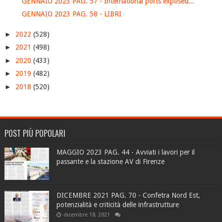
GENNAIO 2023 PAG. 57 - International ports exposed...
GENNAIO 2023 PAG. 58 - LIBRI
►
2022
(528)
►
2021
(498)
►
2020
(433)
►
2019
(482)
►
2018
(520)
POST PIÙ POPOLARI
MAGGIO 2023 PAG. 44 - Avviati i lavori per il
passante e la stazione AV di Firenze
DICEMBRE 2021 PAG. 70 - Confetra Nord Est,
potenzialità e criticità delle infrastrutture
dicembre 18, 2021