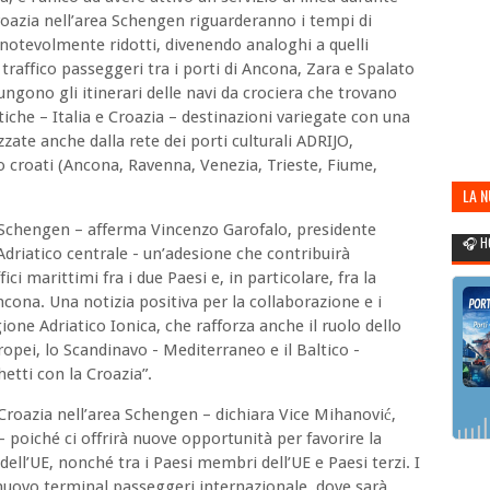
 Croazia nell’area Schengen riguarderanno i tempi di
 notevolmente ridotti, divenendo analoghi a quelli
il traffico passeggeri tra i porti di Ancona, Zara e Spalato
iungono gli itinerari delle navi da crociera che trovano
tiche – Italia e Croazia – destinazioni variegate con una
zzate anche dalla rete dei porti culturali ADRIJO,
o croati (Ancona, Ravenna, Venezia, Trieste, Fiume,
LA 
POR
a Schengen – afferma Vincenzo Garofalo, presidente
🎧 H
Adriatico centrale - un’adesione che contribuirà
ci marittimi fra i due Paesi e, in particolare, fra la
ncona. Una notizia positiva per la collaborazione e i
ione Adriatico Ionica, che rafforza anche il ruolo dello
ropei, lo Scandinavo - Mediterraneo e il Baltico -
hetti con la Croazia”.
 Croazia nell’area Schengen – dichiara Vice Mihanović,
– poiché ci offrirà nuove opportunità per favorire la
dell’UE, nonché tra i Paesi membri dell’UE e Paesi terzi. I
 nuovo terminal passeggeri internazionale, dove sarà