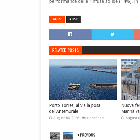
performance delle rinfuse solide (+4%), in p
TAGS:
ADSP
RELATED POSTS
Porto Torres, al via la posa
Nuova fe
dell’Antemurale
Marina Ya
August 06, 2026
undefined
August 0
PREVIOUS