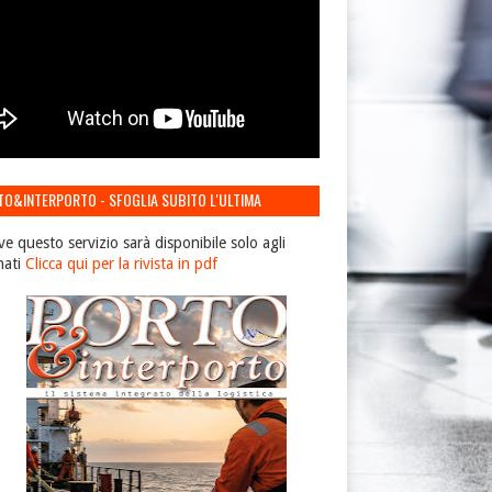
TO&INTERPORTO - SFOGLIA SUBITO L'ULTIMA
IONE
ve questo servizio sarà disponibile solo agli
nati
Clicca qui per la rivista in pdf