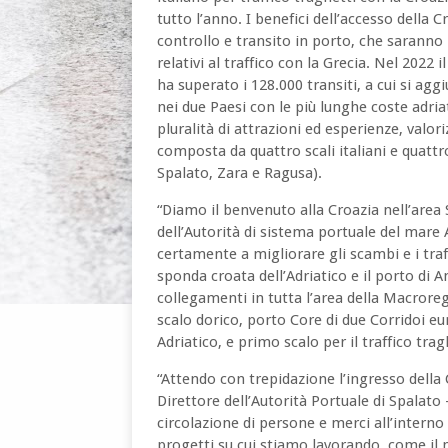
tutto l’anno. I benefici dell’accesso della
controllo e transito in porto, che saranno
relativi al traffico con la Grecia. Nel 2022 
ha superato i 128.000 transiti, a cui si agg
nei due Paesi con le più lunghe coste adria
pluralità di attrazioni ed esperienze, valori
composta da quattro scali italiani e quattr
Spalato, Zara e Ragusa).
“Diamo il benvenuto alla Croazia nell’are
dell’Autorità di sistema portuale del mare 
certamente a migliorare gli scambi e i traffi
sponda croata dell’Adriatico e il porto di A
collegamenti in tutta l’area della Macroreg
scalo dorico, porto Core di due Corridoi eu
Adriatico, e primo scalo per il traffico trag
“Attendo con trepidazione l’ingresso della
Direttore dell’Autorità Portuale di Spalato 
circolazione di persone e merci all’interno 
progetti su cui stiamo lavorando, come il