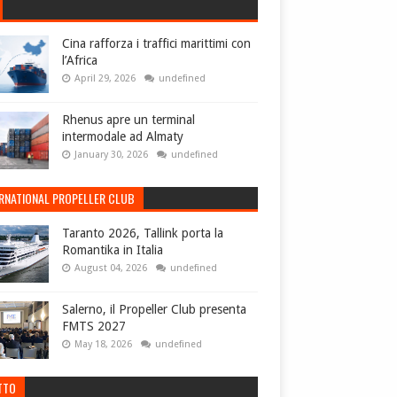
Cina rafforza i traffici marittimi con
l’Africa
April 29, 2026
undefined
Rhenus apre un terminal
intermodale ad Almaty
January 30, 2026
undefined
ERNATIONAL PROPELLER CLUB
Taranto 2026, Tallink porta la
Romantika in Italia
August 04, 2026
undefined
Salerno, il Propeller Club presenta
FMTS 2027
May 18, 2026
undefined
TTO