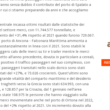
anno senza dubbio il contributo del porto di Spalato a
er cui ci stiamo preparando da anni e che accogliamo
entrale incassa ottimi risultati dalle statistiche dei
nel settore merci, con 11.744.577 tonnellate, e
ento del +31,4% rispetto al 2021 quando furono 729.067.
nel porto di Ancona - Falconara Marittima ammonta a
stanzialmente in linea con il 2021. Sono stabili le
leggero calo delle merci su tir e trailer mentre le merci
tto all’anno precedente, dovuta in particolare a cereali,
PART
 positivo il traffico passeggeri nel suo complesso, con
I passeggeri transitati nello scalo dorico sono stati
tati del +27%, e 73.026 crocieristi. Quest’ultimi sono
 grande vitalità del comparto marittimo e del desiderio
i traghetti verso la Grecia sono stati 634.993, con una
, e 128.857 per la Croazia, dal 1 gennaio nell’area
state 108.975 le persone che hanno viaggiato sulla
e merci movimentate anche nel porto di Ortona nel 2022,
to del +2% rispetto al 2021. Un incremento dovuto alla