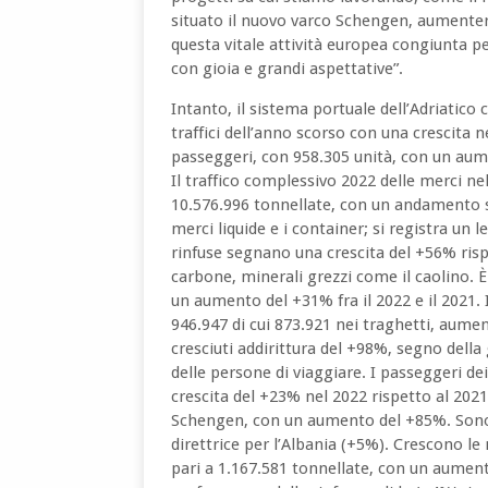
situato il nuovo varco Schengen, aumenter
questa vitale attività europea congiunta p
con gioia e grandi aspettative”.
Intanto, il sistema portuale dell’Adriatico c
traffici dell’anno scorso con una crescita 
passeggeri, con 958.305 unità, con un aum
Il traffico complessivo 2022 delle merci 
10.576.996 tonnellate, con un andamento so
merci liquide e i container; si registra un 
rinfuse segnano una crescita del +56% rispe
carbone, minerali grezzi come il caolino. È
un aumento del +31% fra il 2022 e il 2021. 
946.947 di cui 873.921 nei traghetti, aumen
cresciuti addirittura del +98%, segno della
delle persone di viaggiare. I passeggeri de
crescita del +23% nel 2022 rispetto al 2021
Schengen, con un aumento del +85%. Sono 
direttrice per l’Albania (+5%). Crescono l
pari a 1.167.581 tonnellate, con un aumen