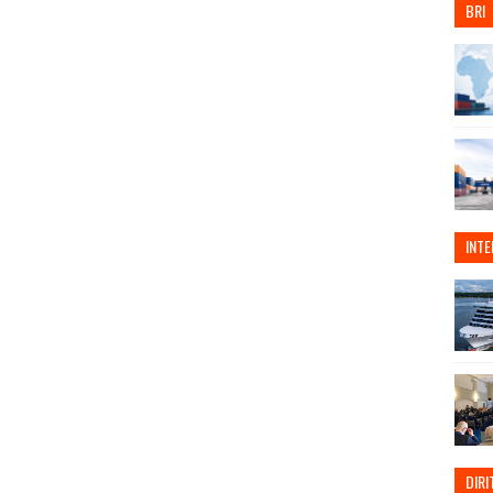
BRI
INT
DIRI