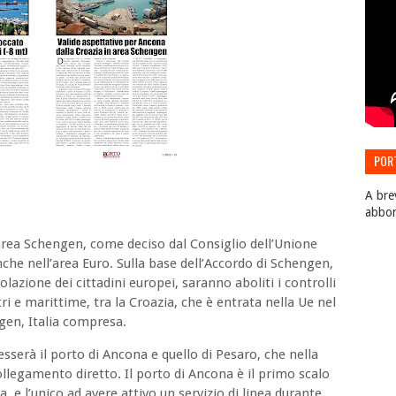
POR
EDIZ
A bre
abbo
area Schengen, come deciso dal Consiglio dell’Unione
che nell’area Euro. Sulla base dell’Accordo di Schengen,
colazione dei cittadini europei, saranno aboliti i controlli
tri e marittime, tra la Croazia, che è entrata nella Ue nel
engen, Italia compresa.
sserà il porto di Ancona e quello di Pesaro, che nella
llegamento diretto. Il porto di Ancona è il primo scalo
a, e l’unico ad avere attivo un servizio di linea durante