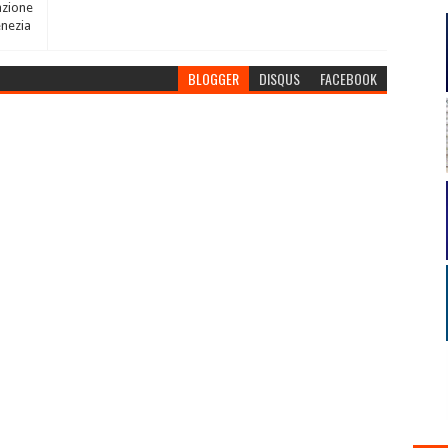
azione
enezia
BLOGGER
DISQUS
FACEBOOK