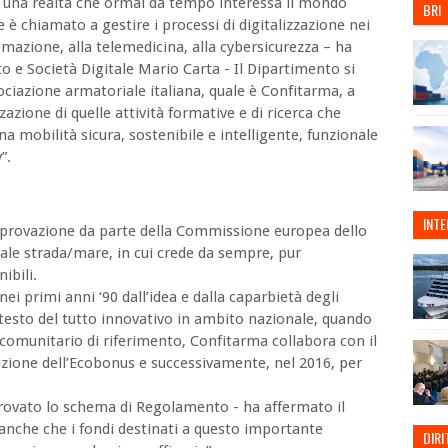
 è una realtà che ormai da tempo interessa il mondo
BRI
he è chiamato a gestire i processi di digitalizzazione nei
utomazione, alla telemedicina, alla cybersicurezza – ha
to e Società Digitale Mario Carta - Il Dipartimento si
ociazione armatoriale italiana, quale è Confitarma, a
zzazione di quelle attività formative e di ricerca che
una mobilità sicura, sostenibile e intelligente, funzionale
”.
INT
pprovazione da parte della Commissione europea dello
le strada/mare, in cui crede da sempre, pur
nibili.
 primi anni ‘90 dall’idea e dalla caparbietà degli
ontesto del tutto innovativo in ambito nazionale, quando
comunitario di riferimento, Confitarma collabora con il
nizione dell’Ecobonus e successivamente, nel 2016, per
provato lo schema di Regolamento - ha affermato il
anche che i fondi destinati a questo importante
DIRI