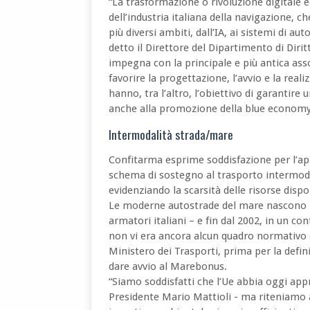
“La trasformazione o rivoluzione digitale
dell’industria italiana della navigazione, c
più diversi ambiti, dall’IA, ai sistemi di a
detto il Direttore del Dipartimento di Dirit
impegna con la principale e più antica ass
favorire la progettazione, l’avvio e la reali
hanno, tra l’altro, l’obiettivo di garantire 
anche alla promozione della blue economy
Intermodalità strada/mare
Confitarma esprime soddisfazione per l’a
schema di sostegno al trasporto intermoda
evidenziando la scarsità delle risorse dispo
Le moderne autostrade del mare nascono nei
armatori italiani – e fin dal 2002, in un c
non vi era ancora alcun quadro normativo 
Ministero dei Trasporti, prima per la defi
dare avvio al Marebonus.
“Siamo soddisfatti che l’Ue abbia oggi ap
Presidente Mario Mattioli - ma riteniamo 