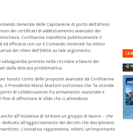
omando Generale delle Capitanerie di porto dell’atteso
novo dei certificati di addestramento avanzato dei
chimichiere, Confitarma manifesta pubblicamente il
 ed efficacia con cui il Comando Generale ha inteso
eguenza dei rilievi dell’EMSA su tale argomento.
LA 
POR
i salvaguardia prevista nella circolare a favore dei
🎧 H
ati dalla delicata problematica.
ver tenuto conto delle proposte avanzate da Confitarma
, il Presidente Mario Mattioli sottolinea che “la vicenda
pporto di collaborazione fra armamento nazionale e
ine di affrontare le sfide che ci attendono
nche all’’iniziativa di istituire un gruppo di lavoro – che
- dedicato all’aggiornamento dei decreti che disciplinano
 marittimi. L’iniziativa rappresenta, infatti, un’importante