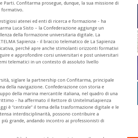
le Parti. Confitarma prosegue, dunque, la sua missione di
 formativo.
stigiosi atenei ed enti di ricerca e formazione - ha
itarma Luca Sisto – la Confederazione aggiunge un
llenza della formazione universitaria digitale. La
TELMA Sapienza - il braccio telematico de La Sapienza
icativa, perché apre anche stimolanti orizzonti formativi
guire e approfondire corsi universitari e post universitari
emi telematici in un contesto di assoluto livello
rsità, siglare la partnership con Confitarma, principale
iana della navigazione. Confederazione con storia e
luppo della marina mercantile italiana, nel quadro di una
arittimo - ha affermato il Rettore di UnitelmaSapienza
ggi è “centrale” il tema della trasformazione digitale e le
tensa interdisciplinarità, possono contribuire a
più grande, andando incontro ai professionisti di