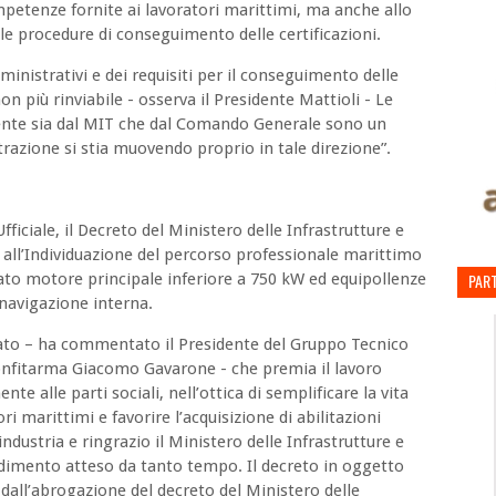
petenze fornite ai lavoratori marittimi, ma anche allo
le procedure di conseguimento delle certificazioni.
nistrativi e dei requisiti per il conseguimento delle
on più rinviabile - osserva il Presidente Mattioli - Le
ecente sia dal MIT che dal Comando Generale sono un
razione si stia muovendo proprio in tale direzione”.
fficiale, il Decreto del Ministero delle Infrastrutture e
 all’Individuazione del percorso professionale marittimo
ato motore principale inferiore a 750 kW ed equipollenze
PART
 navigazione interna.
tato – ha commentato il Presidente del Gruppo Tecnico
Confitarma Giacomo Gavarone - che premia il lavoro
 alle parti sociali, nell’ottica di semplificare la vita
i marittimi e favorire l’acquisizione di abilitazioni
industria e ringrazio il Ministero delle Infrastrutture e
edimento atteso da tanto tempo. Il decreto in oggetto
all’abrogazione del decreto del Ministero delle