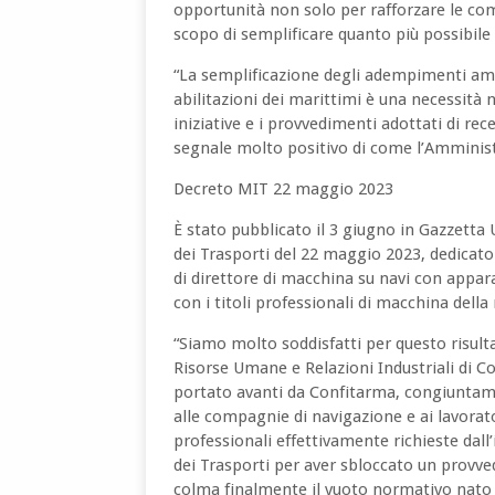
opportunità non solo per rafforzare le com
scopo di semplificare quanto più possibile 
“La semplificazione degli adempimenti ammi
abilitazioni dei marittimi è una necessità n
iniziative e i provvedimenti adottati di r
segnale molto positivo di come l’Amminist
Decreto MIT 22 maggio 2023
È stato pubblicato il 3 giugno in Gazzetta U
dei Trasporti del 22 maggio 2023, dedicato
di direttore di macchina su navi con appar
con i titoli professionali di macchina della
“Siamo molto soddisfatti per questo risul
Risorse Umane e Relazioni Industriali di 
portato avanti da Confitarma, congiuntamente
alle compagnie di navigazione e ai lavorator
professionali effettivamente richieste dall’
dei Trasporti per aver sbloccato un provv
colma finalmente il vuoto normativo nato d