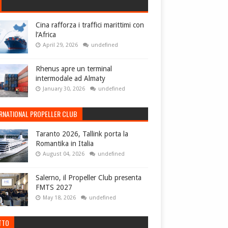
Cina rafforza i traffici marittimi con
l’Africa
April 29, 2026
undefined
Rhenus apre un terminal
intermodale ad Almaty
January 30, 2026
undefined
ERNATIONAL PROPELLER CLUB
Taranto 2026, Tallink porta la
Romantika in Italia
August 04, 2026
undefined
Salerno, il Propeller Club presenta
FMTS 2027
May 18, 2026
undefined
TTO