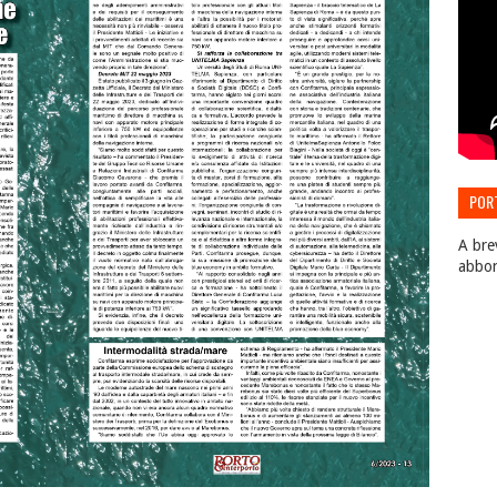
POR
EDIZ
A bre
abbo