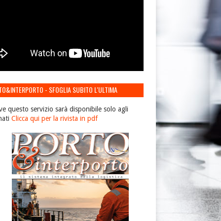
TO&INTERPORTO - SFOGLIA SUBITO L'ULTIMA
IONE
ve questo servizio sarà disponibile solo agli
nati
Clicca qui per la rivista in pdf