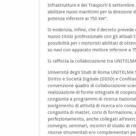
Infrastrutture e dei Trasporti 6 settembre 
abilitare nuovi marittimi per la direzione
potenza inferiore ai 750 kW”.
Si evidenzia, infine, che il decreto prevede 
nuovo titolo professionale con gli attuali t
possibilità per i motoristi abilitati di ott
su navi con apparato motore inferiore a 7
Si rafforza la collaborazione tra UNITELM
Università degli Studi di Roma UNITELMA S
Diritto e Società Digitale (DDSD) e Confit
convenzione quadro di collaborazione scient
realizzazione di forme integrate di coopera
congiunta a programmi di ricerca nazionali
svolgimento di attività di ricerca e/o consu
congiunta di master, corsi di formazione,
perfezionamento, anche collegati all’eserci
convegni, seminari, incontri di studio di ri
risorse strumentali e/o complementari per l